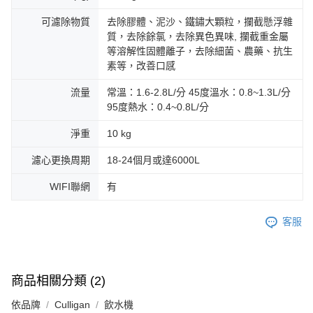
可濾除物質
去除膠體、泥沙、鐵鏽大顆粒，攔截懸浮雜
質，去除餘氯，去除異色異味, 攔截重金屬
等溶解性固體離子，去除細菌、農藥、抗生
素等，改善口感
流量
常溫：1.6-2.8L/分 45度溫水：0.8~1.3L/分
95度熱水：0.4~0.8L/分
淨重
10 kg
濾心更換周期
18-24個月或達6000L
WIFI聯網
有
客服
商品相關分類 (2)
依品牌
Culligan
飲水機