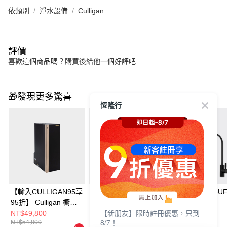
依類別
淨水設備
Culligan
評價
喜歡這個商品嗎？購買後給他一個好評吧
🎁發現更多驚喜
恆隆行
【輸入CULLIGAN95享
【輸入CULLIGAN95享
Culligan MCH-U
95折】 Culligan 櫥下
95折】 Culligan櫥下
濾淨水器
【新朋友】限時註冊優惠，只到
RO瞬熱極美旗艦飲水
RO瞬熱雙溫飲水機 (此
NT$49,800
NT$39,800
NT$6,888
8/7！
NT$54,800
NT$45,800
NT$12,900
機 US-202C-TW
機型適用電壓為