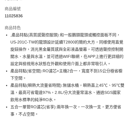
6 期 0 利率 每期
NT$7,633
21家銀行
合作金庫商業銀行
第一商業銀行
商品編號
華南商業銀行
彰化商業銀行
合作金庫商業銀行
第一商業銀行
11025836
即享券
上海商業儲蓄銀行
台北富邦商業銀行
華南商業銀行
彰化商業銀行
國泰世華商業銀行
兆豐國際商業銀行
LINE Pay
上海商業儲蓄銀行
台北富邦商業銀行
商品特色
臺灣中小企業銀行
台中商業銀行
國泰世華商業銀行
兆豐國際商業銀行
,產品特點(高質感聲控服頭):和一般鵝頸龍頭或觸控面板不同，
匯豐（台灣）商業銀行
華泰商業銀行
Apple Pay
臺灣中小企業銀行
台中商業銀行
US-201C-TW的龍頭設計延續T2800的簡約大方，同様使用直覺
聯邦商業銀行
遠東國際商業銀行
匯豐（台灣）商業銀行
華泰商業銀行
街口支付
元大商業銀行
永豐商業銀行
旋鈕操作，消光黑金屬質感與全彩液晶螢幕，可透過聲控控制開
聯邦商業銀行
遠東國際商業銀行
玉山商業銀行
星展（台灣）商業銀行
關水、水量與水溫，並可透過WIFI聯網，在APP上進行更詳細的
元大商業銀行
永豐商業銀行
Google Pay
台新國際商業銀行
中國信託商業銀行
玉山商業銀行
星展（台灣）商業銀行
設定與檢視用水狀態在外觀和使用介面上都非常吸引人。
台灣樂天信用卡公司
台新國際商業銀行
中國信託商業銀行
ATM付款
產品特點(省空間):RO濾芯+主機2合一，寬度不到15公分極省櫥
台灣樂天信用卡公司
下空間。
運送方式
產品特點(瞬熱大流量省時間):無儲水桶，瞬熱直上45℃、95℃雙
溫，最高可省電達97%，2.8L/分大流量常溫水、通過SGS國家
宅配
飲用水標準的純淨RO水。
每筆NT$100，滿NT$999(含以上)免運費
五合一單管RO濾芯(省享):兩年換一次，一次換一支，更方便省
事，不占空間。