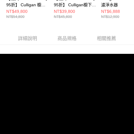
95折】 Culligan 櫥下
95折】 Culligan櫥下
濾淨水器
RO瞬熱極美旗艦飲水
RO瞬熱雙溫飲水機 (此
NT$49,800
NT$39,800
NT$6,888
NT$54,800
NT$45,800
NT$12,900
機 US-202C-TW
機型適用電壓為
220V，如安裝環境只
有電壓110V，請洽格
威客服官方LINE)
詳細說明
商品規格
相關推薦