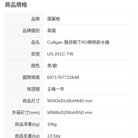
商品規格
品牌
康麗根
品牌國別
美國
品名
Culligan 聲控櫥下RO瞬熱飲水機
型號
US-201C-TW
顏色
黑/銀
國際條碼
6971767722648
保證期
主機一年
商品尺寸
W343xD148xH440 mm
外箱尺寸(mm)
W568xD206xH550 mm
商品淨重(kg)
10kg
商品毛重(kg)
13.5kg