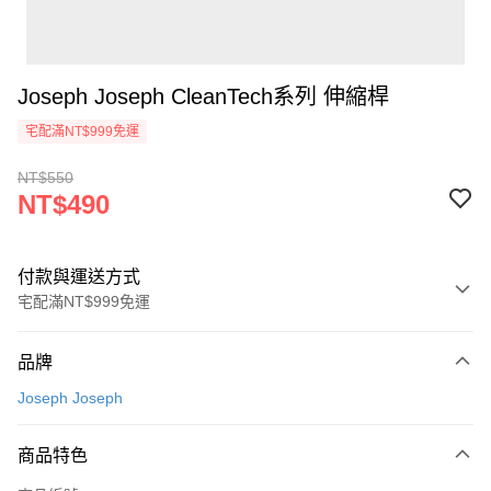
Joseph Joseph CleanTech系列 伸縮桿
宅配滿NT$999免運
NT$550
NT$490
付款與運送方式
宅配滿NT$999免運
付款方式
品牌
信用卡一次付款
Joseph Joseph
信用卡分期付款
3 期 0 利率 每期
NT$163
21家銀行
商品特色
6 期 0 利率 每期
NT$81
21家銀行
合作金庫商業銀行
第一商業銀行