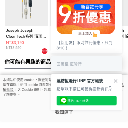
Joseph Joseph
Joseph Joseph
Joseph Joseph
CleanTech系列 清潔工
CleanTech系列 清潔工
CleanTech系列
【新朋友】限時註冊優惠，只到
具六件組
具收納架
NT$3,190
NT$890
NT$690
8/10！
NT$3,550
NT$990
NT$770
你可能有興趣的商品
全站排行
回覆至 恆隆行
連結恆隆行LINE 官方帳號
本網站中使用 cookie，欲查詢有關本網站使用 cookie 方式之詳情，及若您不希
熱門標籤
望在電腦上使用 cookie 時應如何變更電腦的 cookie 設定，請參閱本網站「
隱私
點擊以下按鈕可獲得最新資訊👇
權條款
」之 Cookie 聲明。您繼續使用本網站即表示您同意本公司得按本網站使
用條款之 Cookie 聲明使用 cookie。
了解更多 >
連結 LINE 帳號
我知道了