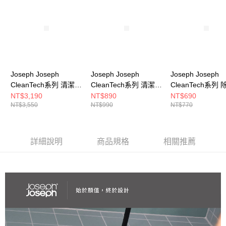
免運費
醒簡訊。
2.透過簡訊連結打開帳單後，可選擇「超商條碼／台灣大直營門市／銀行轉
帳／街口支付／iPASS MONEY」等通路繳費。
【注意事項】
1.本服務係由「台灣大哥大股份有限公司」（以下簡稱本公司）所提供，讓
用戶於交易時，得透過本服務購買商品或服務，並由商店將買賣／分期付款
買賣價金債權讓與本公司後，依約使用本公司帳單繳交帳款。
Joseph Joseph
Joseph Joseph
Joseph Joseph
2.基於同意付款使用「大哥付你分期」之契約關係目的，商店將以您的個人
CleanTech系列 清潔工
CleanTech系列 清潔工
CleanTech系列
資料（包含姓名、電話或地址）提供予台灣大哥大進項蒐集、處理及利用，
具六件組
具收納架
NT$3,190
NT$890
NT$690
由本公司與您本人進行分期帳單所需資料之確認、核對及更正。
NT$3,550
NT$990
NT$770
3.完整用戶服務條款，請詳閱以下連結：
https://oppay.tw/userRule
詳細說明
商品規格
相關推薦