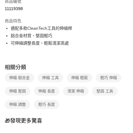
商品編號
華南商業銀行
彰化商業銀行
合作金庫商業銀行
第一商業銀行
11119398
即享券
上海商業儲蓄銀行
台北富邦商業銀行
華南商業銀行
彰化商業銀行
國泰世華商業銀行
兆豐國際商業銀行
LINE Pay
上海商業儲蓄銀行
台北富邦商業銀行
商品特色
臺灣中小企業銀行
台中商業銀行
國泰世華商業銀行
兆豐國際商業銀行
適配多款CleanTech工具的伸縮桿
匯豐（台灣）商業銀行
華泰商業銀行
Apple Pay
臺灣中小企業銀行
台中商業銀行
鋁合金材質，堅固輕巧
聯邦商業銀行
遠東國際商業銀行
匯豐（台灣）商業銀行
華泰商業銀行
街口支付
元大商業銀行
永豐商業銀行
可伸縮調整長度，輕鬆清潔高處
聯邦商業銀行
遠東國際商業銀行
玉山商業銀行
星展（台灣）商業銀行
元大商業銀行
永豐商業銀行
Google Pay
台新國際商業銀行
中國信託商業銀行
玉山商業銀行
星展（台灣）商業銀行
台灣樂天信用卡公司
台新國際商業銀行
中國信託商業銀行
大哥付你分期
相關分類
台灣樂天信用卡公司
相關說明
伸縮 鋁合金
伸縮 工具
伸縮 輕鬆
輕巧 伸縮
【大哥付你分期使用說明】
ATM付款
1.本服務由台灣大哥大提供，台灣大哥大用戶可立即使用無須另外申請。
2.付款方式選擇「大哥付你分期」，訂單成立後會自動跳轉到大哥付的交易
伸縮 堅固
伸縮 長度
清潔 伸縮
堅固 工具
流程，驗證手機門號後，選擇欲分期的期數、繳款截止日，確認付款後即完
運送方式
成交易。
伸縮 調整
輕巧 長度
3.實際核准額度、可分期數及費用金額請依後續交易確認頁面所載為準。
宅配
4.訂單成立30分鐘內，如未前往確認交易或遇審核未通過，訂單將自動取
每筆NT$100，滿NT$999(含以上)免運費
消。如遇「轉專審核」未通過狀況，表示未達大哥付你分期系統評分，恕無
🎁發現更多驚喜
法說明評估內容。
付款後門市自取
【繳款方式說明】
1.分期款項不併入電信帳單，「大哥付你分期」於每月結算日後寄送繳費提