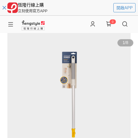
恆隆行線上購
開啟APP
立刻使用官方APP
0
1
/
8