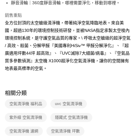
靜音滑輪｜360度靜音滑輪，哪裡需要淨化，移動到哪裡。
銷售重點
全方位封頂的太空艙級清淨機，帶著純淨空氣降臨地表。來自美
國，超過130年的環境控制技術研發，並被NASA指定承製太空梭內
環境控制系統，是守護空氣品質的專家。\ 呼吸太空艙級的超淨空氣
/ 高效、殺菌、分解甲醛『美國專利HiSiv™ 甲醛分解淨化』、『超
廣適用坪數44坪 超高效』、『UVC滅除7大細菌/病毒』、『空氣品
質多參數偵測』太空機 X1000超淨化空氣清淨機，讓你的空間擁有
地表最高標準的空氣。
相關分類
空氣清淨機 福利品
uvc 空氣清淨機
紫外線 空氣清淨機
隱藏式 空氣清淨機
空氣清淨機 濾網
空氣清淨機 坪數