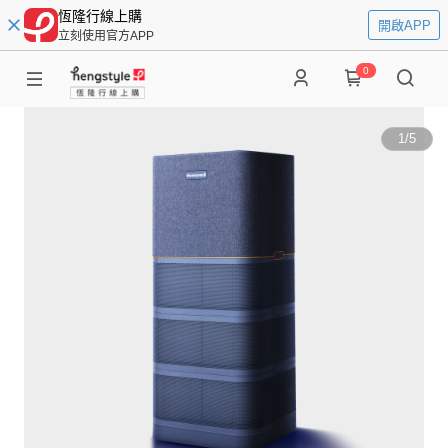
恆隆行線上購
開啟APP
立刻使用官方APP
0
1
/
5