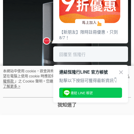
【新朋友】限時註冊優惠，只到
8/7！
回覆至 恆隆行
連結恆隆行LINE 官方帳號
本網站中使用 cookie，欲查詢有關本網站使用 cookie 方式之詳情，及若您不希
望在電腦上使用 cookie 時應如何變更電腦的 cookie 設定，請參閱本網站「
隱私
點擊以下按鈕可獲得最新資訊👇
權條款
」之 Cookie 聲明。您繼續使用本網站即表示您同意本公司得按本網站使
用條款之 Cookie 聲明使用 cookie。
了解更多 >
連結 LINE 帳號
我知道了