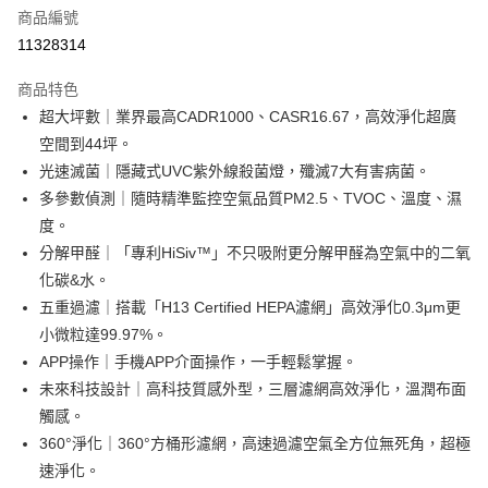
6 期 0 利率 每期
NT$5,833
21家銀行
合作金庫商業銀行
第一商業銀行
商品編號
華南商業銀行
彰化商業銀行
合作金庫商業銀行
第一商業銀行
11328314
即享券
上海商業儲蓄銀行
台北富邦商業銀行
華南商業銀行
彰化商業銀行
國泰世華商業銀行
兆豐國際商業銀行
LINE Pay
上海商業儲蓄銀行
台北富邦商業銀行
商品特色
臺灣中小企業銀行
台中商業銀行
國泰世華商業銀行
兆豐國際商業銀行
超大坪數｜業界最高CADR1000、CASR16.67，高效淨化超廣
匯豐（台灣）商業銀行
華泰商業銀行
Apple Pay
臺灣中小企業銀行
台中商業銀行
空間到44坪。
聯邦商業銀行
遠東國際商業銀行
匯豐（台灣）商業銀行
華泰商業銀行
街口支付
元大商業銀行
永豐商業銀行
光速滅菌｜隱藏式UVC紫外線殺菌燈，殲滅7大有害病菌。
聯邦商業銀行
遠東國際商業銀行
玉山商業銀行
星展（台灣）商業銀行
多參數偵測｜隨時精準監控空氣品質PM2.5、TVOC、溫度、濕
元大商業銀行
永豐商業銀行
Google Pay
台新國際商業銀行
中國信託商業銀行
玉山商業銀行
星展（台灣）商業銀行
度。
台灣樂天信用卡公司
台新國際商業銀行
中國信託商業銀行
ATM付款
分解甲醛｜「專利HiSiv™」不只吸附更分解甲醛為空氣中的二氧
台灣樂天信用卡公司
化碳&水。
運送方式
五重過濾｜搭載「H13 Certified HEPA濾網」高效淨化0.3μm更
小微粒達99.97%。
宅配
APP操作｜手機APP介面操作，一手輕鬆掌握。
每筆NT$100，滿NT$999(含以上)免運費
未來科技設計｜高科技質感外型，三層濾網高效淨化，溫潤布面
觸感。
360°淨化｜360°方桶形濾網，高速過濾空氣全方位無死角，超極
速淨化。