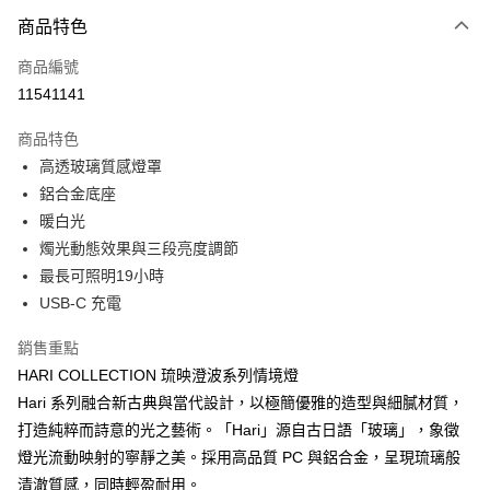
3 期 0 利率 每期
NT$600
21家銀行
商品特色
6 期 0 利率 每期
NT$300
21家銀行
合作金庫商業銀行
第一商業銀行
商品編號
華南商業銀行
彰化商業銀行
合作金庫商業銀行
第一商業銀行
11541141
即享券
上海商業儲蓄銀行
台北富邦商業銀行
華南商業銀行
彰化商業銀行
國泰世華商業銀行
兆豐國際商業銀行
LINE Pay
上海商業儲蓄銀行
台北富邦商業銀行
商品特色
臺灣中小企業銀行
台中商業銀行
國泰世華商業銀行
兆豐國際商業銀行
高透玻璃質感燈罩
匯豐（台灣）商業銀行
華泰商業銀行
Apple Pay
臺灣中小企業銀行
台中商業銀行
鋁合金底座
聯邦商業銀行
遠東國際商業銀行
匯豐（台灣）商業銀行
華泰商業銀行
街口支付
元大商業銀行
永豐商業銀行
暖白光
聯邦商業銀行
遠東國際商業銀行
玉山商業銀行
星展（台灣）商業銀行
燭光動態效果與三段亮度調節
元大商業銀行
永豐商業銀行
Google Pay
台新國際商業銀行
中國信託商業銀行
玉山商業銀行
星展（台灣）商業銀行
最長可照明19小時
台灣樂天信用卡公司
台新國際商業銀行
中國信託商業銀行
ATM付款
USB-C 充電
台灣樂天信用卡公司
銷售重點
運送方式
HARI COLLECTION 琉映澄波系列情境燈
宅配
Hari 系列融合新古典與當代設計，以極簡優雅的造型與細膩材質，
每筆NT$100，滿NT$999(含以上)免運費
打造純粹而詩意的光之藝術。「Hari」源自古日語「玻璃」，象徵
付款後門市自取
燈光流動映射的寧靜之美。採用高品質 PC 與鋁合金，呈現琉璃般
清澈質感，同時輕盈耐用。
免運費