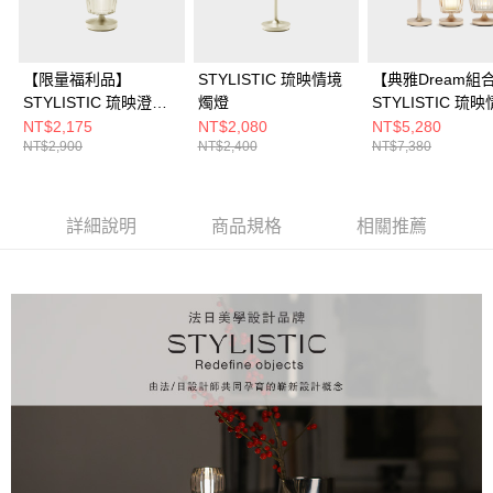
【限量福利品】
STYLISTIC 琉映情境
【典雅Dream組
STYLISTIC 琉映澄波
燭燈
STYLISTIC 琉
情境燈 L
燭燈+ 琉映澄波
NT$2,175
NT$2,080
NT$5,280
NT$2,900
NT$2,400
NT$7,380
M+L
詳細說明
商品規格
相關推薦