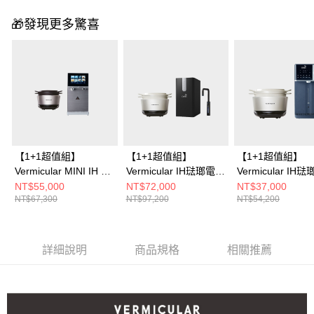
🎁發現更多驚喜
【1+1超值組】
【1+1超值組】
【1+1超值組】
Vermicular MINI IH 琺
Vermicular IH琺瑯電子
Vermicular IH
瑯電子鑄鐵鍋 (海鹽白/
鑄鐵鍋 (海鹽白/松露
鑄鐵鍋 (海鹽白/
NT$55,000
NT$72,000
NT$37,000
NT$67,300
NT$97,200
NT$54,200
飛魚銀/松露
黑/飛魚銀)+OASIS 櫥
黑/飛魚銀)+OASI
黑)+OASIS COVA 桌
下極奢氣泡三溫UVC飲
沁冰溫瞬熱RO濾
上旗艦觸控氣泡三溫
水機 (LUXES-FIZZ-
水機301A
RO飲水機
401)
詳細說明
商品規格
相關推薦