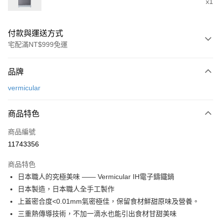
x1
付款與運送方式
宅配滿NT$999免運
付款方式
品牌
信用卡一次付款
vermicular
信用卡分期付款
3 期 0 利率 每期
NT$20,000
21家銀行
商品特色
6 期 0 利率 每期
NT$10,000
21家銀行
合作金庫商業銀行
第一商業銀行
商品編號
華南商業銀行
彰化商業銀行
合作金庫商業銀行
第一商業銀行
11743356
即享券
上海商業儲蓄銀行
台北富邦商業銀行
華南商業銀行
彰化商業銀行
國泰世華商業銀行
兆豐國際商業銀行
LINE Pay
上海商業儲蓄銀行
台北富邦商業銀行
商品特色
臺灣中小企業銀行
台中商業銀行
國泰世華商業銀行
兆豐國際商業銀行
日本職人的究極美味 —— Vermicular IH電子鑄鐵鍋
匯豐（台灣）商業銀行
華泰商業銀行
Apple Pay
臺灣中小企業銀行
台中商業銀行
日本製造，日本職人全手工製作
聯邦商業銀行
遠東國際商業銀行
匯豐（台灣）商業銀行
華泰商業銀行
街口支付
元大商業銀行
永豐商業銀行
上蓋密合度<0.01mm氣密極佳，保留食材鮮甜原味及營養。
聯邦商業銀行
遠東國際商業銀行
玉山商業銀行
星展（台灣）商業銀行
三重熱傳導技術，不加一滴水也能引出食材甘甜美味
元大商業銀行
永豐商業銀行
Google Pay
台新國際商業銀行
中國信託商業銀行