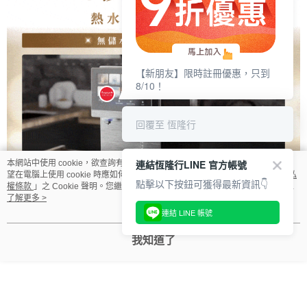
【新朋友】限時註冊優惠，只到
8/10！
回覆至 恆隆行
連結恆隆行LINE 官方帳號
本網站中使用 cookie，欲查詢有關本網站使用 cookie 方式之詳情，及若您不希
望在電腦上使用 cookie 時應如何變更電腦的 cookie 設定，請參閱本網站「
隱私
點擊以下按鈕可獲得最新資訊👇
權條款
」之 Cookie 聲明。您繼續使用本網站即表示您同意本公司得按本網站使
用條款之 Cookie 聲明使用 cookie。
了解更多 >
連結 LINE 帳號
我知道了