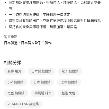
玉山商業銀行
星展（台灣）商業銀行
IH加熱器實現理想熱源，智慧控溫、精準調溫，免顧爐火零失
台灣樂天信用卡公司
台新國際商業銀行
中國信託商業銀行
ATM付款
誤！
台灣樂天信用卡公司
一目瞭然的簡單按鍵，美味料理一指搞定，
運送方式
特別設計蒸氣噴出口，克服在烹飪過程中因高密封性噗鍋弱點。
堅持食的安全與環境保護：無添加鎘、鉛與錳
宅配
每筆NT$100，滿NT$999(含以上)免運費
銷售重點
付款後門市自取
日本製造，日本職人全手工製作
免運費
相關分類
廚房 用具
日本製 鑄鐵鍋
電子 鑄鐵鍋
小V 鑄鐵鍋
日本 鑄鐵鍋
琺瑯 鑄鐵鍋
黑色 鑄鐵鍋
鑄鐵鍋 料理
超值 黑色
VERMICULAR 鑄鐵鍋