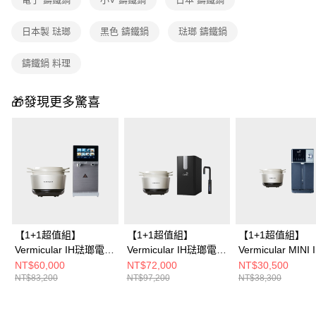
日本製 琺瑯
黑色 鑄鐵鍋
琺瑯 鑄鐵鍋
鑄鐵鍋 料理
🎁發現更多驚喜
【1+1超值組】
【1+1超值組】
【1+1超值組】
Vermicular IH琺瑯電子
Vermicular IH琺瑯電子
Vermicular MINI 
鑄鐵鍋 (海鹽白/松露
鑄鐵鍋 (海鹽白/松露
瑯電子鑄鐵鍋 (海
NT$60,000
NT$72,000
NT$30,500
NT$83,200
NT$97,200
NT$38,300
黑/飛魚銀)+OASIS
黑/飛魚銀)+OASIS 櫥
飛魚銀/松露
COVA 桌上旗艦觸控氣
下極奢氣泡三溫UVC飲
黑)+OASIS 極沁
泡三溫RO飲水機
水機 (LUXES-FIZZ-
瞬熱RO濾淨飲水機