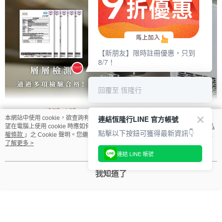
【新朋友】限時註冊優惠，只到
8/7！
回覆至 恆隆行
連結恆隆行LINE 官方帳號
本網站中使用 cookie，欲查詢有關本網站使用 cookie 方式之詳情，及若您不希
望在電腦上使用 cookie 時應如何變更電腦的 cookie 設定，請參閱本網站「
隱私
點擊以下按鈕可獲得最新資訊👇
權條款
」之 Cookie 聲明。您繼續使用本網站即表示您同意本公司得按本網站使
用條款之 Cookie 聲明使用 cookie。
了解更多 >
連結 LINE 帳號
我知道了