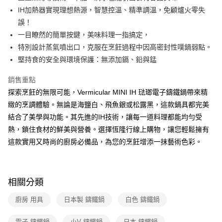
Google Pay
台新國際商業銀行
中國信託商業銀行
玉山商業銀行
星展（台灣）商業銀行
IH加熱器實現理想熱源，智慧控溫、精準調溫，免顧爐火零失
台灣樂天信用卡公司
台新國際商業銀行
中國信託商業銀行
ATM付款
誤！
台灣樂天信用卡公司
一目瞭然的簡單按鍵，美味料理一指搞定，
運送方式
特別設計蒸氣噴出口，克服在烹飪過程中因高密封性噗鍋弱點。
堅持食的安全與環境保護：無添加鎘、鉛與錳
宅配
每筆NT$100，滿NT$999(含以上)免運費
銷售重點
探索烹飪的無限可能，Vermicular MINI IH 琺瑯電子鑄鐵鍋帶來精
緻的烹調體驗。無論是海鹽白、飛魚銀或松露黑，這款鍋具都完美
結合了美學與功能。其先進的IH技術，讓每一道料理都能均勻受
熱，鎖住食材的鮮美與營養。選擇恆隆行線上購物，讓您輕鬆擁有
這款實用又時尚的廚房必備品，為您的烹飪增添一抹藝術色彩。
相關分類
廚房 用具
日本製 鑄鐵鍋
白色 鑄鐵鍋
電子 鑄鐵鍋
小V 鑄鐵鍋
日本 鑄鐵鍋