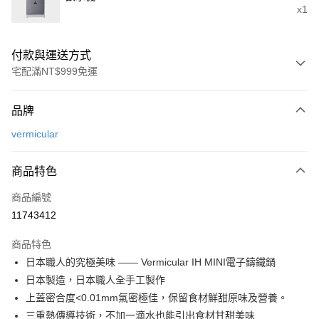
x1
付款與運送方式
宅配滿NT$999免運
付款方式
品牌
信用卡一次付款
vermicular
信用卡分期付款
3 期 0 利率 每期
NT$18,333
21家銀行
商品特色
6 期 0 利率 每期
NT$9,166
21家銀行
合作金庫商業銀行
第一商業銀行
商品編號
華南商業銀行
彰化商業銀行
合作金庫商業銀行
第一商業銀行
11743412
即享券
上海商業儲蓄銀行
台北富邦商業銀行
華南商業銀行
彰化商業銀行
國泰世華商業銀行
兆豐國際商業銀行
LINE Pay
上海商業儲蓄銀行
台北富邦商業銀行
商品特色
臺灣中小企業銀行
台中商業銀行
國泰世華商業銀行
兆豐國際商業銀行
日本職人的究極美味 —— Vermicular IH MINI電子鑄鐵鍋
匯豐（台灣）商業銀行
華泰商業銀行
Apple Pay
臺灣中小企業銀行
台中商業銀行
日本製造，日本職人全手工製作
聯邦商業銀行
遠東國際商業銀行
匯豐（台灣）商業銀行
華泰商業銀行
街口支付
元大商業銀行
永豐商業銀行
上蓋密合度<0.01mm氣密極佳，保留食材鮮甜原味及營養。
聯邦商業銀行
遠東國際商業銀行
玉山商業銀行
星展（台灣）商業銀行
三重熱傳導技術，不加一滴水也能引出食材甘甜美味
元大商業銀行
永豐商業銀行