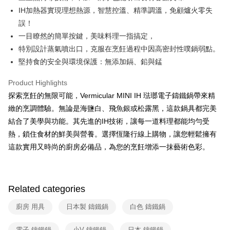
Yuanta Commercial Bank
Bank SinoPac
Union Bank of Taiwan
Far Eastern International Bank
IH加熱器實現理想熱源，智慧控溫、精準調溫，免顧爐火零失
E.SUN Commercial Bank
DBS Bank
Yuanta Commercial Bank
Bank SinoPac
ATM Transfer
誤！
Taishin International Bank
CTBC Bank
E.SUN Commercial Bank
DBS Bank
Taiwan Rakuten Card, Inc.
一目瞭然的簡單按鍵，美味料理一指搞定，
Taishin International Bank
CTBC Bank
Shipping Method
特別設計蒸氣噴出口，克服在烹飪過程中因高密封性噗鍋弱點。
Taiwan Rakuten Card, Inc.
宅配
堅持食的安全與環境保護：無添加鎘、鉛與錳
NT$100/order | Free shipping on orders of NT$999 or more
Product Highlights
探索烹飪的無限可能，Vermicular MINI IH 琺瑯電子鑄鐵鍋帶來精
緻的烹調體驗。無論是海鹽白、飛魚銀或松露黑，這款鍋具都完美
結合了美學與功能。其先進的IH技術，讓每一道料理都能均勻受
熱，鎖住食材的鮮美與營養。選擇恆隆行線上購物，讓您輕鬆擁有
這款實用又時尚的廚房必備品，為您的烹飪增添一抹藝術色彩。
Related categories
廚房 用具
日本製 鑄鐵鍋
白色 鑄鐵鍋
電子 鑄鐵鍋
小V 鑄鐵鍋
日本 鑄鐵鍋