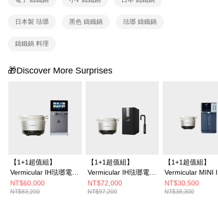
日本製 琺瑯
黑色 鑄鐵鍋
琺瑯 鑄鐵鍋
鑄鐵鍋 料理
🎁Discover More Surprises
【1+1超值組】
【1+1超值組】
【1+1超值組】
Vermicular IH琺瑯電子
Vermicular IH琺瑯電子
Vermicular MINI 
鑄鐵鍋 (海鹽白/松露
鑄鐵鍋 (海鹽白/松露
瑯電子鑄鐵鍋 (海
NT$60,000
NT$72,000
NT$30,500
NT$83,200
NT$97,200
NT$38,300
黑/飛魚銀)+OASIS
黑/飛魚銀)+OASIS 櫥
飛魚銀/松露
COVA 桌上旗艦觸控氣
下極奢氣泡三溫UVC飲
黑)+OASIS 極沁
泡三溫RO飲水機
水機 (LUXES-FIZZ-
瞬熱RO濾淨飲水機