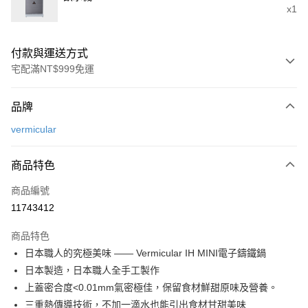
x1
付款與運送方式
宅配滿NT$999免運
付款方式
品牌
信用卡一次付款
vermicular
信用卡分期付款
3 期 0 利率 每期
NT$18,333
21家銀行
商品特色
6 期 0 利率 每期
NT$9,166
21家銀行
合作金庫商業銀行
第一商業銀行
商品編號
華南商業銀行
彰化商業銀行
合作金庫商業銀行
第一商業銀行
11743412
即享券
上海商業儲蓄銀行
台北富邦商業銀行
華南商業銀行
彰化商業銀行
國泰世華商業銀行
兆豐國際商業銀行
LINE Pay
上海商業儲蓄銀行
台北富邦商業銀行
商品特色
臺灣中小企業銀行
台中商業銀行
國泰世華商業銀行
兆豐國際商業銀行
日本職人的究極美味 —— Vermicular IH MINI電子鑄鐵鍋
匯豐（台灣）商業銀行
華泰商業銀行
Apple Pay
臺灣中小企業銀行
台中商業銀行
日本製造，日本職人全手工製作
聯邦商業銀行
遠東國際商業銀行
匯豐（台灣）商業銀行
華泰商業銀行
街口支付
元大商業銀行
永豐商業銀行
上蓋密合度<0.01mm氣密極佳，保留食材鮮甜原味及營養。
聯邦商業銀行
遠東國際商業銀行
玉山商業銀行
星展（台灣）商業銀行
三重熱傳導技術，不加一滴水也能引出食材甘甜美味
元大商業銀行
永豐商業銀行