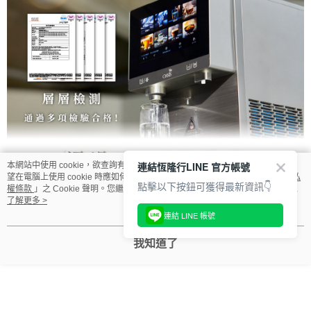
連結恆隆行LINE 官方帳號
本網站中使用 cookie，欲查詢有關本網站使用 cookie 方式之詳情，及若您不希
望在電腦上使用 cookie 時應如何變更電腦的 cookie 設定，請參閱本網站「
隱私
點擊以下按鈕可獲得最新資訊👇
權條款
」之 Cookie 聲明。您繼續使用本網站即表示您同意本公司得按本網站使
用條款之 Cookie 聲明使用 cookie。
了解更多 >
連結 LINE 帳號
我知道了