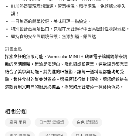
Google Pay
台新國際商業銀行
中國信託商業銀行
玉山商業銀行
星展（台灣）商業銀行
IH加熱器實現理想熱源，智慧控溫、精準調溫，免顧爐火零失
台灣樂天信用卡公司
台新國際商業銀行
中國信託商業銀行
ATM付款
誤！
台灣樂天信用卡公司
一目瞭然的簡單按鍵，美味料理一指搞定，
運送方式
特別設計蒸氣噴出口，克服在烹飪過程中因高密封性噗鍋弱點。
堅持食的安全與環境保護：無添加鎘、鉛與錳
宅配
每筆NT$100，滿NT$999(含以上)免運費
銷售重點
探索烹飪的無限可能，Vermicular MINI IH 琺瑯電子鑄鐵鍋帶來精
緻的烹調體驗。無論是海鹽白、飛魚銀或松露黑，這款鍋具都完美
結合了美學與功能。其先進的IH技術，讓每一道料理都能均勻受
熱，鎖住食材的鮮美與營養。選擇恆隆行線上購物，讓您輕鬆擁有
這款實用又時尚的廚房必備品，為您的烹飪增添一抹藝術色彩。
相關分類
廚房 用具
日本製 鑄鐵鍋
白色 鑄鐵鍋
電子 鑄鐵鍋
小V 鑄鐵鍋
日本 鑄鐵鍋