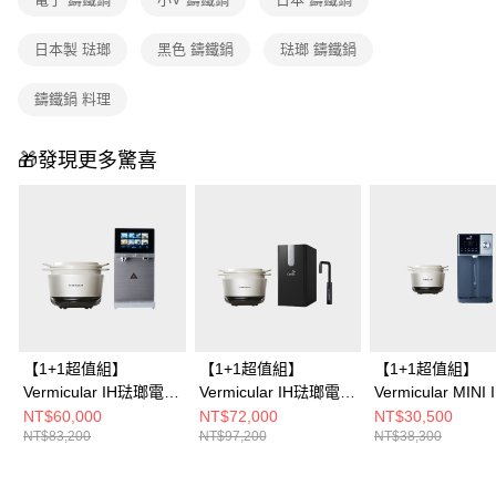
日本製 琺瑯
黑色 鑄鐵鍋
琺瑯 鑄鐵鍋
鑄鐵鍋 料理
🎁發現更多驚喜
【1+1超值組】
【1+1超值組】
【1+1超值組】
Vermicular IH琺瑯電子
Vermicular IH琺瑯電子
Vermicular MINI 
鑄鐵鍋 (海鹽白/松露
鑄鐵鍋 (海鹽白/松露
瑯電子鑄鐵鍋 (海
NT$60,000
NT$72,000
NT$30,500
NT$83,200
NT$97,200
NT$38,300
黑/飛魚銀)+OASIS
黑/飛魚銀)+OASIS 櫥
飛魚銀/松露
COVA 桌上旗艦觸控氣
下極奢氣泡三溫UVC飲
黑)+OASIS 極沁
泡三溫RO飲水機
水機 (LUXES-FIZZ-
瞬熱RO濾淨飲水機