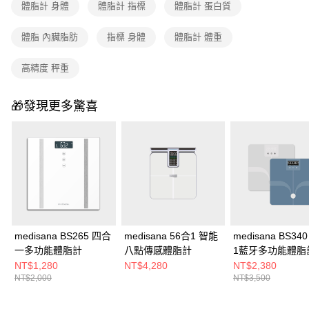
體脂計 身體
體脂計 指標
體脂計 蛋白質
體脂 內臟脂肪
指標 身體
體脂計 體重
高精度 秤重
🎁發現更多驚喜
medisana BS265 四合
medisana 56合1 智能
medisana BS34
一多功能體脂計
八點傳感體脂計
1藍牙多功能體脂
(藍/白)
NT$1,280
NT$4,280
NT$2,380
NT$2,000
NT$3,500