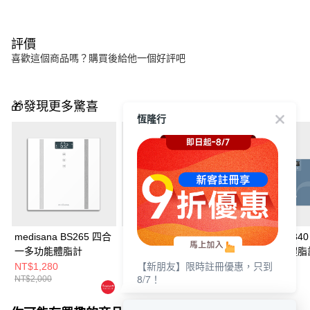
評價
喜歡這個商品嗎？購買後給他一個好評吧
🎁發現更多驚喜
恆隆行
medisana BS265 四合
medisana 56合1 智能
medisana BS34
一多功能體脂計
八點傳感體脂計
1藍牙多功能體脂
【新朋友】限時註冊優惠，只到
(藍/白)
NT$1,280
NT$4,280
NT$2,380
8/7！
NT$2,000
NT$3,500