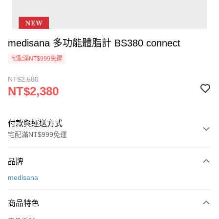
medisana 多功能體脂計 BS380 connect
宅配滿NT$999免運
NT$2,580
NT$2,380
付款與運送方式
宅配滿NT$999免運
付款方式
品牌
信用卡一次付款
medisana
信用卡分期付款
3 期 0 利率 每期
NT$793
21家銀行
商品特色
6 期 0 利率 每期
NT$396
21家銀行
合作金庫商業銀行
第一商業銀行