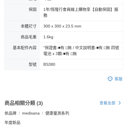
保固
1年/恆隆行會員線上購物享【自動保固】服
務
本體尺寸
300 x 300 x 23.5 mm
商品毛重
1.6kg
基本配件內容
"保證書-■有 □無 / 中文說明書-■有 □無 四號
電池 x 3顆-■有 □無
型號
BS380
客服
商品相關分類 (3)
查看全部
依品牌
medisana
健康量測系列
年度新品