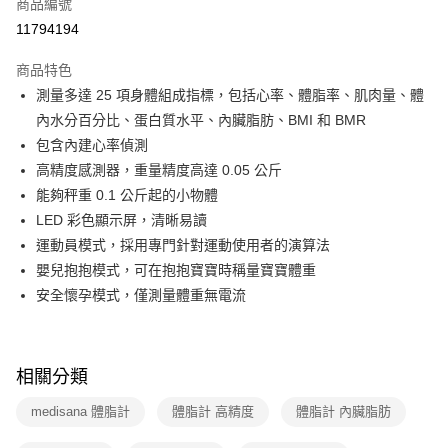
商品編號
華南商業銀行
彰化商業銀行
合作金庫商業銀行
第一商業銀行
11794194
即享券
上海商業儲蓄銀行
台北富邦商業銀行
華南商業銀行
彰化商業銀行
國泰世華商業銀行
兆豐國際商業銀行
LINE Pay
上海商業儲蓄銀行
台北富邦商業銀行
商品特色
臺灣中小企業銀行
台中商業銀行
國泰世華商業銀行
兆豐國際商業銀行
測量多達 25 項身體組成指標，包括心率、體脂率、肌肉量、體
匯豐（台灣）商業銀行
華泰商業銀行
Apple Pay
臺灣中小企業銀行
台中商業銀行
內水分百分比、蛋白質水平、內臟脂肪、BMI 和 BMR
聯邦商業銀行
遠東國際商業銀行
匯豐（台灣）商業銀行
華泰商業銀行
街口支付
元大商業銀行
永豐商業銀行
包含內建心率偵測
聯邦商業銀行
遠東國際商業銀行
玉山商業銀行
星展（台灣）商業銀行
高精度感測器，重量精度高達 0.05 公斤
元大商業銀行
永豐商業銀行
Google Pay
台新國際商業銀行
中國信託商業銀行
玉山商業銀行
星展（台灣）商業銀行
能夠秤重 0.1 公斤起的小物體
台灣樂天信用卡公司
台新國際商業銀行
中國信託商業銀行
ATM付款
LED 彩色顯示屏，清晰易讀
台灣樂天信用卡公司
運動員模式，採用專門針對運動使用者的演算法
運送方式
嬰兒抱抱模式，可在抱抱寶寶時稱量寶寶體重
安全懷孕模式，僅測量體重無電流
宅配
每筆NT$100，滿NT$999(含以上)免運費
付款後門市自取
相關分類
免運費
medisana 體脂計
體脂計 高精度
體脂計 內臟脂肪