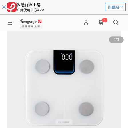
恆隆行線上購
開啟APP
立刻使用官方APP
0
1
/
3