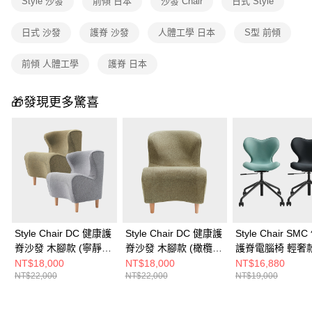
Style 沙發
前傾 日本
沙發 Chair
日式 Style
日式 沙發
護脊 沙發
人體工學 日本
S型 前傾
前傾 人體工學
護脊 日本
🎁發現更多驚喜
Style Chair DC 健康護
Style Chair DC 健康護
Style Chair SM
脊沙發 木腳款 (寧靜
脊沙發 木腳款 (橄欖
護脊電腦椅 輕奢款
灰/橄欖綠)
綠)
林綠/沉靜黑)
NT$18,000
NT$18,000
NT$16,880
NT$22,000
NT$22,000
NT$19,000