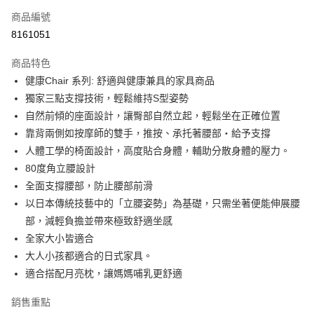
6 期 0 利率 每期
NT$3,000
21家銀行
合作金庫商業銀行
第一商業銀行
商品編號
華南商業銀行
彰化商業銀行
合作金庫商業銀行
第一商業銀行
8161051
即享券
上海商業儲蓄銀行
台北富邦商業銀行
華南商業銀行
彰化商業銀行
國泰世華商業銀行
兆豐國際商業銀行
LINE Pay
上海商業儲蓄銀行
台北富邦商業銀行
商品特色
臺灣中小企業銀行
台中商業銀行
國泰世華商業銀行
兆豐國際商業銀行
健康Chair 系列: 舒適與健康兼具的家具商品
匯豐（台灣）商業銀行
華泰商業銀行
Apple Pay
臺灣中小企業銀行
台中商業銀行
獨家三點支撐技術，輕鬆維持S型姿勢
聯邦商業銀行
遠東國際商業銀行
匯豐（台灣）商業銀行
華泰商業銀行
街口支付
元大商業銀行
永豐商業銀行
自然前傾的座面設計，讓臀部自然立起，輕鬆坐在正確位置
聯邦商業銀行
遠東國際商業銀行
玉山商業銀行
星展（台灣）商業銀行
靠背兩側如按摩師的雙手，推按、承托著腰部・給予支撐
元大商業銀行
永豐商業銀行
Google Pay
台新國際商業銀行
中國信託商業銀行
玉山商業銀行
星展（台灣）商業銀行
人體工學的椅面設計，高度貼合身體，輔助分散身體的壓力。
台灣樂天信用卡公司
台新國際商業銀行
中國信託商業銀行
ATM付款
80度角立腰設計
台灣樂天信用卡公司
全面支撐腰部，防止腰部前滑
運送方式
以日本傳統技藝中的「立腰姿勢」為基礎，只需坐著便能伸展腰
部，減輕負擔並帶來極致舒適坐感
宅配
全家大小皆適合
每筆NT$100，滿NT$999(含以上)免運費
大人小孩都適合的日式家具。
適合搭配月亮枕，讓媽媽哺乳更舒適
銷售重點