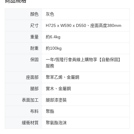
商品規格
顏色
灰色
尺寸
H725 x W590 x D550、座面高度380mm
重量
約6.4kg
耐重
約100kg
保固
一年/恆隆行會員線上購物享【自動保固】
服務
座面部
聚苯乙烯、金屬鋼
腿部
實木、金屬鋼
表面加工
腿部漆塗裝
布料
聚酯
緩衝材質
聚氨酯泡沫