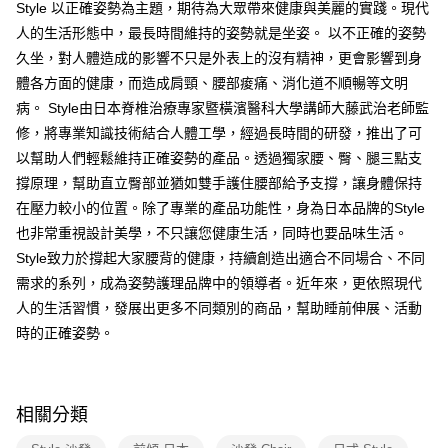
Style 以正確姿勢為主題，期待為大眾帶來健康與美麗的實踐。現代
人的生活形態中，最長時間維持的姿勢就是坐姿。 以不正確的姿勢
久坐，對人體造成的影響不只是外表上的沒有精神，更會影響到身
體各方面的健康，而造成肩頸、腰部痠痛、消化道不順暢等文明
病。 Style由日本脊椎治療專家暨橫濱醫科大學講師大藤武治老師監
修，將專業知識技術結合人體工學，經過長時間的研發，推出了可
以幫助人們輕鬆維持正確姿勢的產品。透過獨家腰、臀、腿三點支
撐原理，幫助直立臀部並猶如雙手護住腰部給予支撐，讓身體保持
在壓力較小的位置。除了專業的產品功能性，身為日本品牌的Style
也非常重視設計美學，不只讓您健康生活，同時也要品味生活。
Style致力於撐起大家腰背的健康，持續創造出適合不同場合、不同
需求的系列，成為姿勢護理品牌中的領導者。近年來，更依照現代
人的生活習慣，發展出更多不同類別的商品，幫助睡前伸展、活動
時的正確姿勢。
相關分類