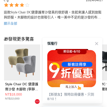
c*g
2024/04/27
這款Style Chair DC健康護脊沙發真的很舒適，坐起來讓人感到放鬆
與舒服。木腳款的設計也很吸引人，唯一美中不足的是沙發的布料
質感不好，感覺上很容易就會弄髒又不能拆下清洗！如果另外買它
顯示全部
出的專屬椅套又要多花一千五左右！
🎁發現更多驚喜
恆隆行
Style Chair DC 健康護
Style Chair DC 健康護
Style Chair SM
脊沙發 木腳款 (寧靜
脊沙發 木腳款 (橄欖
護脊電腦椅 輕奢款
灰/橄欖綠)
綠)
林綠/沉靜黑)
NT$18,000
NT$18,000
NT$16,880
NT$22,000
NT$22,000
NT$19,000