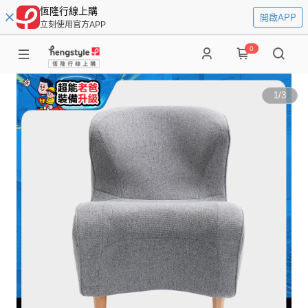
恆隆行線上購
開啟APP
立刻使用官方APP
0
1
/
3