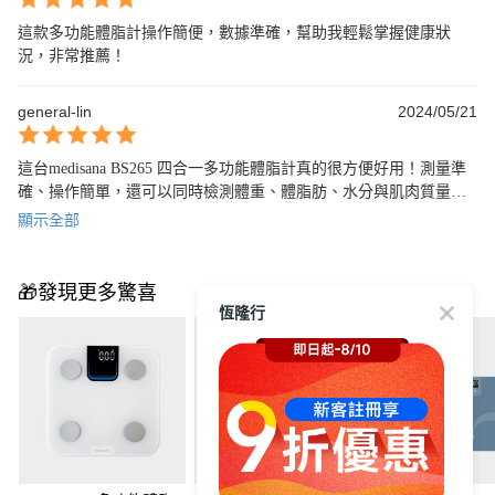
這款多功能體脂計操作簡便，數據準確，幫助我輕鬆掌握健康狀
況，非常推薦！
general-lin
2024/05/21
這台medisana BS265 四合一多功能體脂計真的很方便好用！測量準
確、操作簡單，還可以同時檢測體重、體脂肪、水分與肌肉質量。
絕對是值得推薦的好產品！
顯示全部
🎁發現更多驚喜
恆隆行