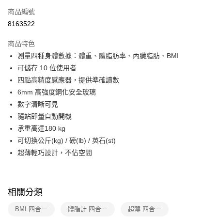
6 期 0 利率 每期
NT$213
21家銀行
合作金庫商業銀行
第一商業銀行
商品編號
華南商業銀行
彰化商業銀行
合作金庫商業銀行
第一商業銀行
8163522
即享券
上海商業儲蓄銀行
台北富邦商業銀行
華南商業銀行
彰化商業銀行
國泰世華商業銀行
兆豐國際商業銀行
LINE Pay
上海商業儲蓄銀行
台北富邦商業銀行
商品特色
臺灣中小企業銀行
台中商業銀行
國泰世華商業銀行
兆豐國際商業銀行
測量四種身體數據：體重、體脂肪率、內臟脂肪、BMI
匯豐（台灣）商業銀行
華泰商業銀行
Apple Pay
臺灣中小企業銀行
台中商業銀行
可儲存 10 位使用者
聯邦商業銀行
遠東國際商業銀行
匯豐（台灣）商業銀行
華泰商業銀行
街口支付
元大商業銀行
永豐商業銀行
四點高精度感應器，提供準確讀數
聯邦商業銀行
遠東國際商業銀行
玉山商業銀行
星展（台灣）商業銀行
6mm 高強度鋼化安全玻璃
元大商業銀行
永豐商業銀行
Google Pay
台新國際商業銀行
中國信託商業銀行
玉山商業銀行
星展（台灣）商業銀行
數字清晰可見
台灣樂天信用卡公司
台新國際商業銀行
中國信託商業銀行
ATM付款
隨站即量自動開機
台灣樂天信用卡公司
承重高達180 kg
運送方式
可切換公斤(kg) / 磅(lb) / 英石(st)
超薄輕巧設計，不佔空間
宅配
每筆NT$100，滿NT$999(含以上)免運費
付款後門市自取
相關分類
免運費
BMI 四合一
體脂計 四合一
超薄 四合一