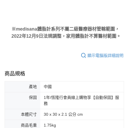
※medisana體脂計系列不屬二級醫療器材管轄範圍，
2022年12月9日法規調整，家用體脂計不算醫材範圍。
顯示電腦版詳細說明
商品規格
產地
中國
保固
1年/恆隆行會員線上購物享【自動保固】服
務
本體尺寸
30 x 30 x 2.1 公分 cm
商品毛重
1.75kg