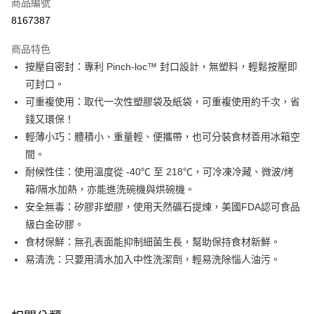
商品編號
華南商業銀行
彰化商業銀行
合作金庫商業銀行
第一商業銀行
8167387
即享券
上海商業儲蓄銀行
台北富邦商業銀行
華南商業銀行
彰化商業銀行
國泰世華商業銀行
兆豐國際商業銀行
LINE Pay
上海商業儲蓄銀行
台北富邦商業銀行
商品特色
臺灣中小企業銀行
台中商業銀行
國泰世華商業銀行
兆豐國際商業銀行
按壓自密封：專利 Pinch-loc™ 封口設計，無塑料，輕鬆按壓即
匯豐（台灣）商業銀行
華泰商業銀行
Apple Pay
臺灣中小企業銀行
台中商業銀行
可封口。
聯邦商業銀行
遠東國際商業銀行
匯豐（台灣）商業銀行
華泰商業銀行
街口支付
元大商業銀行
永豐商業銀行
可重複使用：取代一次性塑膠袋及紙袋，可重複使用約千次，省
聯邦商業銀行
遠東國際商業銀行
玉山商業銀行
星展（台灣）商業銀行
錢又環保！
元大商業銀行
永豐商業銀行
Google Pay
台新國際商業銀行
中國信託商業銀行
玉山商業銀行
星展（台灣）商業銀行
輕薄小巧：體積小、重量輕、便攜帶，也可分裝食材善用冰箱空
台灣樂天信用卡公司
台新國際商業銀行
中國信託商業銀行
大哥付你分期
間。
台灣樂天信用卡公司
相關說明
耐候性佳：使用溫度從 -40℃ 至 218℃，可冷凍冷藏、微波/烤
【大哥付你分期使用說明】
箱/隔水加熱，亦能進洗碗機與烘碗機。
ATM付款
1.本服務由台灣大哥大提供，台灣大哥大用戶可立即使用無須另外申請。
安全無毒：矽膠非塑膠，使用天然礦石提煉，美國FDA認可食品
2.付款方式選擇「大哥付你分期」，訂單成立後會自動跳轉到大哥付的交易
流程，驗證手機門號後，選擇欲分期的期數、繳款截止日，確認付款後即完
級白金矽膠。
運送方式
成交易。
食材保鮮：無孔表面能抑制細菌生長，幫助保持食材新鮮。
3.實際核准額度、可分期數及費用金額請依後續交易確認頁面所載為準。
宅配
易清洗：只要用清水加入中性洗潔劑，輕易洗除惱人油污。
4.訂單成立30分鐘內，如未前往確認交易或遇審核未通過，訂單將自動取
每筆NT$100，滿NT$999(含以上)免運費
消。如遇「轉專審核」未通過狀況，表示未達大哥付你分期系統評分，恕無
法說明評估內容。
付款後門市自取
【繳款方式說明】
1.分期款項不併入電信帳單，「大哥付你分期」於每月結算日後寄送繳費提