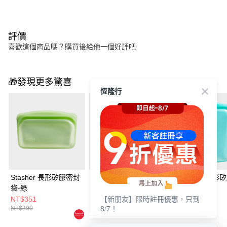
評價
喜歡這個商品嗎？購買後給他一個好評吧
🎁發現更多驚喜
恆隆行
Stasher 長形矽膠密封
Stasher 長形矽膠密封
Stasher 大長形
袋-綠
袋-紅
封袋-湖水藍
NT$351
NT$351
NT$765
NT$390
NT$390
NT$850