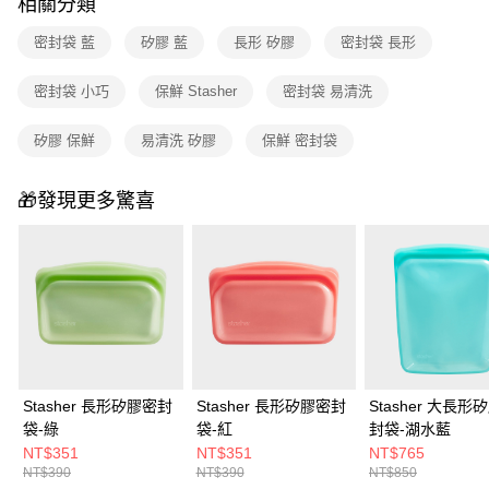
免運費
相關分類
醒簡訊。
2.透過簡訊連結打開帳單後，可選擇「超商條碼／台灣大直營門市／銀行轉
密封袋 藍
矽膠 藍
長形 矽膠
密封袋 長形
帳／街口支付／iPASS MONEY」等通路繳費。
密封袋 小巧
保鮮 Stasher
密封袋 易清洗
【注意事項】
1.本服務係由「台灣大哥大股份有限公司」（以下簡稱本公司）所提供，讓
用戶於交易時，得透過本服務購買商品或服務，並由商店將買賣／分期付款
矽膠 保鮮
易清洗 矽膠
保鮮 密封袋
買賣價金債權讓與本公司後，依約使用本公司帳單繳交帳款。
2.基於同意付款使用「大哥付你分期」之契約關係目的，商店將以您的個人
資料（包含姓名、電話或地址）提供予台灣大哥大進項蒐集、處理及利用，
🎁發現更多驚喜
由本公司與您本人進行分期帳單所需資料之確認、核對及更正。
3.完整用戶服務條款，請詳閱以下連結：
https://oppay.tw/userRule
Stasher 長形矽膠密封
Stasher 長形矽膠密封
Stasher 大長形
袋-綠
袋-紅
封袋-湖水藍
NT$351
NT$351
NT$765
NT$390
NT$390
NT$850