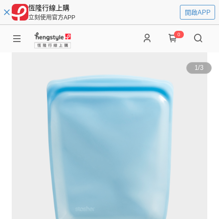
恆隆行線上購
開啟APP
立刻使用官方APP
0
1
/
3