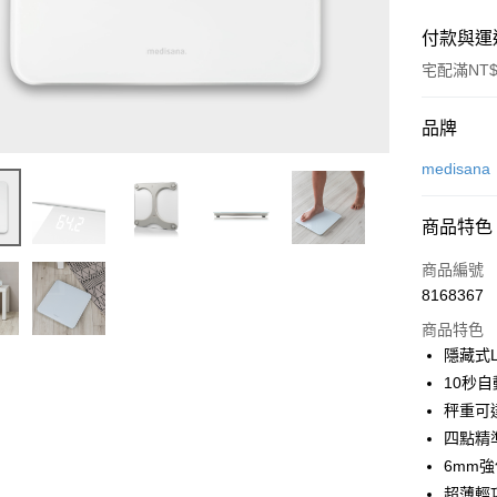
付款與運
宅配滿NT$
付款方式
品牌
信用卡一
medisana
信用卡分
商品特色
3 期 
商品編號
6 期 
合作金
8168367
華南商
合作金
即享券
上海商
商品特色
華南商
國泰世
隱藏式
LINE Pay
上海商
臺灣中
10秒
國泰世
匯豐（
Apple Pay
臺灣中
秤重可達
聯邦商
匯豐（
四點精
街口支付
元大商
聯邦商
6mm
玉山商
元大商
Google Pa
台新國
超薄輕