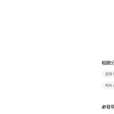
相關
超薄 
時尚 
🎁發