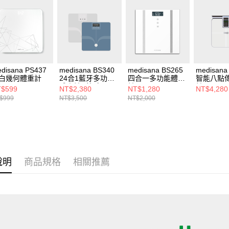
disana PS437
medisana BS340
medisana BS265
medisana
白幾何體重計
24合1藍牙多功能
四合一多功能體脂
智能八點
體脂計 (藍/白)
計
計
$599
NT$2,380
NT$1,280
NT$4,280
$999
NT$3,500
NT$2,000
說明
商品規格
相關推薦