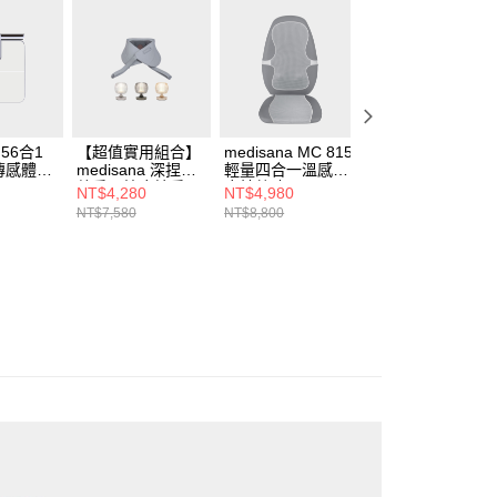
 56合1
【超值實用組合】
medisana MC 815
medisana 多功能
傳感體脂
medisana 深捏溫
輕量四合一溫感按
體脂計 BS380
熱肩頸按摩披肩
摩椅墊 灰
connect
NT$4,280
NT$4,980
NT$2,380
NM910+STYLISTI
NT$7,580
NT$8,800
NT$2,580
C 琉映澄波情境燈
S