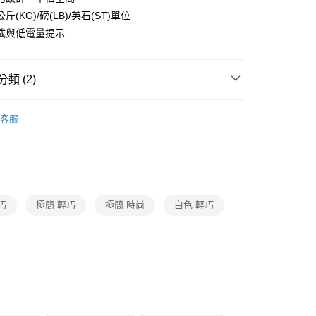
業銀行
星展（台灣）商業銀行
天信用卡公司
斤(KG)/磅(LB)/英石(ST)單位
際商業銀行
中國信託商業銀行
天信用卡公司
載與低電量提示
類 (2)
medisana
健康量測系列
00，滿NT$999(含以上)免運費
客服
健康管理
medisana
市自取
巧
極簡 輕巧
極簡 時尚
白色 輕巧