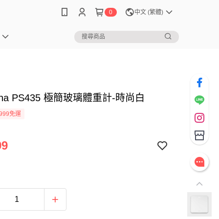
0
中文 (繁體)
sana PS435 極簡玻璃體重計-時尚白
999免運
99