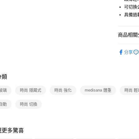
玉山商
台灣樂
可切換公
台新國
ATM付款
台灣樂
具備過
運送方式
商品相關分
宅配
依品牌
每筆NT$1
分享
依類別
付款後門
免運費
分類
玻璃
時尚 隱藏式
時尚 強化
medisana 體重
時尚 輕
自動
時尚 切換
現更多驚喜