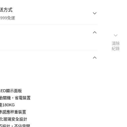
送方式
999免運
次付款
清除
紀錄
期付款
0 利率 每期
NT$199
21家銀行
0 利率 每期
NT$99
21家銀行
庫商業銀行
第一商業銀行
業銀行
彰化商業銀行
庫商業銀行
第一商業銀行
業儲蓄銀行
台北富邦商業銀行
業銀行
彰化商業銀行
華商業銀行
兆豐國際商業銀行
LED顯示面板
業儲蓄銀行
台北富邦商業銀行
小企業銀行
台中商業銀行
自動關機，省電裝置
華商業銀行
兆豐國際商業銀行
台灣）商業銀行
華泰商業銀行
小企業銀行
台中商業銀行
180KG
業銀行
遠東國際商業銀行
台灣）商業銀行
華泰商業銀行
準感應秤重裝置
業銀行
永豐商業銀行
業銀行
遠東國際商業銀行
強化玻璃安全設計
業銀行
星展（台灣）商業銀行
業銀行
永豐商業銀行
y
際商業銀行
中國信託商業銀行
巧設計，不佔空間