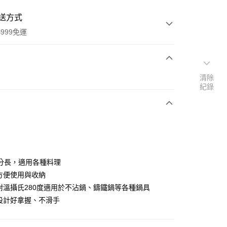
送方式
999免運
次付款
清除
紀錄
期付款
0 利率 每期
NT$149
21家銀行
0 利率 每期
NT$74
21家銀行
庫商業銀行
第一商業銀行
業銀行
彰化商業銀行
庫商業銀行
第一商業銀行
業儲蓄銀行
台北富邦商業銀行
業銀行
彰化商業銀行
華商業銀行
兆豐國際商業銀行
0公分長，適用各種料理
業儲蓄銀行
台北富邦商業銀行
小企業銀行
台中商業銀行
架方便使用與收納
華商業銀行
兆豐國際商業銀行
台灣）商業銀行
華泰商業銀行
小企業銀行
台中商業銀行
膠耐溫攝氏280度適用於不沾鍋、鑄鐵鍋等各種鍋具
業銀行
遠東國際商業銀行
台灣）商業銀行
華泰商業銀行
狀設計好拿握、不滑手
業銀行
永豐商業銀行
業銀行
遠東國際商業銀行
業銀行
星展（台灣）商業銀行
業銀行
永豐商業銀行
y
際商業銀行
中國信託商業銀行