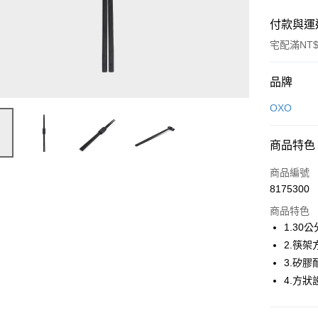
付款與運
宅配滿NT$
付款方式
品牌
信用卡一
OXO
信用卡分
商品特色
3 期 
商品編號
6 期 
合作金
8175300
華南商
合作金
即享券
上海商
商品特色
華南商
國泰世
1.3
LINE Pay
上海商
臺灣中
2.筷
國泰世
匯豐（
Apple Pay
臺灣中
3.矽
聯邦商
匯豐（
4.方
街口支付
元大商
聯邦商
玉山商
元大商
Google Pa
台新國