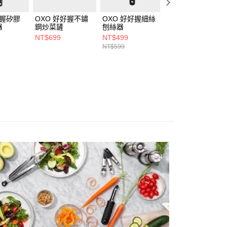
好握矽膠
OXO 好好握不鏽
OXO 好好握細絲
OXO 好好握薑蒜
器
鋼炒菜鏟
刨絲器
磨泥器
NT$699
NT$499
NT$499
NT$599
NT$590