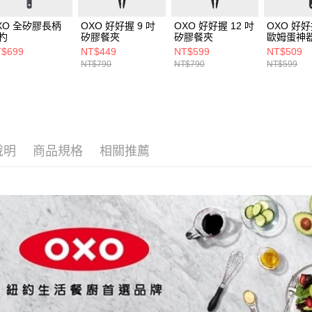
XO 全矽膠長柄
OXO 好好握 9 吋
OXO 好好握 12 吋
OXO 好
杓
矽膠餐夾
矽膠餐夾
歐姆蛋神
$699
NT$449
NT$599
NT$509
NT$790
NT$790
NT$599
說明
商品規格
相關推薦