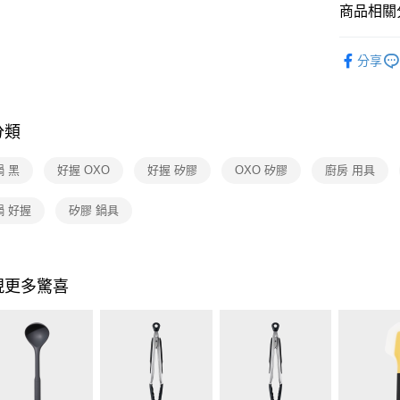
玉山商
商品相關分
台灣樂
台新國
ATM付款
台灣樂
依品牌
分享
依類別
運送方式
宅配
分類
每筆NT$1
付款後門
 黑
好握 OXO
好握 矽膠
OXO 矽膠
廚房 用具
免運費
鍋 好握
矽膠 鍋具
現更多驚喜