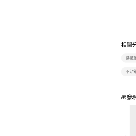
相關
鑄鐵鍋
不沾
🎁發