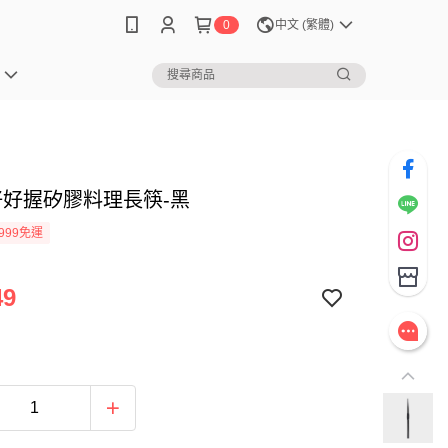
0
中文 (繁體)
 好好握矽膠料理長筷-黑
999免運
49