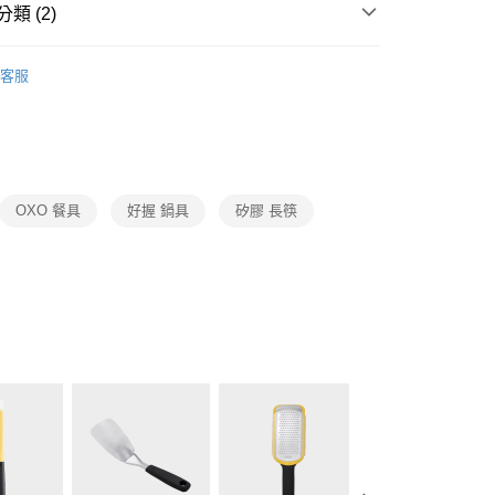
業銀行
星展（台灣）商業銀行
類 (2)
天信用卡公司
際商業銀行
中國信託商業銀行
天信用卡公司
OXO
餐廚系列
客服
生活用品
OXO
00，滿NT$999(含以上)免運費
市自取
OXO 餐具
好握 鍋具
矽膠 長筷