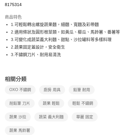
華南商業銀行
彰化商業銀行
合作金庫商業銀行
第一商業銀行
8175314
即享券
上海商業儲蓄銀行
台北富邦商業銀行
華南商業銀行
彰化商業銀行
國泰世華商業銀行
兆豐國際商業銀行
LINE Pay
上海商業儲蓄銀行
台北富邦商業銀行
商品特色
臺灣中小企業銀行
台中商業銀行
國泰世華商業銀行
兆豐國際商業銀行
1.可輕鬆轉出螺旋蔬果麵，細麵、寬麵及彩帶麵
匯豐（台灣）商業銀行
華泰商業銀行
Apple Pay
臺灣中小企業銀行
台中商業銀行
2.適用條狀及圓形根莖類，如黃瓜、櫛瓜、馬鈴薯、番薯等
聯邦商業銀行
遠東國際商業銀行
匯豐（台灣）商業銀行
華泰商業銀行
街口支付
元大商業銀行
永豐商業銀行
3.可變化成蔬菜義大利麵、甜點、沙拉罐料等多樣料理
聯邦商業銀行
遠東國際商業銀行
玉山商業銀行
星展（台灣）商業銀行
2.蔬果固定蓋設計，安全衛生
元大商業銀行
永豐商業銀行
Google Pay
台新國際商業銀行
中國信託商業銀行
玉山商業銀行
星展（台灣）商業銀行
3.不鏽鋼刀片、耐用易清洗
台灣樂天信用卡公司
台新國際商業銀行
中國信託商業銀行
ATM付款
台灣樂天信用卡公司
運送方式
相關分類
宅配
OXO 不鏽鋼
廚房 用具
鉛筆 耐用
每筆NT$100，滿NT$999(含以上)免運費
削鉛筆 刀片
蔬果 輕鬆
輕鬆 不鏽鋼
付款後門市自取
免運費
蔬果 沙拉
蔬菜 義大利麵
華麗 固定
蔬果 馬鈴薯