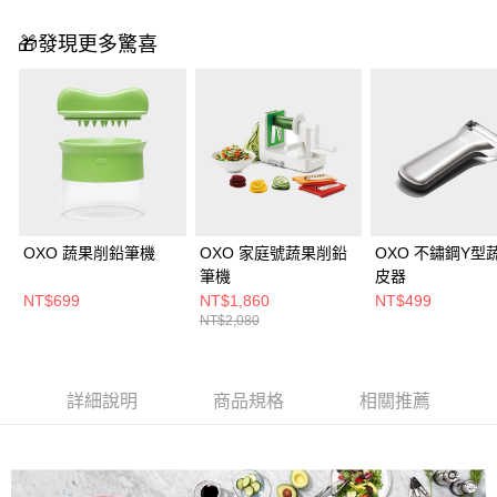
🎁發現更多驚喜
OXO 蔬果削鉛筆機
OXO 家庭號蔬果削鉛
OXO 不鏽鋼Y型
筆機
皮器
NT$699
NT$1,860
NT$499
NT$2,080
詳細說明
商品規格
相關推薦