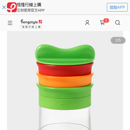
恆隆行線上購
開啟APP
立刻使用官方APP
0
1
/
5