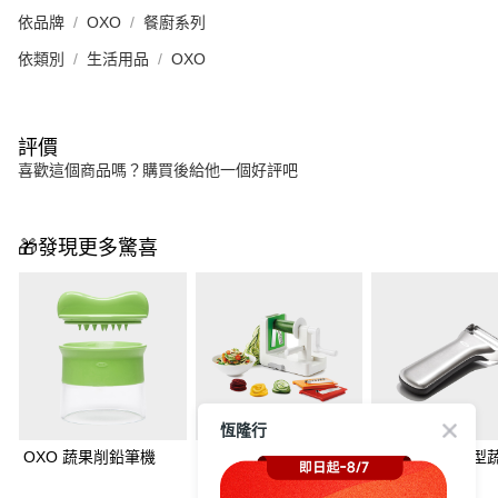
依品牌
OXO
餐廚系列
依類別
生活用品
OXO
評價
喜歡這個商品嗎？購買後給他一個好評吧
🎁發現更多驚喜
恆隆行
OXO 蔬果削鉛筆機
OXO 家庭號蔬果削鉛
OXO 不鏽鋼Y型
筆機
皮器