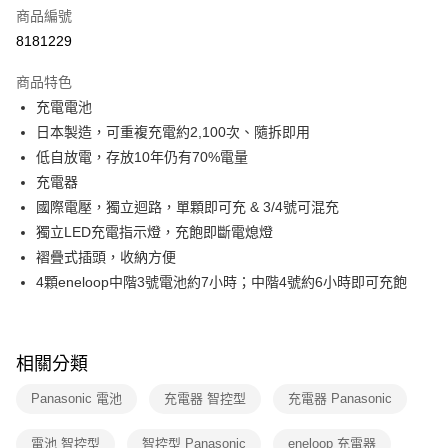
6 期 0 利率 每期
NT$165
21家銀行
合作金庫商業銀行
第一商業銀行
商品編號
華南商業銀行
彰化商業銀行
合作金庫商業銀行
第一商業銀行
8181229
即享券
上海商業儲蓄銀行
台北富邦商業銀行
華南商業銀行
彰化商業銀行
國泰世華商業銀行
兆豐國際商業銀行
LINE Pay
上海商業儲蓄銀行
台北富邦商業銀行
商品特色
臺灣中小企業銀行
台中商業銀行
國泰世華商業銀行
兆豐國際商業銀行
充電電池
匯豐（台灣）商業銀行
華泰商業銀行
Apple Pay
臺灣中小企業銀行
台中商業銀行
日本製造，可重複充電約2,100次、隨拆即用
聯邦商業銀行
遠東國際商業銀行
匯豐（台灣）商業銀行
華泰商業銀行
街口支付
元大商業銀行
永豐商業銀行
低自放電，存放10年仍有70%電量
聯邦商業銀行
遠東國際商業銀行
玉山商業銀行
星展（台灣）商業銀行
充電器
元大商業銀行
永豐商業銀行
Google Pay
台新國際商業銀行
中國信託商業銀行
玉山商業銀行
星展（台灣）商業銀行
國際電壓，獨立迴路，單顆即可充 & 3/4號可混充
台灣樂天信用卡公司
台新國際商業銀行
中國信託商業銀行
大哥付你分期
獨立LED充電指示燈，充飽即斷電熄燈
台灣樂天信用卡公司
相關說明
褶疊式插頭，收納方便
【大哥付你分期使用說明】
4顆eneloop中階3號電池約7小時；中階4號約6小時即可充飽
ATM付款
1.本服務由台灣大哥大提供，台灣大哥大用戶可立即使用無須另外申請。
2.付款方式選擇「大哥付你分期」，訂單成立後會自動跳轉到大哥付的交易
流程，驗證手機門號後，選擇欲分期的期數、繳款截止日，確認付款後即完
運送方式
成交易。
相關分類
3.實際核准額度、可分期數及費用金額請依後續交易確認頁面所載為準。
宅配
4.訂單成立30分鐘內，如未前往確認交易或遇審核未通過，訂單將自動取
每筆NT$100，滿NT$999(含以上)免運費
Panasonic 電池
充電器 智控型
充電器 Panasonic
消。如遇「轉專審核」未通過狀況，表示未達大哥付你分期系統評分，恕無
法說明評估內容。
付款後門市自取
【繳款方式說明】
電池 智控型
智控型 Panasonic
eneloop 充電器