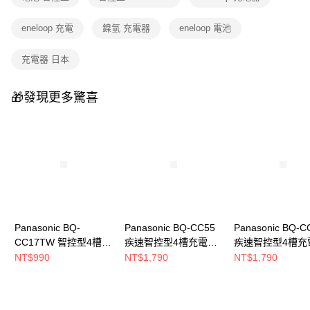
1.分期款項不併入電信帳單，「大哥付你分期」於每月結算日後寄送繳費提
免運費
醒簡訊。
eneloop 充電
鎳氫 充電器
eneloop 電池
2.透過簡訊連結打開帳單後，可選擇「超商條碼／台灣大直營門市／銀行轉
帳／街口支付／iPASS MONEY」等通路繳費。
充電器 日本
【注意事項】
1.本服務係由「台灣大哥大股份有限公司」（以下簡稱本公司）所提供，讓
用戶於交易時，得透過本服務購買商品或服務，並由商店將買賣／分期付款
🎁發現更多驚喜
買賣價金債權讓與本公司後，依約使用本公司帳單繳交帳款。
2.基於同意付款使用「大哥付你分期」之契約關係目的，商店將以您的個人
資料（包含姓名、電話或地址）提供予台灣大哥大進項蒐集、處理及利用，
由本公司與您本人進行分期帳單所需資料之確認、核對及更正。
3.完整用戶服務條款，請詳閱以下連結：
https://oppay.tw/userRule
Panasonic BQ-
Panasonic BQ-CC55
Panasonic BQ-C
CC17TW 智控型4槽充
疾速智控型4槽充電器
疾速智控型4槽充
電器 + eneloop 3號鎳
+ eneloop pro 3號鎳氫
+ eneloop pro
NT$990
NT$1,790
NT$1,790
氫充電池2入
充電池2入
充電池2入