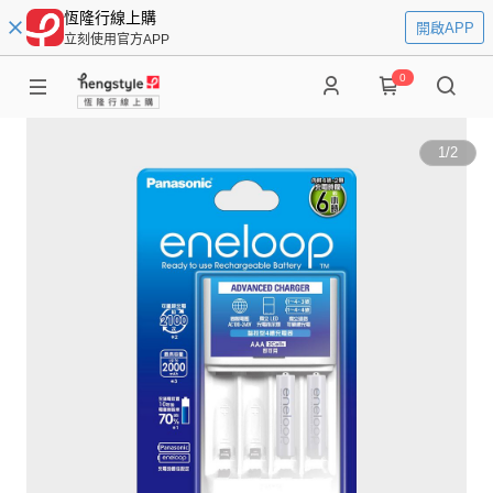
恆隆行線上購
開啟APP
立刻使用官方APP
0
1
/
2