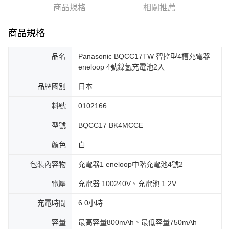
商品規格
相關推薦
商品規格
品名
Panasonic BQCC17TW 智控型4槽充電器
eneloop 4號鎳氫充電池2入
品牌國別
日本
料號
0102166
型號
BQCC17 BK4MCCE
顏色
白
包裝內容物
充電器1 eneloop中階充電池4號2
電壓
充電器 100240V、充電池 1.2V
充電時間
6.0小時
容量
最高容量800mAh、最低容量750mAh