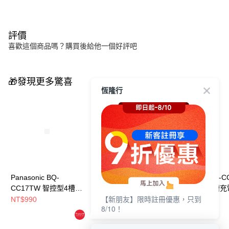
評價
喜歡這個商品嗎？購買後給他一個好評吧
🎁發現更多驚喜
恆隆行
Panasonic BQ-
Panasonic BQ-CC55
Panasonic BQ-C
CC17TW 智控型4槽充
疾速智控型4槽充電器
疾速智控型4槽充
【新朋友】限時註冊優惠，只到
電器 + eneloop 3號鎳
+ eneloop pro 3號鎳氫
+ eneloop pro
NT$990
NT$1,790
NT$1,790
8/10！
氫充電池2入
充電池2入
充電池2入