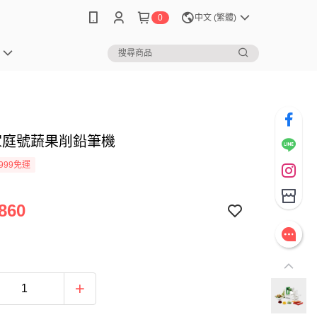
0
中文 (繁體)
 家庭號蔬果削鉛筆機
999免運
860