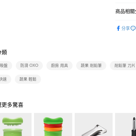
玉山商
台灣樂
台新國
ATM付款
商品相關分
台灣樂
依品牌
運送方式
分享
依類別
宅配
每筆NT$1
分類
付款後門
 吸盤
防滑 OXO
廚房 用具
蔬果 削鉛筆
削鉛筆 刀片
免運費
快速
蔬果 輕鬆
現更多驚喜