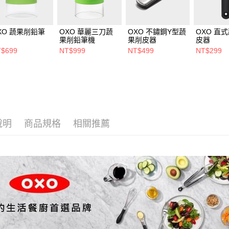
XO 蔬果削鉛筆
OXO 華麗三刀蔬
OXO 不鏽鋼Y型蔬
OXO 直
果削鉛筆機
果削皮器
皮器
$699
NT$999
NT$499
NT$299
說明
商品規格
相關推薦