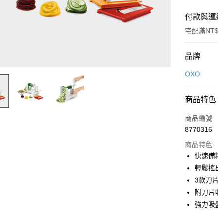
付款與運
宅配滿NT$
付款方式
品牌
信用卡一
OXO
信用卡分
商品特色
3 期 
商品編號
6 期 
合作金
8770316
華南商
合作金
即享券
上海商
商品特色
華南商
國泰世
快速備
LINE Pay
上海商
臺灣中
輕鬆搖
國泰世
匯豐（
Apple Pay
臺灣中
3款刀
聯邦商
匯豐（
附刀片
街口支付
元大商
聯邦商
強力吸
玉山商
元大商
Google Pa
台新國