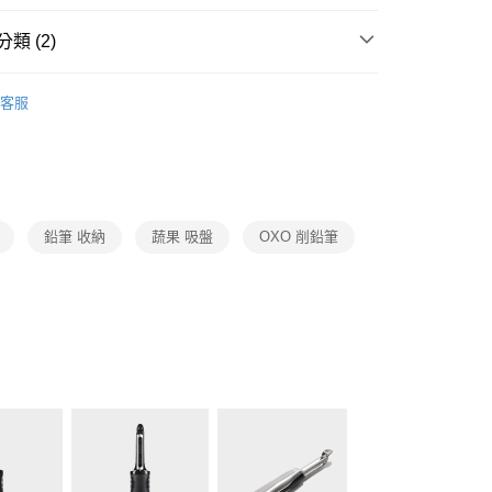
業銀行
星展（台灣）商業銀行
天信用卡公司
際商業銀行
中國信託商業銀行
類 (2)
天信用卡公司
OXO
餐廚系列
客服
生活用品
OXO
00，滿NT$999(含以上)免運費
市自取
鉛筆 收納
蔬果 吸盤
OXO 削鉛筆