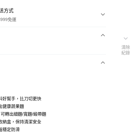
送方式
999免運
次付款
清除
紀錄
期付款
0 利率 每期
NT$620
21家銀行
0 利率 每期
NT$310
21家銀行
庫商業銀行
第一商業銀行
業銀行
彰化商業銀行
庫商業銀行
第一商業銀行
業儲蓄銀行
台北富邦商業銀行
業銀行
彰化商業銀行
華商業銀行
兆豐國際商業銀行
料好幫手，比刀切更快
業儲蓄銀行
台北富邦商業銀行
小企業銀行
台中商業銀行
出健康蔬果麵
華商業銀行
兆豐國際商業銀行
台灣）商業銀行
華泰商業銀行
小企業銀行
台中商業銀行
片可轉出細麵/寬麵/緞帶麵
業銀行
遠東國際商業銀行
台灣）商業銀行
華泰商業銀行
收納盒，保持清潔安全
業銀行
永豐商業銀行
業銀行
遠東國際商業銀行
盤穩定防滑
業銀行
星展（台灣）商業銀行
業銀行
永豐商業銀行
y
際商業銀行
中國信託商業銀行