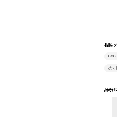
相關
OXO
蔬果 
🎁發