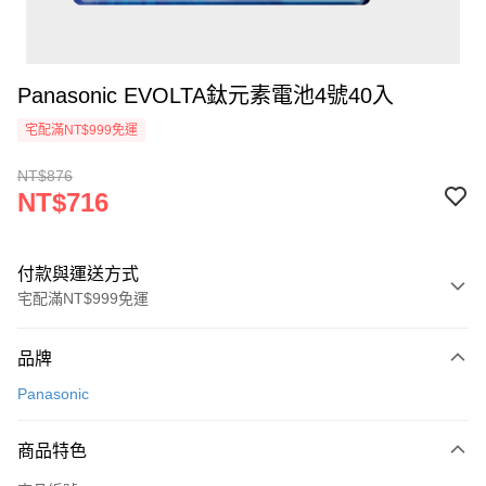
Panasonic EVOLTA鈦元素電池4號40入
宅配滿NT$999免運
NT$876
NT$716
付款與運送方式
宅配滿NT$999免運
付款方式
品牌
信用卡一次付款
Panasonic
信用卡分期付款
3 期 0 利率 每期
NT$238
21家銀行
商品特色
6 期 0 利率 每期
NT$119
21家銀行
合作金庫商業銀行
第一商業銀行