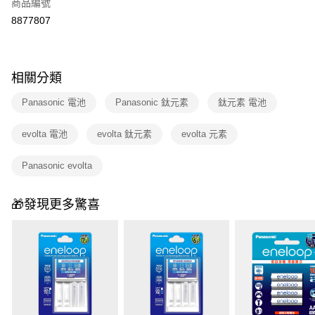
商品編號
華南商業銀行
彰化商業銀行
合作金庫商業銀行
第一商業銀行
8877807
即享券
上海商業儲蓄銀行
台北富邦商業銀行
華南商業銀行
彰化商業銀行
國泰世華商業銀行
兆豐國際商業銀行
LINE Pay
上海商業儲蓄銀行
台北富邦商業銀行
臺灣中小企業銀行
台中商業銀行
國泰世華商業銀行
兆豐國際商業銀行
匯豐（台灣）商業銀行
華泰商業銀行
Apple Pay
相關分類
臺灣中小企業銀行
台中商業銀行
聯邦商業銀行
遠東國際商業銀行
匯豐（台灣）商業銀行
華泰商業銀行
街口支付
元大商業銀行
永豐商業銀行
Panasonic 電池
Panasonic 鈦元素
鈦元素 電池
聯邦商業銀行
遠東國際商業銀行
玉山商業銀行
星展（台灣）商業銀行
元大商業銀行
永豐商業銀行
Google Pay
台新國際商業銀行
中國信託商業銀行
evolta 電池
evolta 鈦元素
evolta 元素
玉山商業銀行
星展（台灣）商業銀行
台灣樂天信用卡公司
台新國際商業銀行
中國信託商業銀行
大哥付你分期
台灣樂天信用卡公司
Panasonic evolta
相關說明
【大哥付你分期使用說明】
ATM付款
1.本服務由台灣大哥大提供，台灣大哥大用戶可立即使用無須另外申請。
🎁發現更多驚喜
2.付款方式選擇「大哥付你分期」，訂單成立後會自動跳轉到大哥付的交易
流程，驗證手機門號後，選擇欲分期的期數、繳款截止日，確認付款後即完
運送方式
成交易。
3.實際核准額度、可分期數及費用金額請依後續交易確認頁面所載為準。
宅配
4.訂單成立30分鐘內，如未前往確認交易或遇審核未通過，訂單將自動取
每筆NT$100，滿NT$999(含以上)免運費
消。如遇「轉專審核」未通過狀況，表示未達大哥付你分期系統評分，恕無
法說明評估內容。
付款後門市自取
【繳款方式說明】
1.分期款項不併入電信帳單，「大哥付你分期」於每月結算日後寄送繳費提