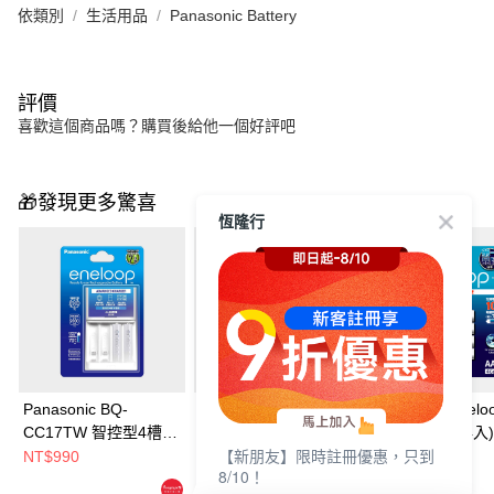
依類別
生活用品
Panasonic Battery
評價
喜歡這個商品嗎？購買後給他一個好評吧
🎁發現更多驚喜
恆隆行
Panasonic BQ-
Panasonic BQ-
Panasonic enelo
CC17TW 智控型4槽充
CC17TW 智控型4槽充
階充電池4號(4入)
【新朋友】限時註冊優惠，只到
電器 + eneloop 3號鎳
電器 + eneloop 4號鎳
NT$990
NT$990
NT$850
8/10！
氫充電池2入
氫充電池2入