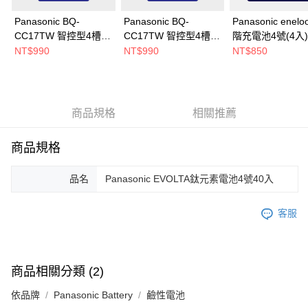
免運費
醒簡訊。
Panasonic BQ-
Panasonic BQ-
Panasonic enelo
2.透過簡訊連結打開帳單後，可選擇「超商條碼／台灣大直營門市／銀行轉
帳／街口支付／iPASS MONEY」等通路繳費。
CC17TW 智控型4槽充
CC17TW 智控型4槽充
階充電池4號(4入)
電器 + eneloop 3號鎳
電器 + eneloop 4號鎳
NT$990
NT$990
NT$850
【注意事項】
氫充電池2入
氫充電池2入
1.本服務係由「台灣大哥大股份有限公司」（以下簡稱本公司）所提供，讓
用戶於交易時，得透過本服務購買商品或服務，並由商店將買賣／分期付款
買賣價金債權讓與本公司後，依約使用本公司帳單繳交帳款。
2.基於同意付款使用「大哥付你分期」之契約關係目的，商店將以您的個人
商品規格
相關推薦
資料（包含姓名、電話或地址）提供予台灣大哥大進項蒐集、處理及利用，
由本公司與您本人進行分期帳單所需資料之確認、核對及更正。
3.完整用戶服務條款，請詳閱以下連結：
https://oppay.tw/userRule
商品規格
品名
Panasonic EVOLTA鈦元素電池4號40入
客服
商品相關分類 (2)
依品牌
Panasonic Battery
鹼性電池