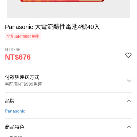
Panasonic 大電流鹼性電池4號40入
宅配滿NT$999免運
NT$796
NT$676
付款與運送方式
宅配滿NT$999免運
付款方式
品牌
信用卡一次付款
Panasonic
信用卡分期付款
3 期 0 利率 每期
NT$225
21家銀行
商品特色
6 期 0 利率 每期
NT$112
21家銀行
合作金庫商業銀行
第一商業銀行