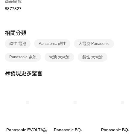
商品編號
華南商業銀行
彰化商業銀行
合作金庫商業銀行
第一商業銀行
8877827
即享券
上海商業儲蓄銀行
台北富邦商業銀行
華南商業銀行
彰化商業銀行
國泰世華商業銀行
兆豐國際商業銀行
LINE Pay
上海商業儲蓄銀行
台北富邦商業銀行
臺灣中小企業銀行
台中商業銀行
國泰世華商業銀行
兆豐國際商業銀行
匯豐（台灣）商業銀行
華泰商業銀行
Apple Pay
相關分類
臺灣中小企業銀行
台中商業銀行
聯邦商業銀行
遠東國際商業銀行
匯豐（台灣）商業銀行
華泰商業銀行
街口支付
元大商業銀行
永豐商業銀行
鹼性 電池
Panasonic 鹼性
大電流 Panasonic
聯邦商業銀行
遠東國際商業銀行
玉山商業銀行
星展（台灣）商業銀行
元大商業銀行
永豐商業銀行
Google Pay
台新國際商業銀行
中國信託商業銀行
Panasonic 電池
電池 大電流
鹼性 大電流
玉山商業銀行
星展（台灣）商業銀行
台灣樂天信用卡公司
台新國際商業銀行
中國信託商業銀行
大哥付你分期
台灣樂天信用卡公司
相關說明
🎁發現更多驚喜
【大哥付你分期使用說明】
ATM付款
1.本服務由台灣大哥大提供，台灣大哥大用戶可立即使用無須另外申請。
2.付款方式選擇「大哥付你分期」，訂單成立後會自動跳轉到大哥付的交易
流程，驗證手機門號後，選擇欲分期的期數、繳款截止日，確認付款後即完
運送方式
成交易。
3.實際核准額度、可分期數及費用金額請依後續交易確認頁面所載為準。
宅配
4.訂單成立30分鐘內，如未前往確認交易或遇審核未通過，訂單將自動取
每筆NT$100，滿NT$999(含以上)免運費
消。如遇「轉專審核」未通過狀況，表示未達大哥付你分期系統評分，恕無
法說明評估內容。
付款後門市自取
【繳款方式說明】
Panasonic EVOLTA鈦
Panasonic BQ-
Panasonic BQ-
1.分期款項不併入電信帳單，「大哥付你分期」於每月結算日後寄送繳費提