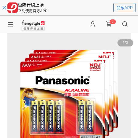
恆隆行線上購
開啟APP
立刻使用官方APP
0
1
/
3