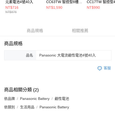
免運費
元素電池4號40入
CC63TW 智控型8槽充
CC17TW 智控型
醒簡訊。
電器
電器 + eneloop 
NT$716
NT$1,590
NT$990
2.透過簡訊連結打開帳單後，可選擇「超商條碼／台灣大直營門市／銀行轉
NT$876
氫充電池2入
帳／街口支付／iPASS MONEY」等通路繳費。
【注意事項】
1.本服務係由「台灣大哥大股份有限公司」（以下簡稱本公司）所提供，讓
商品規格
相關推薦
用戶於交易時，得透過本服務購買商品或服務，並由商店將買賣／分期付款
買賣價金債權讓與本公司後，依約使用本公司帳單繳交帳款。
2.基於同意付款使用「大哥付你分期」之契約關係目的，商店將以您的個人
商品規格
資料（包含姓名、電話或地址）提供予台灣大哥大進項蒐集、處理及利用，
由本公司與您本人進行分期帳單所需資料之確認、核對及更正。
3.完整用戶服務條款，請詳閱以下連結：
https://oppay.tw/userRule
品名
Panasonic 大電流鹼性電池4號40入
客服
商品相關分類 (2)
依品牌
Panasonic Battery
鹼性電池
依類別
生活用品
Panasonic Battery