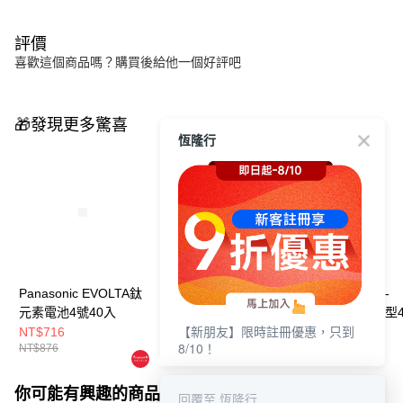
評價
喜歡這個商品嗎？購買後給他一個好評吧
🎁發現更多驚喜
恆隆行
Panasonic EVOLTA鈦
Panasonic BQ-
Panasonic BQ-
元素電池4號40入
CC63TW 智控型8槽充
CC17TW 智控型
【新朋友】限時註冊優惠，只到
電器
電器 + eneloop 
NT$716
NT$1,590
NT$990
8/10！
NT$876
氫充電池2入
你可能有興趣的商品
全站排行
回覆至 恆隆行