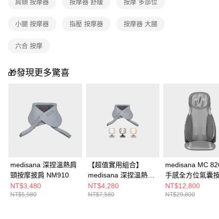
肩頸 按摩器
按摩器 舒緩
按摩 多部位
小腿 按摩器
指壓 按摩器
按摩器 大腿
六合 按摩
🎁發現更多驚喜
medisana 深捏溫熱肩
【超值實用組合】
medisana MC 8
頸按摩披肩 NM910
medisana 深捏溫熱肩
手感全方位氣囊
頸按摩披肩
墊
NT$3,480
NT$4,280
NT$12,800
NT$5,980
NT$7,580
NT$29,800
NM910+STYLISTIC
琉映澄波情境燈 S