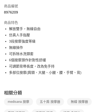
6 期 0 利率 每期
NT$663
21家銀行
合作金庫商業銀行
第一商業銀行
商品編號
華南商業銀行
彰化商業銀行
合作金庫商業銀行
第一商業銀行
8976209
即享券
上海商業儲蓄銀行
台北富邦商業銀行
華南商業銀行
彰化商業銀行
國泰世華商業銀行
兆豐國際商業銀行
LINE Pay
上海商業儲蓄銀行
台北富邦商業銀行
商品特色
臺灣中小企業銀行
台中商業銀行
國泰世華商業銀行
兆豐國際商業銀行
解放雙手，無線自由
匯豐（台灣）商業銀行
華泰商業銀行
Apple Pay
臺灣中小企業銀行
台中商業銀行
仿真人手指壓
聯邦商業銀行
遠東國際商業銀行
匯豐（台灣）商業銀行
華泰商業銀行
街口支付
元大商業銀行
永豐商業銀行
3段按摩強度等級
聯邦商業銀行
遠東國際商業銀行
玉山商業銀行
星展（台灣）商業銀行
無線操作
元大商業銀行
永豐商業銀行
Google Pay
台新國際商業銀行
中國信託商業銀行
玉山商業銀行
星展（台灣）商業銀行
可拆除水洗頸套
台灣樂天信用卡公司
台新國際商業銀行
中國信託商業銀行
ATM付款
6個按摩頭作針對性舒緩
台灣樂天信用卡公司
可調節背帶長度，改為免手持
運送方式
多部位按摩(肩頸、大腿、小腿、腰、手臂、背)
宅配
每筆NT$100，滿NT$999(含以上)免運費
相關分類
付款後門市自取
medisana 按摩
五十肩 按摩器
無線 按摩器
免運費