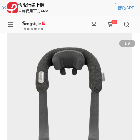
恆隆行線上購
開啟APP
立刻使用官方APP
0
1
/
9