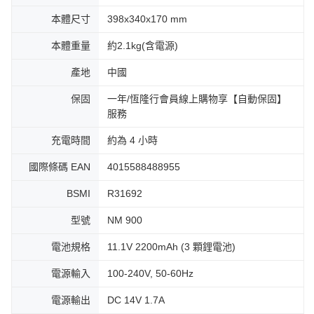
本體尺寸
398x340x170 mm
本體重量
約2.1kg(含電源)
產地
中國
保固
一年/恆隆行會員線上購物享【自動保固】
服務
充電時間
約為 4 小時
國際條碼 EAN
4015588488955
BSMI
R31692
型號
NM 900
電池規格
11.1V 2200mAh (3 顆鋰電池)
電源輸入
100-240V, 50-60Hz
電源輸出
DC 14V 1.7A