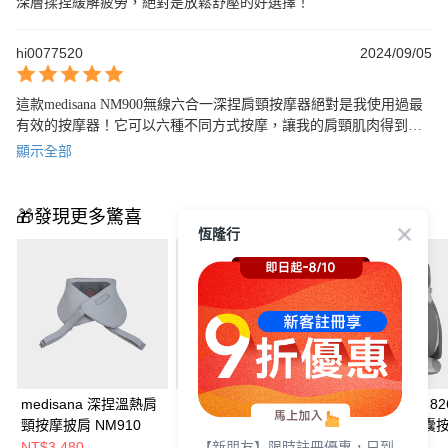
深層揉捏緩解疲勞，絕對是放鬆舒壓的好選擇！
hi0077520
2024/09/05
這款medisana NM900無線六合一深捏肩頸按摩器絕對是我使用過最
有效的按摩器！它可以六種不同方式按摩，讓我的肩頸肌肉得到充
分放鬆，使用後整個人都感覺舒服輕盈。我非常推薦這款產品，絕
顯示全部
對值得擁有！
🎁發現更多驚喜
恆隆行
medisana 深捏溫熱肩
【超值實用組合】
medisana MC 8
頸按摩披肩 NM910
medisana 深捏溫熱肩
手感全方位氣囊
【新朋友】限時註冊優惠，只到
頸按摩披肩
墊
NT$3,480
NT$4,280
NT$12,800