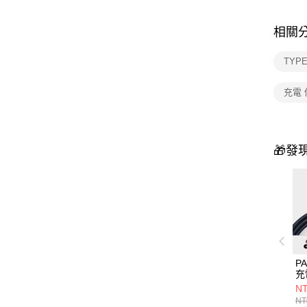
相關
TYP
充電
🎁發
PA
充
US
NT
TO
NT