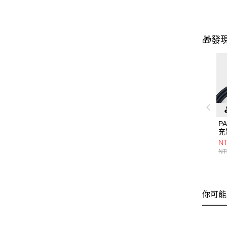
🎁發
PA
充
US
NT
TO
NT
你可能