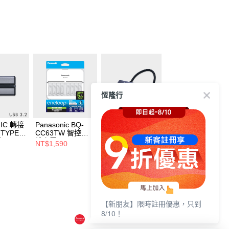
恆隆行
NIC 轉接
Panasonic BQ-
PANASONIC 轉接
PANASONIC 18
 TYPE-C
CC63TW 智控型8
器USB3.2 TYPE-C
USB-A+TYPE-C
能
槽充電器
轉HDMI+VGA
源供應器(白)
NT$1,590
NT$1,290
NT$790
NT$1,390
NT$890
【新朋友】限時註冊優惠，只到
8/10！