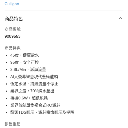
Culligan
信用卡分期付款
3 期 0 利率 每期
NT$13,266
21家銀行
商品特色
6 期 0 利率 每期
NT$6,633
21家銀行
合作金庫商業銀行
第一商業銀行
商品編號
華南商業銀行
彰化商業銀行
合作金庫商業銀行
第一商業銀行
9089553
即享券
上海商業儲蓄銀行
台北富邦商業銀行
華南商業銀行
彰化商業銀行
國泰世華商業銀行
兆豐國際商業銀行
LINE Pay
上海商業儲蓄銀行
台北富邦商業銀行
商品特色
臺灣中小企業銀行
台中商業銀行
國泰世華商業銀行
兆豐國際商業銀行
45度，健康飲水
匯豐（台灣）商業銀行
華泰商業銀行
Apple Pay
臺灣中小企業銀行
台中商業銀行
95度，安全可控
聯邦商業銀行
遠東國際商業銀行
匯豐（台灣）商業銀行
華泰商業銀行
街口支付
元大商業銀行
永豐商業銀行
2.8L/Min，澎湃流量
聯邦商業銀行
遠東國際商業銀行
玉山商業銀行
星展（台灣）商業銀行
AI大螢幕智慧現代藝術龍頭
元大商業銀行
永豐商業銀行
Google Pay
台新國際商業銀行
中國信託商業銀行
玉山商業銀行
星展（台灣）商業銀行
恆定水溫、持續流量不停止
台灣樂天信用卡公司
台新國際商業銀行
中國信託商業銀行
ATM付款
業界之最，70%純水產出
台灣樂天信用卡公司
待機0.6W，超低能耗
運送方式
業界首創單隻複合式RO濾芯
龍頭TDS顯示，濾芯壽命顯示及提醒
宅配
每筆NT$100，滿NT$999(含以上)免運費
銷售重點