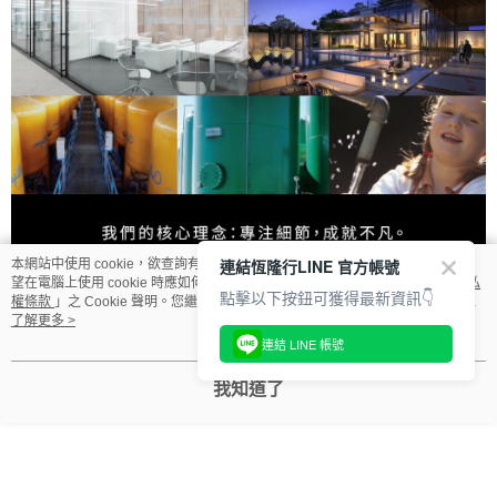
連結恆隆行LINE 官方帳號
本網站中使用 cookie，欲查詢有關本網站使用 cookie 方式之詳情，及若您不希
望在電腦上使用 cookie 時應如何變更電腦的 cookie 設定，請參閱本網站「
隱私
點擊以下按鈕可獲得最新資訊👇
權條款
」之 Cookie 聲明。您繼續使用本網站即表示您同意本公司得按本網站使
用條款之 Cookie 聲明使用 cookie。
了解更多 >
連結 LINE 帳號
我知道了