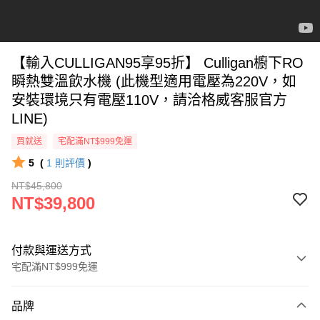
【輸入CULLIGAN95享95折】 Culligan櫥下RO
瞬熱雙溫飲水機 (此機型適用電壓為220V，如
安裝環境只有電壓110V，請洽格威客服官方
LINE)
買就送
宅配滿NT$999免運
5
(
1
則評價
)
NT$45,800
NT$39,800
付款與運送方式
宅配滿NT$999免運
付款方式
品牌
信用卡一次付款