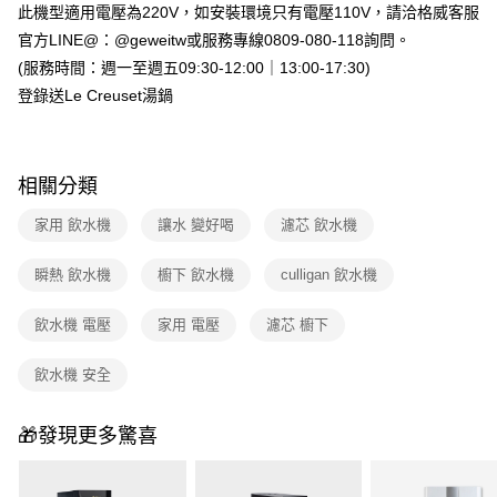
此機型適用電壓為220V，如安裝環境只有電壓110V，請洽格威客服
官方LINE@：@geweitw或服務專線0809-080-118詢問。
(服務時間：週一至週五09:30-12:00｜13:00-17:30)
登錄送Le Creuset湯鍋
相關分類
家用 飲水機
讓水 變好喝
濾芯 飲水機
瞬熱 飲水機
櫥下 飲水機
culligan 飲水機
飲水機 電壓
家用 電壓
濾芯 櫥下
飲水機 安全
🎁發現更多驚喜