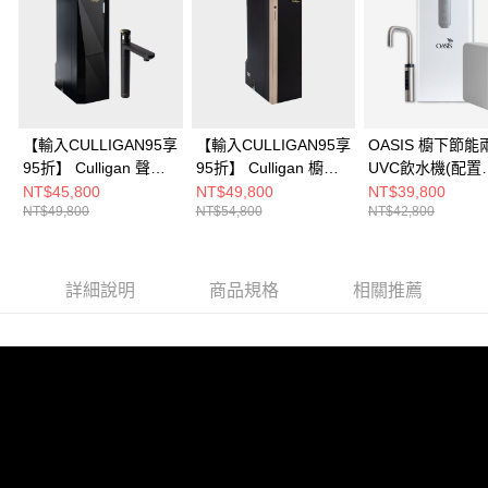
【輸入CULLIGAN95享
【輸入CULLIGAN95享
OASIS 櫥下節能
95折】 Culligan 聲控
95折】 Culligan 櫥下
UVC飲水機(配置
櫥下RO瞬熱飲水機
RO瞬熱極美旗艦飲水
OASIS 600G大
NT$45,800
NT$49,800
NT$39,800
NT$49,800
NT$54,800
NT$42,800
US-201C-TW
機 US-202C-TW
RO淨水器)
詳細說明
商品規格
相關推薦