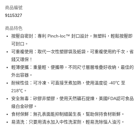
6 期 0 利率 每期
NT$192
21家銀行
合作金庫商業銀行
第一商業銀行
商品編號
華南商業銀行
彰化商業銀行
合作金庫商業銀行
第一商業銀行
9115327
即享券
上海商業儲蓄銀行
台北富邦商業銀行
華南商業銀行
彰化商業銀行
國泰世華商業銀行
兆豐國際商業銀行
LINE Pay
上海商業儲蓄銀行
台北富邦商業銀行
商品特色
臺灣中小企業銀行
台中商業銀行
國泰世華商業銀行
兆豐國際商業銀行
按壓自密封：專利 Pinch-loc™ 封口設計，無塑料，輕鬆按壓即
匯豐（台灣）商業銀行
華泰商業銀行
Apple Pay
臺灣中小企業銀行
台中商業銀行
可封口。
聯邦商業銀行
遠東國際商業銀行
匯豐（台灣）商業銀行
華泰商業銀行
街口支付
元大商業銀行
永豐商業銀行
可重複使用：取代一次性塑膠袋及紙袋，可重複使用約千次，省
聯邦商業銀行
遠東國際商業銀行
玉山商業銀行
星展（台灣）商業銀行
錢又環保！
元大商業銀行
永豐商業銀行
Google Pay
台新國際商業銀行
中國信託商業銀行
玉山商業銀行
星展（台灣）商業銀行
輕薄便攜：重量輕、便攜帶，不同尺寸層層堆疊好收納，最佳的
台灣樂天信用卡公司
台新國際商業銀行
中國信託商業銀行
大哥付你分期
外出容器。
台灣樂天信用卡公司
相關說明
耐候性佳：可冷凍、可直接烹煮加熱，使用溫度從 -40℃ 至
【大哥付你分期使用說明】
218℃。
ATM付款
1.本服務由台灣大哥大提供，台灣大哥大用戶可立即使用無須另外申請。
安全無毒：矽膠非塑膠，使用天然礦石提煉，美國FDA認可食品
2.付款方式選擇「大哥付你分期」，訂單成立後會自動跳轉到大哥付的交易
流程，驗證手機門號後，選擇欲分期的期數、繳款截止日，確認付款後即完
級白金矽膠。
運送方式
成交易。
食材保鮮：無孔表面能抑制細菌生長，幫助保持食材新鮮。
3.實際核准額度、可分期數及費用金額請依後續交易確認頁面所載為準。
宅配
易清洗：只要用清水加入中性洗潔劑，輕易洗除惱人油污。
4.訂單成立30分鐘內，如未前往確認交易或遇審核未通過，訂單將自動取
每筆NT$100，滿NT$999(含以上)免運費
消。如遇「轉專審核」未通過狀況，表示未達大哥付你分期系統評分，恕無
法說明評估內容。
付款後門市自取
【繳款方式說明】