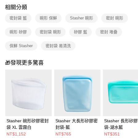
1.分期款項不併入電信帳單，「大哥付你分期」於每月結算日後寄送繳費提
免運費
相關分類
醒簡訊。
2.透過簡訊連結打開帳單後，可選擇「超商條碼／台灣大直營門市／銀行轉
密封袋 藍
碗形 保鮮
Stasher 碗形
密封 碗形
帳／街口支付／iPASS MONEY」等通路繳費。
碗形 矽膠
密封袋 碗形
矽膠 藍
密封 堆疊
【注意事項】
1.本服務係由「台灣大哥大股份有限公司」（以下簡稱本公司）所提供，讓
用戶於交易時，得透過本服務購買商品或服務，並由商店將買賣／分期付款
保鮮 Stasher
密封袋 易清洗
買賣價金債權讓與本公司後，依約使用本公司帳單繳交帳款。
2.基於同意付款使用「大哥付你分期」之契約關係目的，商店將以您的個人
資料（包含姓名、電話或地址）提供予台灣大哥大進項蒐集、處理及利用，
🎁發現更多驚喜
由本公司與您本人進行分期帳單所需資料之確認、核對及更正。
3.完整用戶服務條款，請詳閱以下連結：
https://oppay.tw/userRule
Stasher 碗形矽膠密封
Stasher 大長形矽膠密
Stasher 長形矽
袋 XL 雲霧白
封袋-藍
袋-湖水藍
NT$1,152
NT$765
NT$351