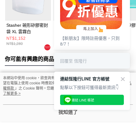
Stasher 碗形矽膠密封
Stasher 大長形矽膠密
Stasher 長形矽
袋 XL 雲霧白
封袋-藍
袋-湖水藍
【新朋友】限時註冊優惠，只到
NT$1,152
NT$765
NT$351
8/7！
NT$1,280
NT$850
NT$390
你可能有興趣的商品
全站排行
回覆至 恆隆行
連結恆隆行LINE 官方帳號
本網站中使用 cookie，欲查詢有關本網站使用 cookie 方式之詳情，及若您不希
熱門標籤
望在電腦上使用 cookie 時應如何變更電腦的 cookie 設定，請參閱本網站「
隱私
點擊以下按鈕可獲得最新資訊👇
權條款
」之 Cookie 聲明。您繼續使用本網站即表示您同意本公司得按本網站使
用條款之 Cookie 聲明使用 cookie。
了解更多 >
連結 LINE 帳號
我知道了