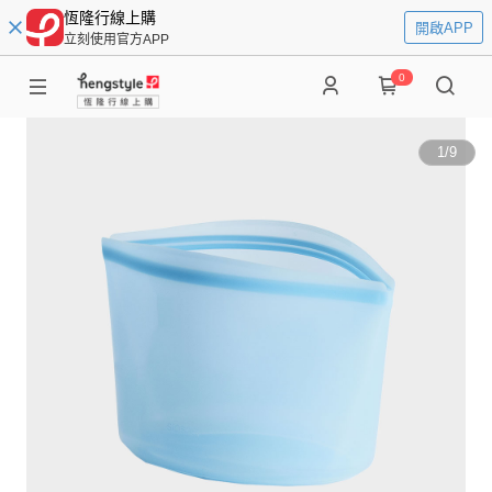
恆隆行線上購
開啟APP
立刻使用官方APP
0
1
/
9