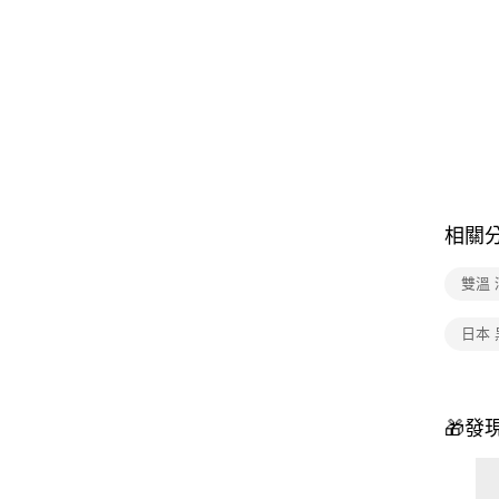
相關
雙溫 
日本 
🎁發