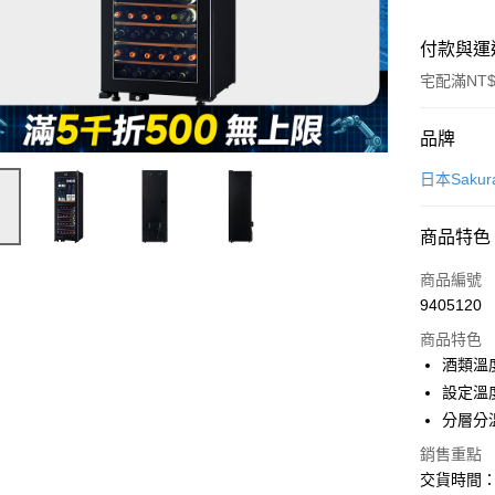
付款與運
宅配滿NT$
付款方式
品牌
信用卡一
日本Sakura
信用卡分
商品特色
3 期 
商品編號
6 期 
合作金
9405120
華南商
合作金
即享券
上海商
商品特色
華南商
國泰世
酒類溫
LINE Pay
上海商
臺灣中
設定溫度
國泰世
匯豐（
Apple Pay
臺灣中
分層分
聯邦商
匯豐（
街口支付
元大商
銷售重點
聯邦商
玉山商
交貨時間
元大商
Google Pa