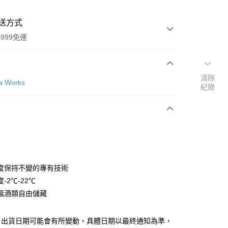
送方式
999免運
清除
次付款
 Works
紀錄
期付款
0 利率 每期
NT$43,000
21家銀行
0 利率 每期
NT$21,500
21家銀行
庫商業銀行
第一商業銀行
業銀行
彰化商業銀行
庫商業銀行
第一商業銀行
業儲蓄銀行
台北富邦商業銀行
業銀行
彰化商業銀行
華商業銀行
兆豐國際商業銀行
度保持不變的專有技術
業儲蓄銀行
台北富邦商業銀行
小企業銀行
台中商業銀行
-2℃-22℃
華商業銀行
兆豐國際商業銀行
台灣）商業銀行
華泰商業銀行
小企業銀行
台中商業銀行
溫酒類自由儲藏
業銀行
遠東國際商業銀行
台灣）商業銀行
華泰商業銀行
業銀行
永豐商業銀行
業銀行
遠東國際商業銀行
業銀行
星展（台灣）商業銀行
：出貨日期可能會有所變動，具體日期以最終通知為準，
業銀行
永豐商業銀行
y