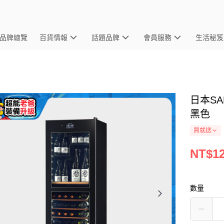
品牌總覽
百貨情報
話題品牌
會員服務
生活秘笈
日本SA
黑色
買就送
NT$12
數量