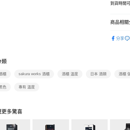
台新國
到貨時間
玉山商
台灣樂
台新國
ATM付款
台灣樂
商品相關分
運送方式
依品牌
分享
大材積宅
依類別
每筆NT$1
分類
酒櫃
sakura works 酒櫃
酒櫃 溫度
日本 酒類
酒櫃 
黑色
專有 溫度
現更多驚喜