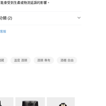
際商業銀行
中國信託商業銀行
可能會受到生產或物流延誤的影響。
業銀行
星展（台灣）商業銀行
天信用卡公司
際商業銀行
中國信託商業銀行
天信用卡公司
類 (2)
日本Sakura Works
酒櫃
客服
配
廚房家電
日本Sakura Works
00，滿NT$999(含以上)免運費
儲藏
溫度 酒類
酒類 專有
酒櫃 自由