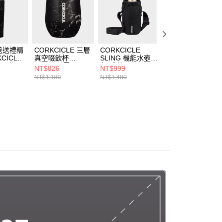
爸送禮精
CORKCICLE 三層
CORKCICLE
CORKCICLE 葡
CICLE
真空啜飲杯
SLING 機能水壺
酒冰鎮醒酒棒
易口瓶
355ml-黑雲石
包-成熟黑
NT$826
NT$999
NT$980
黑雲石
NT$1,180
NT$1,480