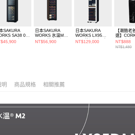
本SAKURA
日本SAKURA
日本SAKURA
【潮酷老
ORKS SA38 0℃
WORKS 氷温M5
WORKS LX95
選】CORK
溫酒櫃 黑色
GX38 雙溫酒櫃 黑
-2℃ 雙溫酒櫃 白
三層真空
$45,900
NT$56,900
NT$129,000
NT$888
色(右開)
色
475ml-
NT$1,480
說明
商品規格
相關推薦