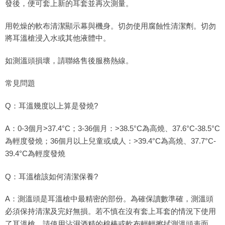
發後，便可套上新的耳套並再次測量。
用乾燥的軟布清潔顯示幕與機身。切勿使用腐蝕性清潔劑。切勿
將耳溫槍浸入水或其他液體中。
如測溫頭損壞，請聯絡售後服務熱線。
常見問題
Q：耳溫幾度以上算是發燒?
A：0-3個月>37.4°C；3-36個月：>38.5°C為高燒、37.6°C-38.5°C
為輕度發燒；36個月以上兒童或成人：>39.4°C為高燒、37.7°C-
39.4°C為輕度發燒
Q：耳溫槍該如何清潔保養?
A：測溫頭是耳溫槍中最精密的部份。為確保讀數準確，測溫頭
必須保持清潔及完好無損。若不慎在沒有套上耳套的情況下使用
了耳溫槍，請使用沾濕酒精的棉棒或軟布輕輕擦拭測溫頭表面，