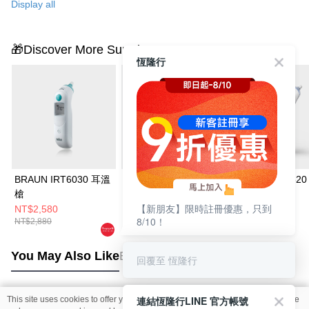
薦。
Display all
🎁Discover More Surprises
恆隆行
BRAUN IRT6030 耳溫
BRAUN IRT6525AP
BRAUN IRT652
槍
耳溫槍
槍
【新朋友】限時註冊優惠，只到
NT$2,580
NT$2,980
NT$2,780
8/10！
NT$2,880
NT$3,680
NT$3,380
You May Also Like
Best Sellers
回覆至 恆隆行
連結恆隆行LINE 官方帳號
This site uses cookies to offer you a better browsing experience. Find out more