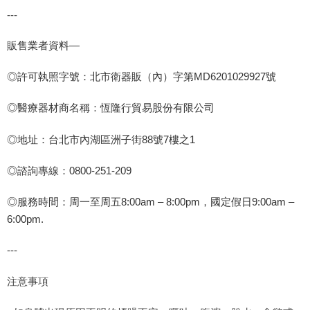
---
販售業者資料
―
◎許可執照字號：北市衛器販（內）字第
MD6201029927
號
◎醫療器材商名稱：恆隆行貿易股份有限公司
◎地址：台北市內湖區洲子街
88
號
7
樓之
1
◎諮詢專線：
0800-251-209
◎服務時間：周一至周五
8:00am
–
8:00pm
，國定假日
9:00am
–
6:00pm.
---
注意事項