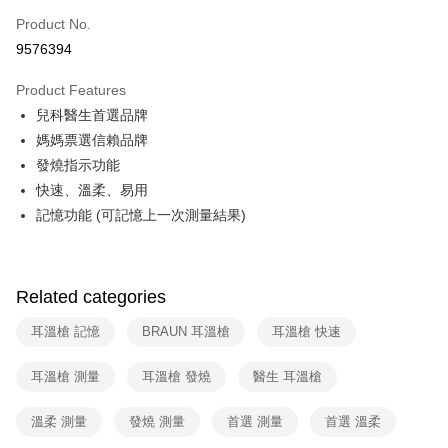
0% for 6 months
NT$263
/month
21 Banks
Taiwan Cooperative Bank
First Commercial Bank
Product No.
Hua Nan Commercial Bank
Chang Hwa Commercial Bank
Taiwan Cooperative Bank
First Commercial Bank
即享券
9576394
The Shanghai Commercial &
Taipei Fubon Commercial Bank
Hua Nan Commercial Bank
Chang Hwa Commercial Bank
Savings Bank
LINE Pay
The Shanghai Commercial &
Taipei Fubon Commercial Bank
Product Features
Cathay United Bank
Mega International Commercial
Savings Bank
兒科醫生首選品牌
Bank
Apple Pay
Cathay United Bank
Mega International Commercial
Taiwan Business Bank
Taichung Commercial Bank
媽媽票選信賴品牌
Bank
JKOPAY
HSBC Bank (Taiwan) Limited
Hwatai Bank
發燒指示功能
Taiwan Business Bank
Taichung Commercial Bank
Union Bank of Taiwan
Far Eastern International Bank
HSBC Bank (Taiwan) Limited
Hwatai Bank
快速、溫柔、易用
Google Pay
Yuanta Commercial Bank
Bank SinoPac
Union Bank of Taiwan
Far Eastern International Bank
記憶功能 (可記憶上一次測量結果)
E.SUN Commercial Bank
DBS Bank
Yuanta Commercial Bank
Bank SinoPac
ATM Transfer
Taishin International Bank
CTBC Bank
E.SUN Commercial Bank
DBS Bank
Taiwan Rakuten Card, Inc.
Taishin International Bank
CTBC Bank
Shipping Method
Taiwan Rakuten Card, Inc.
Related categories
宅配
耳溫槍 記憶
BRAUN 耳溫槍
耳溫槍 快速
NT$100/order | Free shipping on orders of NT$999 or more
付款後門市自取
耳溫槍 測量
耳溫槍 發燒
醫生 耳溫槍
Free shipping
溫柔 測量
發燒 測量
首選 測量
首選 溫柔