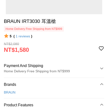
BRAUN IRT3030 耳溫槍
Home Delivery Free Shipping from NT$999
5
(
1
reviews
)
NT$2,080
NT$1,580
Payment And Shipping
Home Delivery Free Shipping from NT$999
Payment Method
Brands
Credit Card (Full Payment)
BRAUN
Credit Card Installments
0% for 3 months
NT$526
/month
21 Banks
Product Features