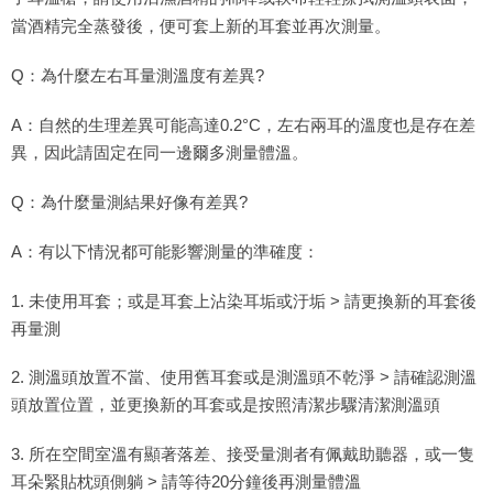
當酒精完全蒸發後，便可套上新的耳套並再次測量。
Q：為什麼左右耳量測溫度有差異?
A：自然的生理差異可能高達0.2°C，左右兩耳的溫度也是存在差
異，因此請固定在同一邊爾多測量體溫。
Q：為什麼量測結果好像有差異?
A：有以下情況都可能影響測量的準確度：
1. 未使用耳套；或是耳套上沾染耳垢或汙垢 > 請更換新的耳套後
再量測
2. 測溫頭放置不當、使用舊耳套或是測溫頭不乾淨 > 請確認測溫
頭放置位置，並更換新的耳套或是按照清潔步驟清潔測溫頭
3. 所在空間室溫有顯著落差、接受量測者有佩戴助聽器，或一隻
耳朵緊貼枕頭側躺 > 請等待20分鐘後再測量體溫