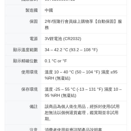
製造國
中國
保固
2年/恆隆行會員線上購物享【自動保固】服
務
電源
3V鋰電池 (CR2032)
顯示溫度範圍
34 – 42.2 °C (93.2 – 108 °F)
顯示精確位數
0.1 °C or °F
使用環境
溫度 10 – 40 °C (50 – 104 °F) 濕度 ≤95
%RH (無凝結)
保存環境
溫度 -25 – 55 °C (-13 – 131 °F) 濕度 10 –
95 %RH (無凝結)
備註
該商品為個人衛生用品，經拆封使用/試用
恕無法以個例退貨處理，鑑賞期並非試用
期。
注意
消費者使用前應詳閱產品說明書