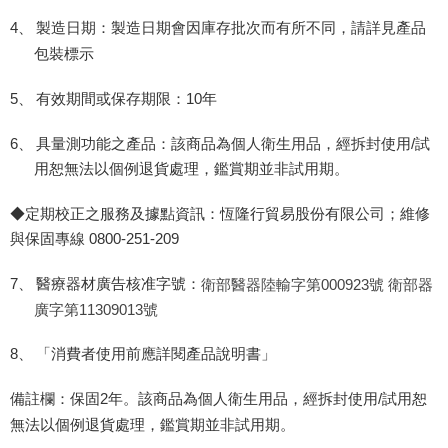
4、
製造日期：製造日期會因庫存批次而有所不同，請詳見產品
包裝標示
5、
有效期間或保存期限：
10
年
6、
具量測功能之產品：該商品為個人衛生用品，經拆封使用
/
試
用恕無法以個例退貨處理，鑑賞期並非試用期。
◆定期校正之服務及據點資訊：恆隆行貿易股份有限公司；維修
與保固專線
0800-251-209
衛部醫器陸輸字第000923號 衛部器
7、
醫療器材廣告核准字號：
廣字第11309013號
8、
「消費者使用前應詳閱產品說明書」
備註欄：保固
2
年。該商品為個人衛生用品，經拆封使用
/
試用恕
無法以個例退貨處理，鑑賞期並非試用期。