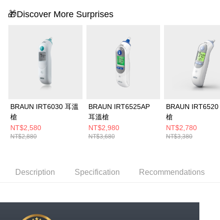
🎁Discover More Surprises
BRAUN IRT6030 耳溫
BRAUN IRT6525AP
BRAUN IRT652
槍
耳溫槍
槍
NT$2,580
NT$2,980
NT$2,780
NT$2,880
NT$3,680
NT$3,380
Description
Specification
Recommendations