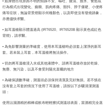
• 如身體出現原因不明的煩躁不安、嘔吐、腹瀉、脫水、食慾或
行為模式出現變化、癲癇、肌肉疼痛、顫抖、脖子僵硬、小便疼
痛等症狀，無論背景燈顯示何種顏色，以及即使沒有發燒跡象，
亦應儘快求醫。
• 如耳溫槍顯示體溫過高 (IRT6520、IRT6520B 顯示黃色或紅色
背燈)，請求醫。
• 為免影響測量的準確度，使用本耳溫槍時必須套上潔淨的新耳
套。若未裝上耳套，本耳溫槍將無法操作。
• 切勿將耳溫槍浸入水或其他液體中。請將耳溫槍存放於乾燥、
無塵、無污染，以及不會受到陽光直曬的地方
• 為確保讀數準確，測溫頭必須保持清潔及完好無損。若不慎在
沒有套上耳套的情況下使用了耳溫槍，請按以下步驟清潔測溫
頭：
使用沾濕酒精的棉棒或軟布輕輕擦拭測溫頭表面，當酒精完全蒸