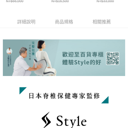
NT$66,000
NT$16,500
NT$33,000
靜黑x2)
入組
詳細說明
商品規格
相關推薦