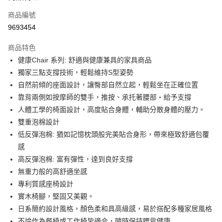
6 期 0 利率 每期
NT$4,313
21家銀行
合作金庫商業銀行
第一商業銀行
商品編號
華南商業銀行
彰化商業銀行
合作金庫商業銀行
第一商業銀行
9693454
即享券
上海商業儲蓄銀行
台北富邦商業銀行
華南商業銀行
彰化商業銀行
國泰世華商業銀行
兆豐國際商業銀行
LINE Pay
上海商業儲蓄銀行
台北富邦商業銀行
商品特色
臺灣中小企業銀行
台中商業銀行
國泰世華商業銀行
兆豐國際商業銀行
健康Chair 系列: 舒適與健康兼具的家具商品
匯豐（台灣）商業銀行
華泰商業銀行
Apple Pay
臺灣中小企業銀行
台中商業銀行
獨家三點支撐技術，輕鬆維持S型姿勢
聯邦商業銀行
遠東國際商業銀行
匯豐（台灣）商業銀行
華泰商業銀行
街口支付
元大商業銀行
永豐商業銀行
自然前傾的座面設計，讓臀部自然立起，輕鬆坐在正確位置
聯邦商業銀行
遠東國際商業銀行
玉山商業銀行
星展（台灣）商業銀行
靠背兩側如按摩師的雙手，推按、承托著腰部・給予支撐
元大商業銀行
永豐商業銀行
Google Pay
台新國際商業銀行
中國信託商業銀行
玉山商業銀行
星展（台灣）商業銀行
人體工學的椅面設計，高度貼合身體，輔助分散身體的壓力。
台灣樂天信用卡公司
台新國際商業銀行
中國信託商業銀行
ATM付款
雙重泡棉設計
台灣樂天信用卡公司
低反彈泡棉: 猶如記憶枕頭般完美貼合身形，帶來極致舒適包覆
運送方式
感
高反彈泡棉: 富有彈性，達到良好支撐
宅配
無重力般的高舒適坐感
每筆NT$100，滿NT$999(含以上)免運費
專利質感座椅設計
實木椅腳，堅固又美觀。
日系簡約設計風格，顏色柔和具高級感，易於搭配多種家居風格
不論作為餐椅或工作椅皆適合，隨時保持腰背健康