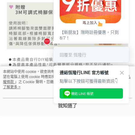
【新朋友】限時註冊優惠，只到
8/7！
回覆至 恆隆行
連結恆隆行LINE 官方帳號
本網站中使用 cookie，欲查詢有關本網站使用 cookie 方式之詳情，及若您不希
望在電腦上使用 cookie 時應如何變更電腦的 cookie 設定，請參閱本網站「
隱私
點擊以下按鈕可獲得最新資訊👇
權條款
」之 Cookie 聲明。您繼續使用本網站即表示您同意本公司得按本網站使
用條款之 Cookie 聲明使用 cookie。
了解更多 >
連結 LINE 帳號
我知道了