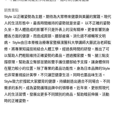
銷售重點
Style 以正確姿勢為主題，期待為大眾帶來健康與美麗的實踐。現代
人的生活形態中，最長時間維持的姿勢就是坐姿。 以不正確的姿勢
久坐，對人體造成的影響不只是外表上的沒有精神，更會影響到身
體各方面的健康，而造成肩頸、腰部痠痛、消化道不順暢等文明
病。 Style由日本脊椎治療專家暨橫濱醫科大學講師大藤武治老師監
修，將專業知識技術結合人體工學，經過長時間的研發，推出了可
以幫助人們輕鬆維持正確姿勢的產品。透過獨家腰、臀、腿三點支
撐原理，幫助直立臀部並猶如雙手護住腰部給予支撐，讓身體保持
在壓力較小的位置。除了專業的產品功能性，身為日本品牌的Style
也非常重視設計美學，不只讓您健康生活，同時也要品味生活。
Style致力於撐起大家腰背的健康，持續創造出適合不同場合、不同
需求的系列，成為姿勢護理品牌中的領導者。近年來，更依照現代
人的生活習慣，發展出更多不同類別的商品，幫助睡前伸展、活動
時的正確姿勢。