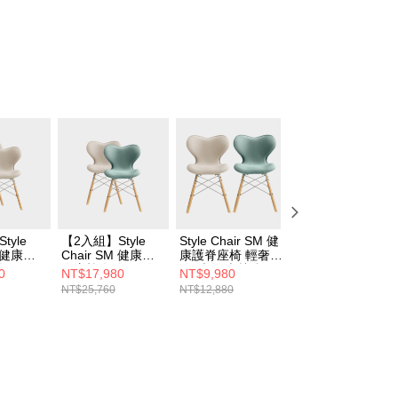
tyle
【2入組】Style
Style Chair SM 健
Style PREMIUM
M 健康護
Chair SM 健康護
康護脊座椅 輕奢款
健康護脊椅墊 舒
奢款 (奶
脊座椅 輕奢款 (奶
(奶油白/森林綠)
款 (靜夜黑)
0
NT$17,980
NT$9,980
NT$6,999
白) 兩入
油白+森林綠) 兩入
NT$25,760
NT$12,880
NT$8,880