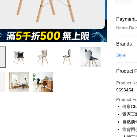
Payment 
Home Deli
Payment
Brands
Credit Car
Style
Credit Car
Product 
0% for
Product N
0% for
Taiwan 
9693454
Hua Na
Taiwan 
即享券
The Sh
Product F
Hua Na
Saving
LINE Pay
健康Ch
The Sh
Cathay 
Saving
獨家三
Apple Pay
Cathay 
自然前
Taiwan 
JKOPAY
靠背兩
HSBC Ba
Taiwan 
Union B