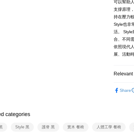
可以幫助
支撐原理
持在壓力
Style
活。 St
合、不同
依照現代
展、活動
Relevant 
依品牌
Share
依品牌
依類別
ed categories
黑
Style 黑
護脊 黑
實木 餐椅
人體工學 餐椅