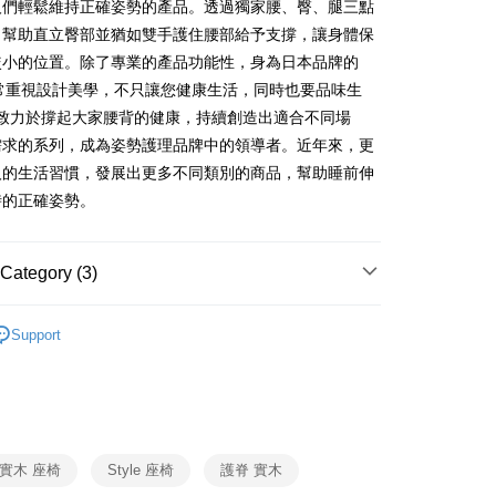
人們輕鬆維持正確姿勢的產品。透過獨家腰、臀、腿三點
，幫助直立臀部並猶如雙手護住腰部給予支撐，讓身體保
較小的位置。除了專業的產品功能性，身為日本品牌的
也非常重視設計美學，不只讓您健康生活，同時也要品味生
yle致力於撐起大家腰背的健康，持續創造出適合不同場
需求的系列，成為姿勢護理品牌中的領導者。近年來，更
人的生活習慣，發展出更多不同類別的商品，幫助睡前伸
時的正確姿勢。
Category (3)
Style
座椅
Support
Style
健康護脊椅
健康管理
Style
實木 座椅
Style 座椅
護脊 實木