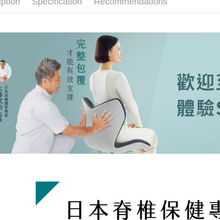
iption
Specification
Recommendations