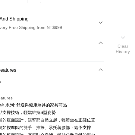
And Shipping
very Free Shipping from NT$999
 Method
Clear
History
d (Full Payment)
d Installments
Features
 3 months
NT$8,626
/month
21 Banks
o.
 6 months
NT$4,313
/month
21 Banks
Cooperative Bank
First Commercial Bank
n Commercial Bank
Chang Hwa Commercial Bank
Cooperative Bank
First Commercial Bank
anghai Commercial &
Taipei Fubon Commercial Bank
eatures
n Commercial Bank
Chang Hwa Commercial Bank
s Bank
air 系列: 舒適與健康兼具的家具商品
anghai Commercial &
Taipei Fubon Commercial Bank
United Bank
Mega International Commercial
s Bank
點支撐技術，輕鬆維持S型姿勢
Bank
United Bank
Mega International Commercial
傾的座面設計，讓臀部自然立起，輕鬆坐在正確位置
Business Bank
Taichung Commercial Bank
Bank
側如按摩師的雙手，推按、承托著腰部・給予支撐
nk (Taiwan) Limited
Hwatai Bank
Business Bank
Taichung Commercial Bank
ank of Taiwan
Far Eastern International Bank