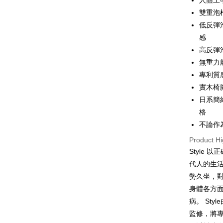
人體工
HSBC Ba
Google Pa
Yuanta
雙重泡
Union B
E.SUN 
Yuanta
ATM Trans
低反彈
Taishin 
E.SUN 
感
Taiwan 
Taishin 
高反彈
Shipping
Taiwan 
無重力
宅配
專利質
NT$100/ord
實木椅
日系簡
格
不論作
Product Hi
Style
代人的生
勢久坐，
身體各方
病。 St
監修，將