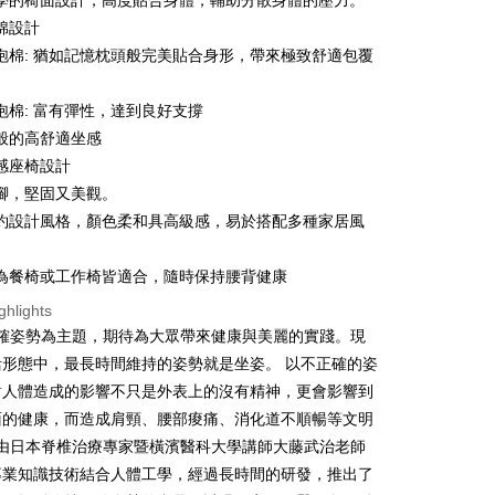
學的椅面設計，高度貼合身體，輔助分散身體的壓力。
nk (Taiwan) Limited
Hwatai Bank
y
 Commercial Bank
Bank SinoPac
棉設計
ank of Taiwan
Far Eastern International Bank
Commercial Bank
DBS Bank
 Commercial Bank
Bank SinoPac
fer
泡棉: 猶如記憶枕頭般完美貼合身形，帶來極致舒適包覆
International Bank
CTBC Bank
Commercial Bank
DBS Bank
Rakuten Card, Inc.
International Bank
CTBC Bank
泡棉: 富有彈性，達到良好支撐
 Method
Rakuten Card, Inc.
般的高舒適坐感
感座椅設計
er | Free shipping on orders of NT$999 or more
腳，堅固又美觀。
約設計風格，顏色柔和具高級感，易於搭配多種家居風
為餐椅或工作椅皆適合，隨時保持腰背健康
ghlights
 以正確姿勢為主題，期待為大眾帶來健康與美麗的實踐。現
活形態中，最長時間維持的姿勢就是坐姿。 以不正確的姿
對人體造成的影響不只是外表上的沒有精神，更會影響到
面的健康，而造成肩頸、腰部痠痛、消化道不順暢等文明
yle由日本脊椎治療專家暨橫濱醫科大學講師大藤武治老師
專業知識技術結合人體工學，經過長時間的研發，推出了