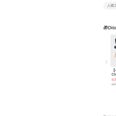
人體
🎁Dis
【
C
脊
NT
組
NT
黑x