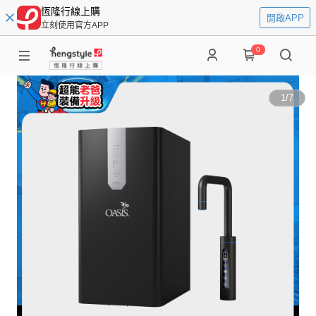
恆隆行線上購
開啟APP
立刻使用官方APP
0
1
/
7