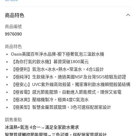
信用卡分期付款
3 期 0 利率 每期
NT$18,266
21家銀行
商品特色
6 期 0 利率 每期
NT$9,133
21家銀行
合作金庫商業銀行
第一商業銀行
商品編號
華南商業銀行
彰化商業銀行
合作金庫商業銀行
第一商業銀行
9976090
即享券
上海商業儲蓄銀行
台北富邦商業銀行
華南商業銀行
彰化商業銀行
國泰世華商業銀行
兆豐國際商業銀行
LINE Pay
上海商業儲蓄銀行
台北富邦商業銀行
商品特色
臺灣中小企業銀行
台中商業銀行
國泰世華商業銀行
兆豐國際商業銀行
Oasis美國百年淨水品牌-櫥下極奢氣泡三溫飲水機
匯豐（台灣）商業銀行
華泰商業銀行
Apple Pay
臺灣中小企業銀行
台中商業銀行
【為你打氣的飲水機】募資突破1800萬元
聯邦商業銀行
遠東國際商業銀行
匯豐（台灣）商業銀行
華泰商業銀行
街口支付
元大商業銀行
永豐商業銀行
【極便利】氣泡水+冰水+熱水+常溫水，4合1設計
聯邦商業銀行
遠東國際商業銀行
玉山商業銀行
星展（台灣）商業銀行
【極純淨】生飲級淨水，通過美國NSF及台灣SGS檢驗及認證
元大商業銀行
永豐商業銀行
Google Pay
台新國際商業銀行
中國信託商業銀行
玉山商業銀行
星展（台灣）商業銀行
【極安心】UVC紫外線高效殺菌，獨家專利飲水機瞬間殺菌結構
台灣樂天信用卡公司
台新國際商業銀行
中國信託商業銀行
ATM付款
【極省電】感光節能龍頭，自動進入節能模式，環保又省電
台灣樂天信用卡公司
【極冰爽】壓縮機製冷，極爽4度C氣泡水
運送方式
【極美型】智慧金屬質感龍頭，3色可選搭配居家設計
宅配
銷售重點
每筆NT$100，滿NT$999(含以上)免運費
冰溫熱+氣泡 4合一→滿足全家飲水需求
智慧質感觸控節能龍頭→三色可選，搭配居家質感設計