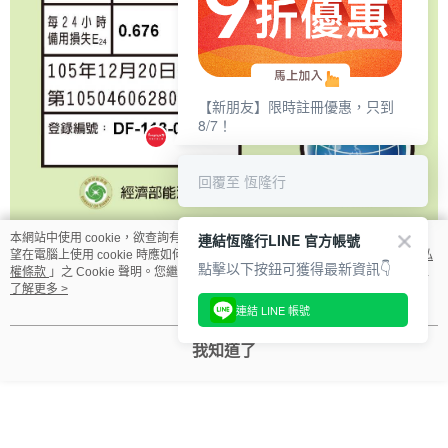
【新朋友】限時註冊優惠，只到
8/7！
回覆至 恆隆行
連結恆隆行LINE 官方帳號
本網站中使用 cookie，欲查詢有關本網站使用 cookie 方式之詳情，及若您不希
望在電腦上使用 cookie 時應如何變更電腦的 cookie 設定，請參閱本網站「
隱私
點擊以下按鈕可獲得最新資訊👇
權條款
」之 Cookie 聲明。您繼續使用本網站即表示您同意本公司得按本網站使
顯示電腦版詳細說明
用條款之 Cookie 聲明使用 cookie。
了解更多 >
連結 LINE 帳號
我知道了
商品規格
品牌
OASIS
品名
櫥下極奢氣泡三溫UVC飲水機