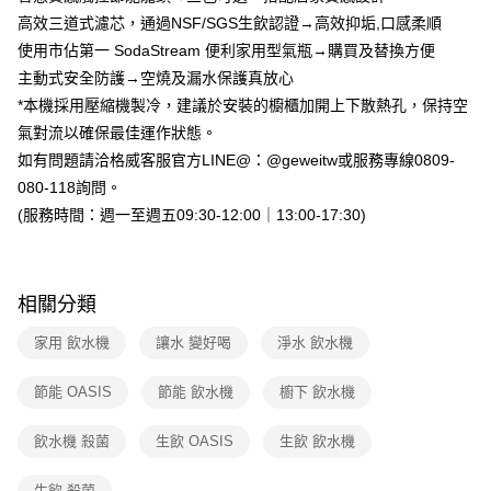
高效三道式濾芯，通過NSF/SGS生飲認證→高效抑垢,口感柔順
使用市佔第一 SodaStream 便利家用型氣瓶→購買及替換方便
主動式安全防護→空燒及漏水保護真放心
*本機採用壓縮機製冷，建議於安裝的櫥櫃加開上下散熱孔，保持空
氣對流以確保最佳運作狀態。
如有問題請洽格威客服官方LINE@：@geweitw或服務專線0809-
080-118詢問。
(服務時間：週一至週五09:30-12:00｜13:00-17:30)
相關分類
家用 飲水機
讓水 變好喝
淨水 飲水機
節能 OASIS
節能 飲水機
櫥下 飲水機
飲水機 殺菌
生飲 OASIS
生飲 飲水機
生飲 殺菌