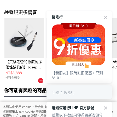
🎁發現更多驚喜
恆隆行
【質感老爸的態度廚房
Joseph Joseph Space
VERMICULAR 
個性鍋具組】Joseph
系列 空間巧手陶瓷不
鐵平底鍋鍋蓋24C
【新朋友】限時註冊優惠，只到
Joseph Space系列 空
沾湯鍋19CM(附玻璃鍋
NT$3,888
NT$4,290
NT$2,000
8/10！
NT$4,680
NT$4,760
間巧手陶瓷不沾平底鍋
蓋)
24CM+ELEVATE系列
不沾桌矽膠鍋鏟
你可能有興趣的商品
全站排行
回覆至 恆隆行
連結恆隆行LINE 官方帳號
本網站中使用 cookie，欲查詢有關本網站使用 cookie 方式之詳情，及若您不希
熱門標籤
望在電腦上使用 cookie 時應如何變更電腦的 cookie 設定，請參閱本網站「
隱私
點擊以下按鈕可獲得最新資訊👇
權條款
」之 Cookie 聲明。您繼續使用本網站即表示您同意本公司得按本網站使