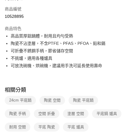
6 期 0 利率 每期
NT$665
21家銀行
合作金庫商業銀行
第一商業銀行
商品編號
華南商業銀行
彰化商業銀行
合作金庫商業銀行
第一商業銀行
10528895
即享券
上海商業儲蓄銀行
台北富邦商業銀行
華南商業銀行
彰化商業銀行
國泰世華商業銀行
兆豐國際商業銀行
LINE Pay
上海商業儲蓄銀行
台北富邦商業銀行
商品特色
臺灣中小企業銀行
台中商業銀行
國泰世華商業銀行
兆豐國際商業銀行
高品質厚鋁鍋體，耐用且均勻受熱
匯豐（台灣）商業銀行
華泰商業銀行
Apple Pay
臺灣中小企業銀行
台中商業銀行
陶瓷不沾塗層，不含PTFE、PFAS、PFOA、鉛和鎘
聯邦商業銀行
遠東國際商業銀行
匯豐（台灣）商業銀行
華泰商業銀行
街口支付
元大商業銀行
永豐商業銀行
可折疊不銹鋼手柄，節省儲存空間
聯邦商業銀行
遠東國際商業銀行
玉山商業銀行
星展（台灣）商業銀行
不挑爐，適用各種爐具
元大商業銀行
永豐商業銀行
Google Pay
台新國際商業銀行
中國信託商業銀行
玉山商業銀行
星展（台灣）商業銀行
可放洗碗機、烘碗機，建議用手洗可延長使用壽命
台灣樂天信用卡公司
台新國際商業銀行
中國信託商業銀行
ATM付款
台灣樂天信用卡公司
運送方式
相關分類
宅配
24cm 平底鍋
陶瓷 空間
陶瓷 平底鍋
每筆NT$100，滿NT$999(含以上)免運費
陶瓷 手柄
空間 折疊
塗層 空間
平底鍋 爐具
付款後門市自取
免運費
耐用 空間
平底 陶瓷
平底 爐具