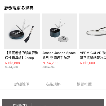
🎁發現更多驚喜
【質感老爸的態度廚房
Joseph Joseph Space
VERMICULAR 
個性鍋具組】Joseph
系列 空間巧手陶瓷不
鐵平底鍋鍋蓋24C
Joseph Space系列 空
沾湯鍋19CM(附玻璃鍋
NT$3,888
NT$4,290
NT$2,000
NT$4,680
NT$4,760
間巧手陶瓷不沾平底鍋
蓋)
24CM+ELEVATE系列
不沾桌矽膠鍋鏟
詳細說明
商品規格
相關推薦