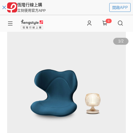
恆隆行線上購
開啟APP
立刻使用官方APP
0
1
/
2