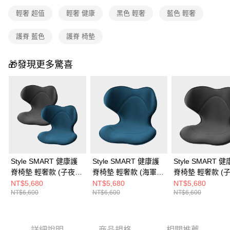
元大商業銀行
永豐商業銀行
Google Pay
台新國際商業銀行
中國信託商業銀行
輕奢 超值
輕奢 健康
黑色 輕奢
藍色 輕奢
玉山商業銀行
星展（台灣）商業銀行
台灣樂天信用卡公司
台新國際商業銀行
中國信託商業銀行
ATM付款
台灣樂天信用卡公司
護脊 藍色
護脊 椅墊
運送方式
🎁發現更多驚喜
宅配
每筆NT$100，滿NT$999(含以上)免運費
Style SMART 健康護
Style SMART 健康護
Style SMART 
脊椅墊 輕奢款 (子夜
脊椅墊 輕奢款 (海軍
脊椅墊 輕奢款 (
黑/海軍藍)
藍)
黑)
NT$5,680
NT$5,680
NT$5,680
NT$6,600
NT$6,600
NT$6,600
詳細說明
商品規格
相關推薦