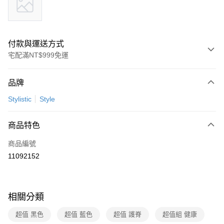
付款與運送方式
宅配滿NT$999免運
付款方式
品牌
信用卡一次付款
Stylistic
Style
信用卡分期付款
3 期 0 利率 每期
NT$2,026
21家銀行
商品特色
6 期 0 利率 每期
NT$1,013
21家銀行
合作金庫商業銀行
第一商業銀行
商品編號
華南商業銀行
彰化商業銀行
合作金庫商業銀行
第一商業銀行
11092152
即享券
上海商業儲蓄銀行
台北富邦商業銀行
華南商業銀行
彰化商業銀行
國泰世華商業銀行
兆豐國際商業銀行
LINE Pay
上海商業儲蓄銀行
台北富邦商業銀行
臺灣中小企業銀行
台中商業銀行
國泰世華商業銀行
兆豐國際商業銀行
匯豐（台灣）商業銀行
華泰商業銀行
Apple Pay
相關分類
臺灣中小企業銀行
台中商業銀行
聯邦商業銀行
遠東國際商業銀行
匯豐（台灣）商業銀行
華泰商業銀行
街口支付
元大商業銀行
永豐商業銀行
超值 黑色
超值 藍色
超值 護脊
超值組 健康
聯邦商業銀行
遠東國際商業銀行
玉山商業銀行
星展（台灣）商業銀行