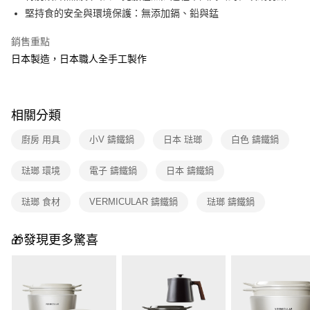
玉山商業銀行
星展（台灣）商業銀行
台灣樂天信用卡公司
堅持食的安全與環境保護：無添加鎘、鉛與錳
台新國際商業銀行
中國信託商業銀行
ATM付款
台灣樂天信用卡公司
銷售重點
運送方式
日本製造，日本職人全手工製作
宅配
每筆NT$100，滿NT$999(含以上)免運費
相關分類
付款後門市自取
免運費
廚房 用具
小V 鑄鐵鍋
日本 琺瑯
白色 鑄鐵鍋
琺瑯 環境
電子 鑄鐵鍋
日本 鑄鐵鍋
琺瑯 食材
VERMICULAR 鑄鐵鍋
琺瑯 鑄鐵鍋
🎁發現更多驚喜