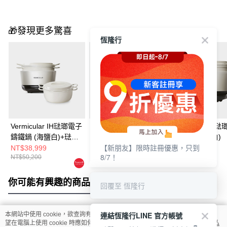
🎁發現更多驚喜
恆隆行
Vermicular IH琺瑯電子
【優惠組合】
Vermicular IH
鑄鐵鍋 (海鹽白)+琺瑯
Vermicular IH琺瑯電子
鑄鐵鍋 (海鹽白)
【新朋友】限時註冊優惠，只到
鑄鐵鍋23CM(白)
鑄鐵鍋 (松露
NT$38,999
NT$29,999
NT$29,500
8/7！
NT$50,200
NT$44,800
NT$37,400
黑)+VERMICULAR 琺
瑯鑄鐵壺 (碳黑/海鹽
白/松露黑)
你可能有興趣的商品
全站排行
回覆至 恆隆行
連結恆隆行LINE 官方帳號
本網站中使用 cookie，欲查詢有關本網站使用 cookie 方式之詳情，及若您不希
熱門標籤
望在電腦上使用 cookie 時應如何變更電腦的 cookie 設定，請參閱本網站「
隱私