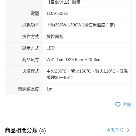
【自動保固】服務
電壓
110V 60HZ
消耗功率
IH約360W-1300W (視使用溫度而定)
操作方式
觸控面板
顯示方式
LED
商品尺寸
W31.1cm D29.6cm H20.8cm
火源模式
中火230℃、若火150℃、微火110℃、低溫
調理30－95℃
電源線長度
1m
客服
商品相關分類 (4)
查看全部