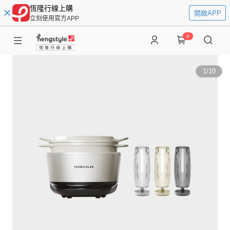
恆隆行線上購
開啟APP
立刻使用官方APP
0
1
/
10