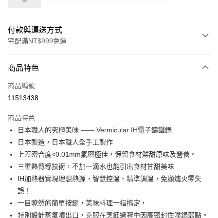
付款與運送方式
宅配滿NT$999免運
付款方式
商品特色
信用卡一次付款
商品編號
信用卡分期付款
11513438
3 期 0 利率 每期
NT$9,333
21家銀行
商品特色
6 期 0 利率 每期
NT$4,666
21家銀行
合作金庫商業銀行
第一商業銀行
日本職人的究極美味 —— Vermicular IH電子鑄鐵鍋
華南商業銀行
彰化商業銀行
合作金庫商業銀行
第一商業銀行
即享券
日本製造，日本職人全手工製作
上海商業儲蓄銀行
台北富邦商業銀行
華南商業銀行
彰化商業銀行
國泰世華商業銀行
兆豐國際商業銀行
上蓋密合度<0.01mm氣密極佳，保留食材鮮甜原味及營養。
LINE Pay
上海商業儲蓄銀行
台北富邦商業銀行
臺灣中小企業銀行
台中商業銀行
三重熱傳導技術，不加一滴水也能引出食材甘甜美味
國泰世華商業銀行
兆豐國際商業銀行
匯豐（台灣）商業銀行
華泰商業銀行
Apple Pay
臺灣中小企業銀行
台中商業銀行
IH加熱器實現理想熱源，智慧控溫、精準調溫，免顧爐火零失
聯邦商業銀行
遠東國際商業銀行
匯豐（台灣）商業銀行
華泰商業銀行
誤！
街口支付
元大商業銀行
永豐商業銀行
聯邦商業銀行
遠東國際商業銀行
一目瞭然的簡單按鍵，美味料理一指搞定，
玉山商業銀行
星展（台灣）商業銀行
元大商業銀行
永豐商業銀行
Google Pay
特別設計蒸氣噴出口，克服在烹飪過程中因高密封性噗鍋弱點。
台新國際商業銀行
中國信託商業銀行