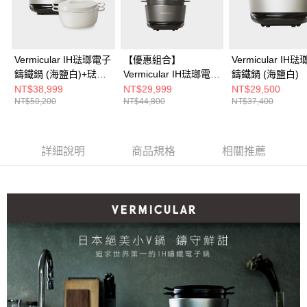
Vermicular IH琺瑯電子
【優惠組合】
Vermicular IH
鑄鐵鍋 (海鹽白)+琺瑯
Vermicular IH琺瑯電子
鑄鐵鍋 (海鹽白)
鑄鐵鍋23CM(白)
鑄鐵鍋 (松露
NT$38,999
NT$29,999
NT$29,500
NT$50,200
NT$44,800
NT$37,400
黑)+VERMICULAR 琺
瑯鑄鐵壺 (碳黑/海鹽
白/松露黑)
詳細說明
商品規格
相關推薦