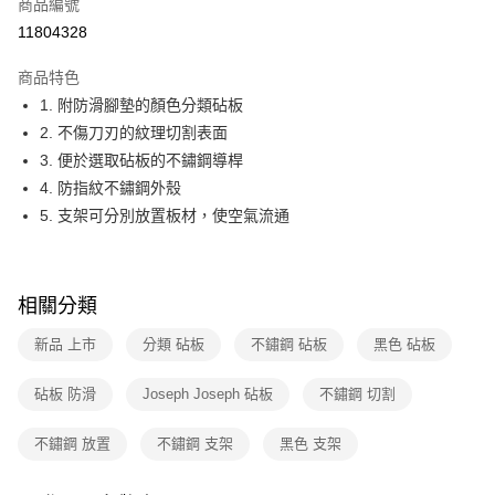
商品編號
華南商業銀行
彰化商業銀行
合作金庫商業銀行
第一商業銀行
11804328
即享券
上海商業儲蓄銀行
台北富邦商業銀行
華南商業銀行
彰化商業銀行
國泰世華商業銀行
兆豐國際商業銀行
LINE Pay
上海商業儲蓄銀行
台北富邦商業銀行
商品特色
臺灣中小企業銀行
台中商業銀行
國泰世華商業銀行
兆豐國際商業銀行
1. 附防滑腳墊的顏色分類砧板
匯豐（台灣）商業銀行
華泰商業銀行
Apple Pay
臺灣中小企業銀行
台中商業銀行
2. 不傷刀刃的紋理切割表面
聯邦商業銀行
遠東國際商業銀行
匯豐（台灣）商業銀行
華泰商業銀行
街口支付
元大商業銀行
永豐商業銀行
3. 便於選取砧板的不鏽鋼導桿
聯邦商業銀行
遠東國際商業銀行
玉山商業銀行
星展（台灣）商業銀行
4. 防指紋不鏽鋼外殼
元大商業銀行
永豐商業銀行
Google Pay
台新國際商業銀行
中國信託商業銀行
玉山商業銀行
星展（台灣）商業銀行
5. 支架可分別放置板材，使空氣流通
台灣樂天信用卡公司
台新國際商業銀行
中國信託商業銀行
ATM付款
台灣樂天信用卡公司
運送方式
相關分類
宅配
新品 上市
分類 砧板
不鏽鋼 砧板
黑色 砧板
每筆NT$100，滿NT$999(含以上)免運費
砧板 防滑
Joseph Joseph 砧板
不鏽鋼 切割
付款後門市自取
免運費
不鏽鋼 放置
不鏽鋼 支架
黑色 支架