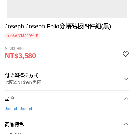
Joseph Joseph Folio分類砧板四件組(黑)
宅配滿NT$999免運
NT$3,980
NT$3,580
付款與運送方式
宅配滿NT$999免運
付款方式
品牌
信用卡一次付款
Joseph Joseph
信用卡分期付款
3 期 0 利率 每期
NT$1,193
21家銀行
商品特色
6 期 0 利率 每期
NT$596
21家銀行
合作金庫商業銀行
第一商業銀行