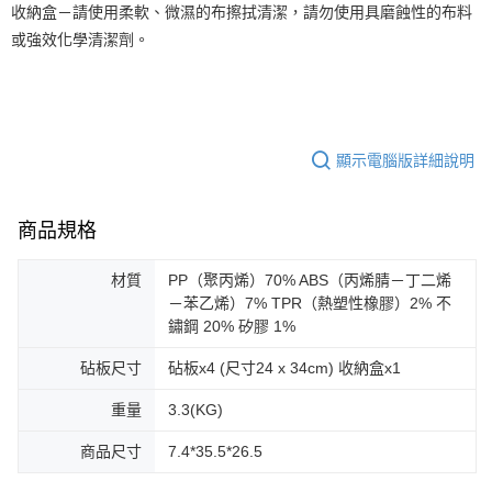
收納盒－請使用柔軟、微濕的布擦拭清潔，請勿使用具磨蝕性的布料
或強效化學清潔劑。
顯示電腦版詳細說明
商品規格
材質
PP（聚丙烯）70% ABS（丙烯腈－丁二烯
－苯乙烯）7% TPR（熱塑性橡膠）2% 不
鏽鋼 20% 矽膠 1%
砧板尺寸
砧板x4 (尺寸24 x 34cm) 收納盒x1
重量
3.3(KG)
商品尺寸
7.4*35.5*26.5