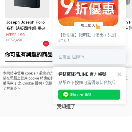
Joseph Joseph Folio
Joseph Joseph Folio
Jospeh Joseph F
系列 砧板四件組-墨灰
系列 砧板四件組-墨灰
竹製分類砧板三
【新朋友】限時註冊優惠，只到
(大)
(不鏽鋼)
NT$2,190
NT$2,650
NT$3,980
8/10！
NT$2,450
NT$2,950
NT$4,380
你可能有興趣的商品
全站排行
回覆至 恆隆行
連結恆隆行LINE 官方帳號
本網站中使用 cookie，欲查詢有關本網站使用 cookie 方式之詳情，及若您不希
熱門標籤
望在電腦上使用 cookie 時應如何變更電腦的 cookie 設定，請參閱本網站「
隱私
點擊以下按鈕可獲得最新資訊👇
權條款
」之 Cookie 聲明。您繼續使用本網站即表示您同意本公司得按本網站使
用條款之 Cookie 聲明使用 cookie。
了解更多 >
連結 LINE 帳號
我知道了