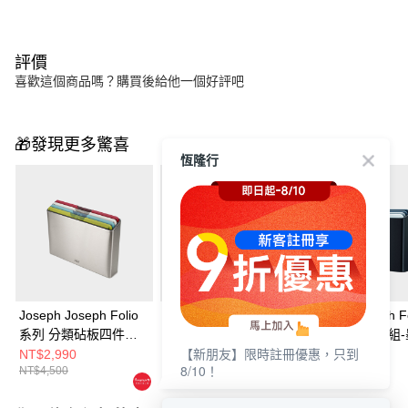
評價
喜歡這個商品嗎？購買後給他一個好評吧
🎁發現更多驚喜
恆隆行
Joseph Joseph Folio
Joseph Joseph Folio
Joseph Joseph F
系列 分類砧板四件組-
分類砧板四件組(黑)
系列 砧板四件組
【新朋友】限時註冊優惠，只到
繽紛(不鏽鋼底座)
NT$2,990
NT$3,580
NT$2,190
8/10！
NT$4,500
NT$3,980
NT$2,450