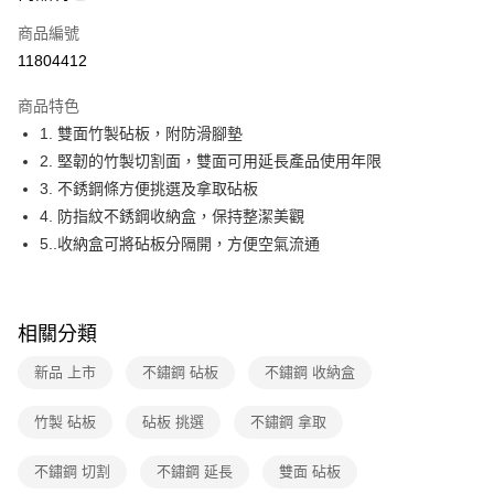
6 期 0 利率 每期
NT$663
21家銀行
合作金庫商業銀行
第一商業銀行
商品編號
華南商業銀行
彰化商業銀行
合作金庫商業銀行
第一商業銀行
11804412
即享券
上海商業儲蓄銀行
台北富邦商業銀行
華南商業銀行
彰化商業銀行
國泰世華商業銀行
兆豐國際商業銀行
LINE Pay
上海商業儲蓄銀行
台北富邦商業銀行
商品特色
臺灣中小企業銀行
台中商業銀行
國泰世華商業銀行
兆豐國際商業銀行
1. 雙面竹製砧板，附防滑腳墊
匯豐（台灣）商業銀行
華泰商業銀行
Apple Pay
臺灣中小企業銀行
台中商業銀行
2. 堅韌的竹製切割面，雙面可用延長產品使用年限
聯邦商業銀行
遠東國際商業銀行
匯豐（台灣）商業銀行
華泰商業銀行
街口支付
元大商業銀行
永豐商業銀行
3. 不銹鋼條方便挑選及拿取砧板
聯邦商業銀行
遠東國際商業銀行
玉山商業銀行
星展（台灣）商業銀行
4. 防指紋不銹鋼收納盒，保持整潔美觀
元大商業銀行
永豐商業銀行
Google Pay
台新國際商業銀行
中國信託商業銀行
玉山商業銀行
星展（台灣）商業銀行
5..收納盒可將砧板分隔開，方便空氣流通
台灣樂天信用卡公司
台新國際商業銀行
中國信託商業銀行
ATM付款
台灣樂天信用卡公司
運送方式
相關分類
宅配
新品 上市
不鏽鋼 砧板
不鏽鋼 收納盒
每筆NT$100，滿NT$999(含以上)免運費
竹製 砧板
砧板 挑選
不鏽鋼 拿取
付款後門市自取
免運費
不鏽鋼 切割
不鏽鋼 延長
雙面 砧板