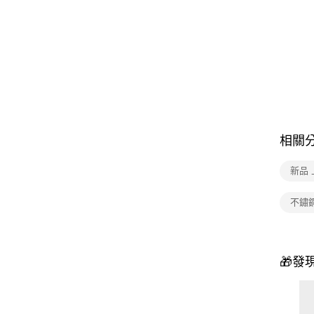
相關
新品 
不鏽
🎁發