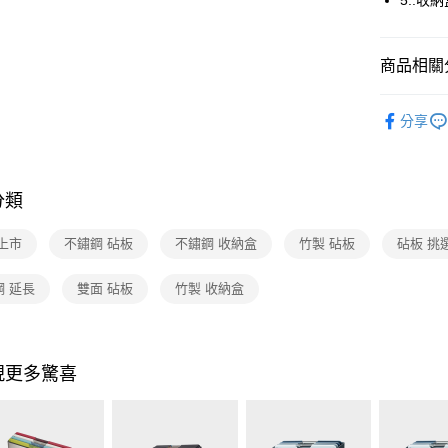
5..
玉山商
元大商
Google Pa
台新國
玉山商
台灣樂
台新國
ATM付款
商品相關分
台灣樂
依品牌
運送方式
分享
依類別
宅配
每筆NT$1
分類
付款後門
上市
不鏽鋼 砧板
不鏽鋼 收納盒
竹製 砧板
砧板 挑
免運費
鋼 延長
雙面 砧板
竹製 收納盒
現更多驚喜