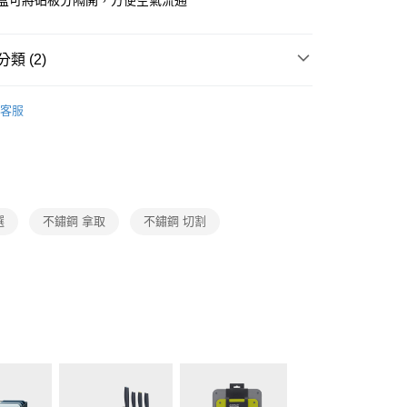
收納盒可將砧板分隔開，方便空氣流通
業銀行
星展（台灣）商業銀行
業銀行
永豐商業銀行
y
際商業銀行
中國信託商業銀行
業銀行
星展（台灣）商業銀行
天信用卡公司
際商業銀行
中國信託商業銀行
類 (2)
天信用卡公司
Joseph Joseph
廚房工具
客服
生活用品
Joseph Joseph
00，滿NT$999(含以上)免運費
市自取
選
不鏽鋼 拿取
不鏽鋼 切割