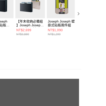
oseph
【年末收納必備組
Joseph Joseph 壁
Joseph Joseph
列 砧板四
】Joseph Joseph
掛式砧板兩件組
Nest系列 砧板三
大)
Folio系列 砧板四
組-灰藍+Joseph
NT$2,699
NT$1,090
NT$2,688
件組-墨灰
Joseph Nest系列
NT$3,880
NT$1,200
NT$3,970
+Jospeph Joseph
中式料理鏟匙三件
壁掛收納刀具四件
組(含壁貼掛勾)
組