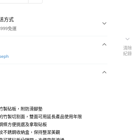
送方式
999免運
清除
紀錄
次付款
seph
期付款
0 利率 每期
NT$1,326
21家銀行
0 利率 每期
NT$663
21家銀行
庫商業銀行
第一商業銀行
業銀行
彰化商業銀行
庫商業銀行
第一商業銀行
業儲蓄銀行
台北富邦商業銀行
業銀行
彰化商業銀行
華商業銀行
兆豐國際商業銀行
雙面竹製砧板，附防滑腳墊
業儲蓄銀行
台北富邦商業銀行
小企業銀行
台中商業銀行
堅韌的竹製切割面，雙面可用延長產品使用年限
華商業銀行
兆豐國際商業銀行
台灣）商業銀行
華泰商業銀行
小企業銀行
台中商業銀行
不銹鋼條方便挑選及拿取砧板
業銀行
遠東國際商業銀行
台灣）商業銀行
華泰商業銀行
防指紋不銹鋼收納盒，保持整潔美觀
業銀行
永豐商業銀行
業銀行
遠東國際商業銀行