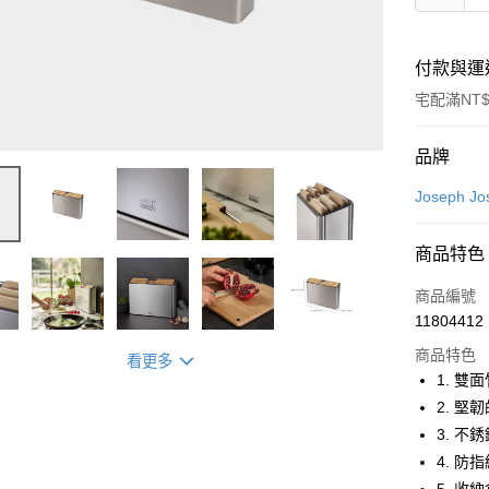
付款與運
宅配滿NT$
付款方式
品牌
信用卡一
Joseph Jo
信用卡分
商品特色
3 期 
商品編號
6 期 
合作金
11804412
華南商
合作金
即享券
上海商
商品特色
看更多
華南商
國泰世
1. 
LINE Pay
上海商
臺灣中
2. 
國泰世
匯豐（
Apple Pay
臺灣中
3. 
聯邦商
匯豐（
4. 
街口支付
元大商
聯邦商