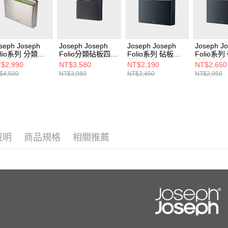
seph Joseph
Joseph Joseph
Joseph Joseph
Joseph J
olio系列 分類砧
Folio分類砧板四件
Folio系列 砧板四
Folio系
四件組-繽紛(不
組(黑)
件組-墨灰
件組-墨灰(
$2,990
NT$3,580
NT$2,190
NT$2,650
鋼底座)
$4,500
NT$3,980
NT$2,450
NT$2,950
說明
商品規格
相關推薦