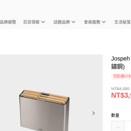
品牌總覽
百貨情報
話題品牌
會員服務
生活秘笈
Jospe
鏽鋼)
宅配滿NT$
NT$4,380
NT$3,
數量