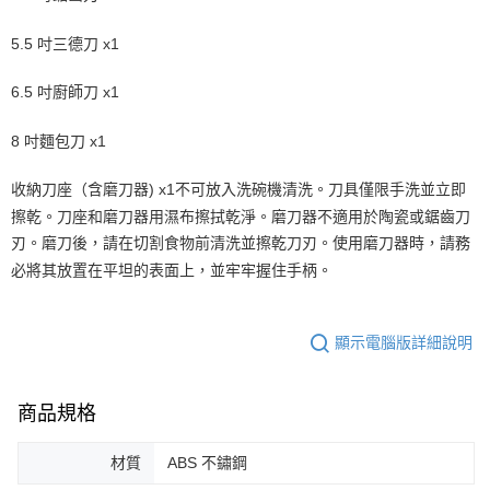
5.5 吋三德刀 x1
6.5 吋廚師刀 x1
8 吋麵包刀 x1
收納刀座（含磨刀器) x1不可放入洗碗機清洗。刀具僅限手洗並立即
擦乾。刀座和磨刀器用濕布擦拭乾淨。磨刀器不適用於陶瓷或鋸齒刀
刃。磨刀後，請在切割食物前清洗並擦乾刀刃。使用磨刀器時，請務
必將其放置在平坦的表面上，並牢牢握住手柄。
顯示電腦版詳細說明
商品規格
材質
ABS 不鏽鋼