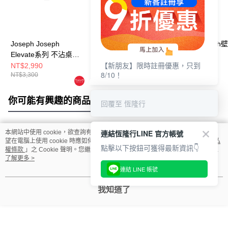
Joseph Joseph
Joseph Joseph
Joseph Josep
Elevate系列 不沾桌矽
Elevate系列 不沾桌矽
納刀具四件組
【新朋友】限時註冊優惠，只到
膠料理鏟杓5件組(附立
膠料理鏟杓3件組(附立
NT$2,990
NT$1,990
NT$1,690
8/10！
NT$3,300
NT$2,220
NT$1,880
座)
座)
你可能有興趣的商品
全站排行
回覆至 恆隆行
連結恆隆行LINE 官方帳號
本網站中使用 cookie，欲查詢有關本網站使用 cookie 方式之詳情，及若您不希
熱門標籤
望在電腦上使用 cookie 時應如何變更電腦的 cookie 設定，請參閱本網站「
隱私
點擊以下按鈕可獲得最新資訊👇
權條款
」之 Cookie 聲明。您繼續使用本網站即表示您同意本公司得按本網站使
用條款之 Cookie 聲明使用 cookie。
了解更多 >
連結 LINE 帳號
我知道了