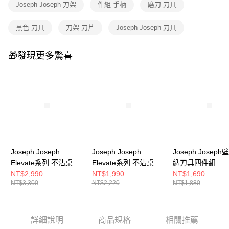
Joseph Joseph 刀架
件組 手柄
磨刀 刀具
黑色 刀具
刀架 刀片
Joseph Joseph 刀具
🎁發現更多驚喜
Joseph Joseph
Joseph Joseph
Joseph Josep
Elevate系列 不沾桌矽
Elevate系列 不沾桌矽
納刀具四件組
膠料理鏟杓5件組(附立
膠料理鏟杓3件組(附立
NT$2,990
NT$1,990
NT$1,690
NT$3,300
NT$2,220
NT$1,880
座)
座)
詳細說明
商品規格
相關推薦