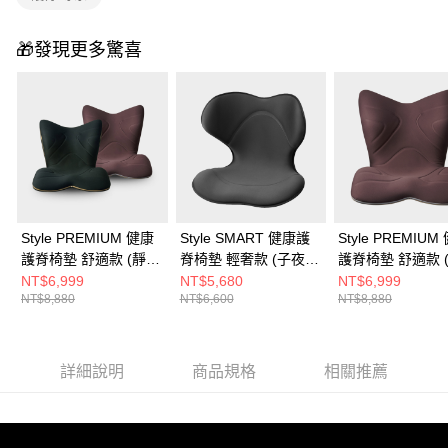
🎁發現更多驚喜
Style PREMIUM 健康
Style SMART 健康護
Style PREMIUM
護脊椅墊 舒適款 (靜夜
脊椅墊 輕奢款 (子夜
護脊椅墊 舒適款 
黑/神秘棕)
黑)
棕)
NT$6,999
NT$5,680
NT$6,999
NT$8,880
NT$6,600
NT$8,880
詳細說明
商品規格
相關推薦