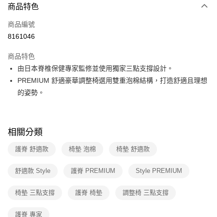
3 期 0 利率 每期
NT$2,333
21家銀行
商品特色
6 期 0 利率 每期
NT$1,166
21家銀行
合作金庫商業銀行
第一商業銀行
商品編號
華南商業銀行
彰化商業銀行
合作金庫商業銀行
第一商業銀行
8161046
即享券
上海商業儲蓄銀行
台北富邦商業銀行
華南商業銀行
彰化商業銀行
國泰世華商業銀行
兆豐國際商業銀行
LINE Pay
上海商業儲蓄銀行
台北富邦商業銀行
商品特色
臺灣中小企業銀行
台中商業銀行
國泰世華商業銀行
兆豐國際商業銀行
由日本脊椎保健專家監修並使用獨家三點支撐設計。
匯豐（台灣）商業銀行
華泰商業銀行
Apple Pay
臺灣中小企業銀行
台中商業銀行
PREMIUM 舒適豪華調整椅選用雙重泡棉結構，打造舒適且理想
聯邦商業銀行
遠東國際商業銀行
匯豐（台灣）商業銀行
華泰商業銀行
街口支付
元大商業銀行
永豐商業銀行
的姿勢。
聯邦商業銀行
遠東國際商業銀行
玉山商業銀行
星展（台灣）商業銀行
元大商業銀行
永豐商業銀行
Google Pay
台新國際商業銀行
中國信託商業銀行
玉山商業銀行
星展（台灣）商業銀行
台灣樂天信用卡公司
台新國際商業銀行
中國信託商業銀行
ATM付款
相關分類
台灣樂天信用卡公司
護脊 舒適款
椅墊 泡棉
椅墊 舒適款
運送方式
宅配
舒適款 Style
護脊 PREMIUM
Style PREMIUM
每筆NT$100，滿NT$999(含以上)免運費
椅墊 三點支撐
護脊 椅墊
調整椅 三點支撐
護脊 專家