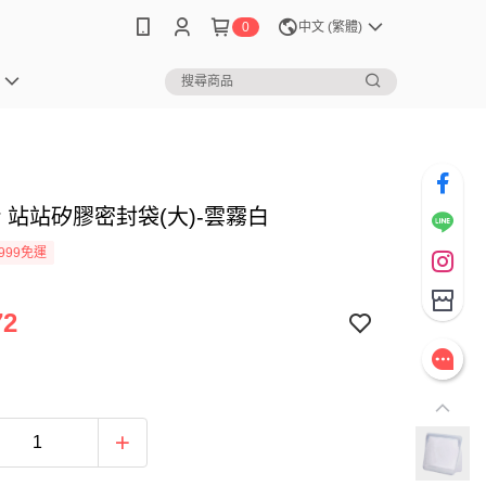
0
中文 (繁體)
her 站站矽膠密封袋(大)-雲霧白
999免運
72