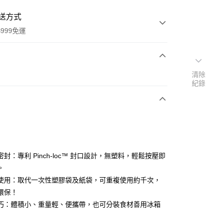
送方式
999免運
次付款
清除
紀錄
期付款
0 利率 每期
NT$324
21家銀行
0 利率 每期
NT$162
21家銀行
庫商業銀行
第一商業銀行
業銀行
彰化商業銀行
庫商業銀行
第一商業銀行
業儲蓄銀行
台北富邦商業銀行
業銀行
彰化商業銀行
華商業銀行
兆豐國際商業銀行
封：專利 Pinch-loc™ 封口設計，無塑料，輕鬆按壓即
業儲蓄銀行
台北富邦商業銀行
小企業銀行
台中商業銀行
。
華商業銀行
兆豐國際商業銀行
台灣）商業銀行
華泰商業銀行
小企業銀行
台中商業銀行
使用：取代一次性塑膠袋及紙袋，可重複使用約千次，
業銀行
遠東國際商業銀行
台灣）商業銀行
華泰商業銀行
環保！
業銀行
永豐商業銀行
業銀行
遠東國際商業銀行
巧：體積小、重量輕、便攜帶，也可分裝食材善用冰箱
業銀行
星展（台灣）商業銀行
業銀行
永豐商業銀行
y
際商業銀行
中國信託商業銀行