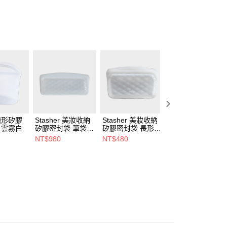
戶服務條款，請詳閱以下連結：
https://oppay.tw/userRule
 碗形矽膠
Stasher 美妝收納
Stasher 美妝收納
Stasher 美妝收納
L 雲霧白
矽膠密封袋 筆袋
矽膠密封袋 長形
矽膠密封袋 站站
白
白
奶茶
NT$980
NT$480
NT$880