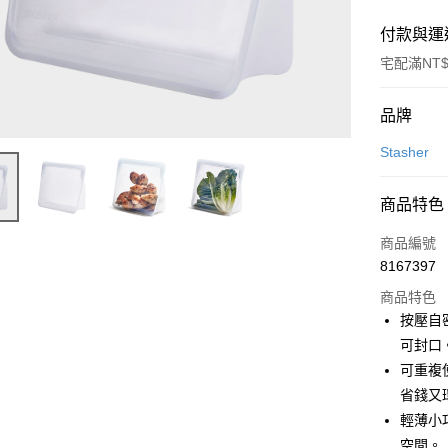
付款與運
宅配滿NT$
付款方式
品牌
信用卡一
Stasher
信用卡分
商品特色
3 期 
商品編號
6 期 
合作金
8167397
華南商
合作金
即享券
上海商
商品特色
華南商
國泰世
按壓自密
LINE Pay
上海商
臺灣中
可封口
國泰世
匯豐（
Apple Pay
臺灣中
可重複
聯邦商
匯豐（
省錢又
街口支付
元大商
聯邦商
輕薄小
玉山商
元大商
Google Pa
台新國
空間。