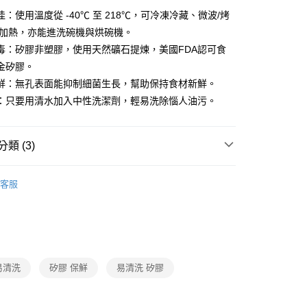
業銀行
星展（台灣）商業銀行
天信用卡公司
：使用溫度從 -40℃ 至 218℃，可冷凍冷藏、微波/烤
際商業銀行
中國信託商業銀行
分期
天信用卡公司
水加熱，亦能進洗碗機與烘碗機。
你分期使用說明】
毒：矽膠非塑膠，使用天然礦石提煉，美國FDA認可食
由台灣大哥大提供，台灣大哥大用戶可立即使用無須另外申請。
金矽膠。
式選擇「大哥付你分期」，訂單成立後會自動跳轉到大哥付的交易
證手機門號後，選擇欲分期的期數、繳款截止日，確認付款後即
鮮：無孔表面能抑制細菌生長，幫助保持食材新鮮。
。
：只要用清水加入中性洗潔劑，輕易洗除惱人油污。
准額度、可分期數及費用金額請依後續交易確認頁面所載為準。
立30分鐘內，如未前往確認交易或遇審核未通過，訂單將自動取
「轉專審核」未通過狀況，表示未達大哥付你分期系統評分，恕
00，滿NT$999(含以上)免運費
類 (3)
評估內容。
式說明】
市自取
項不併入電信帳單，「大哥付你分期」於每月結算日後寄送繳費提
Stasher
矽膠密封袋
客服
訊連結打開帳單後，可選擇「超商條碼／台灣大直營門市／銀行轉
Stasher
站站系列
付／iPASS MONEY」等通路繳費。
生活用品
Stasher
項】
係由「台灣大哥大股份有限公司」（以下簡稱本公司）所提供，讓
易時，得透過本服務購買商品或服務，並由商店將買賣／分期付
易清洗
矽膠 保鮮
易清洗 矽膠
金債權讓與本公司後，依約使用本公司帳單繳交帳款。
意付款使用「大哥付你分期」之契約關係目的，商店將以您的個人
含姓名、電話或地址）提供予台灣大哥大進項蒐集、處理及利
公司與您本人進行分期帳單所需資料之確認、核對及更正。