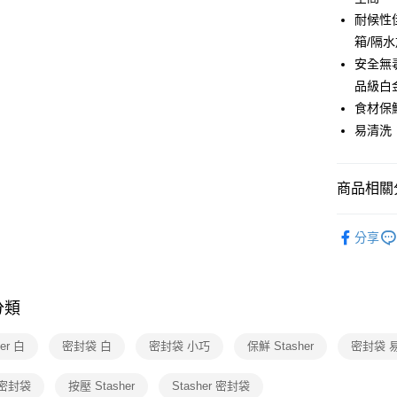
玉山商
台灣樂
耐候性佳
台新國
大哥付你
台灣樂
箱/隔
相關說明
【大哥付
安全無
ATM付款
1.本服務
品級白
2.付款方
流程，驗
食材保
完成交易
運送方式
易清洗
3.實際核
4.訂單成
宅配
消。如遇
每筆NT$1
商品相關分
無法說明
【繳款方
付款後門
1.分期款
依品牌
醒簡訊。
分享
免運費
依品牌
2.透過簡
帳／街口支
依類別
【注意事
分類
1.本服務
用戶於交
her 白
密封袋 白
密封袋 小巧
保鮮 Stasher
密封袋 
款買賣價
2.基於同
資料（包
 密封袋
按壓 Stasher
Stasher 密封袋
用，由本