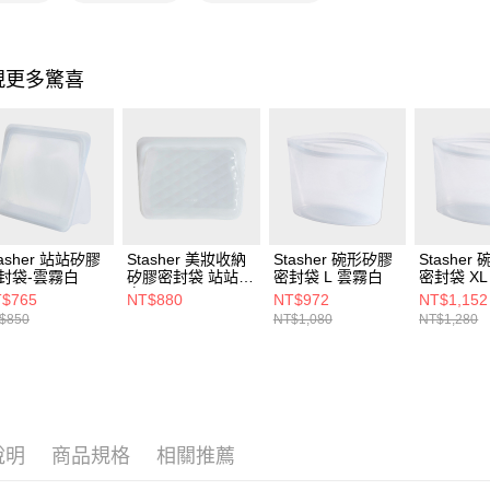
3.完整用
現更多驚喜
tasher 站站矽膠
Stasher 美妝收納
Stasher 碗形矽膠
Stasher
封袋-雲霧白
矽膠密封袋 站站
密封袋 L 雲霧白
密封袋 X
白
$765
NT$880
NT$972
NT$1,152
$850
NT$1,080
NT$1,280
說明
商品規格
相關推薦