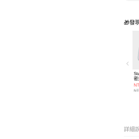
🎁發
S
密
NT
NT
詳細