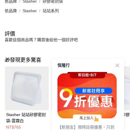
依品牌
Stasher
矽膠密封袋
依品牌
Stasher
站站系列
評價
喜歡這個商品嗎？購買後給他一個好評吧
🎁發現更多驚喜
恆隆行
Stasher 站站矽膠密封
Stasher 美妝收納矽膠
Stasher 碗形矽
袋-雲霧白
密封袋 站站 白
袋 L 雲霧白
【新朋友】限時註冊優惠，只到
NT$765
NT$880
NT$972