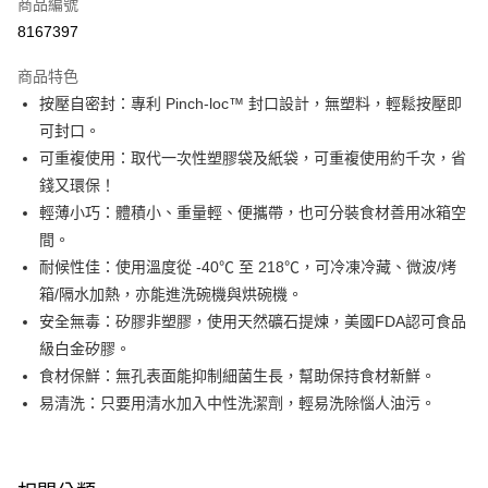
商品編號
華南商業銀行
彰化商業銀行
合作金庫商業銀行
第一商業銀行
8167397
即享券
上海商業儲蓄銀行
台北富邦商業銀行
華南商業銀行
彰化商業銀行
國泰世華商業銀行
兆豐國際商業銀行
LINE Pay
上海商業儲蓄銀行
台北富邦商業銀行
商品特色
臺灣中小企業銀行
台中商業銀行
國泰世華商業銀行
兆豐國際商業銀行
按壓自密封：專利 Pinch-loc™ 封口設計，無塑料，輕鬆按壓即
匯豐（台灣）商業銀行
華泰商業銀行
Apple Pay
臺灣中小企業銀行
台中商業銀行
可封口。
聯邦商業銀行
遠東國際商業銀行
匯豐（台灣）商業銀行
華泰商業銀行
街口支付
元大商業銀行
永豐商業銀行
可重複使用：取代一次性塑膠袋及紙袋，可重複使用約千次，省
聯邦商業銀行
遠東國際商業銀行
玉山商業銀行
星展（台灣）商業銀行
錢又環保！
元大商業銀行
永豐商業銀行
Google Pay
台新國際商業銀行
中國信託商業銀行
玉山商業銀行
星展（台灣）商業銀行
輕薄小巧：體積小、重量輕、便攜帶，也可分裝食材善用冰箱空
台灣樂天信用卡公司
台新國際商業銀行
中國信託商業銀行
大哥付你分期
間。
台灣樂天信用卡公司
相關說明
耐候性佳：使用溫度從 -40℃ 至 218℃，可冷凍冷藏、微波/烤
【大哥付你分期使用說明】
箱/隔水加熱，亦能進洗碗機與烘碗機。
ATM付款
1.本服務由台灣大哥大提供，台灣大哥大用戶可立即使用無須另外申請。
安全無毒：矽膠非塑膠，使用天然礦石提煉，美國FDA認可食品
2.付款方式選擇「大哥付你分期」，訂單成立後會自動跳轉到大哥付的交易
流程，驗證手機門號後，選擇欲分期的期數、繳款截止日，確認付款後即完
級白金矽膠。
運送方式
成交易。
食材保鮮：無孔表面能抑制細菌生長，幫助保持食材新鮮。
3.實際核准額度、可分期數及費用金額請依後續交易確認頁面所載為準。
宅配
易清洗：只要用清水加入中性洗潔劑，輕易洗除惱人油污。
4.訂單成立30分鐘內，如未前往確認交易或遇審核未通過，訂單將自動取
每筆NT$100，滿NT$999(含以上)免運費
消。如遇「轉專審核」未通過狀況，表示未達大哥付你分期系統評分，恕無
法說明評估內容。
付款後門市自取
【繳款方式說明】
1.分期款項不併入電信帳單，「大哥付你分期」於每月結算日後寄送繳費提