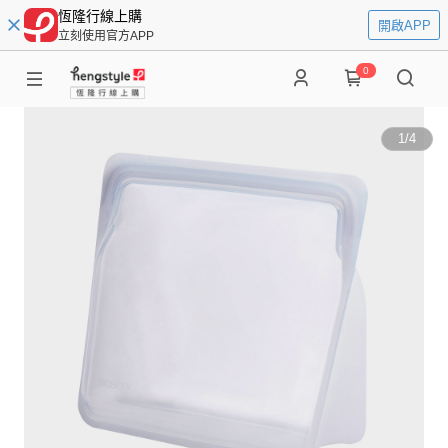
恆隆行線上購
開啟APP
立刻使用官方APP
0
1
/
4