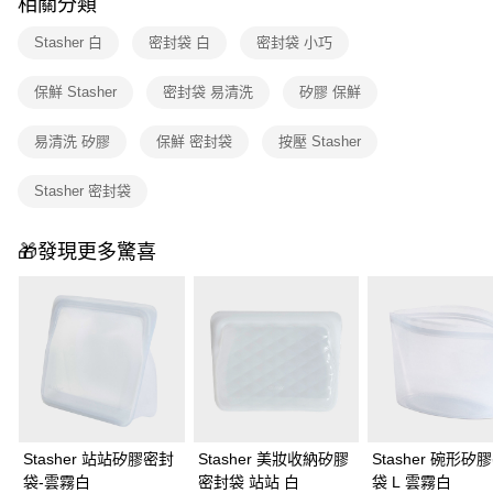
免運費
相關分類
醒簡訊。
2.透過簡訊連結打開帳單後，可選擇「超商條碼／台灣大直營門市／銀行轉
Stasher 白
密封袋 白
密封袋 小巧
帳／街口支付／iPASS MONEY」等通路繳費。
保鮮 Stasher
密封袋 易清洗
矽膠 保鮮
【注意事項】
1.本服務係由「台灣大哥大股份有限公司」（以下簡稱本公司）所提供，讓
用戶於交易時，得透過本服務購買商品或服務，並由商店將買賣／分期付款
易清洗 矽膠
保鮮 密封袋
按壓 Stasher
買賣價金債權讓與本公司後，依約使用本公司帳單繳交帳款。
2.基於同意付款使用「大哥付你分期」之契約關係目的，商店將以您的個人
Stasher 密封袋
資料（包含姓名、電話或地址）提供予台灣大哥大進項蒐集、處理及利用，
由本公司與您本人進行分期帳單所需資料之確認、核對及更正。
3.完整用戶服務條款，請詳閱以下連結：
https://oppay.tw/userRule
🎁發現更多驚喜
Stasher 站站矽膠密封
Stasher 美妝收納矽膠
Stasher 碗形矽
袋-雲霧白
密封袋 站站 白
袋 L 雲霧白