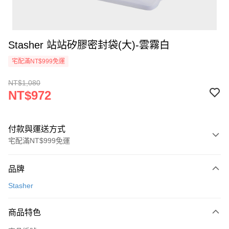
Stasher 站站矽膠密封袋(大)-雲霧白
宅配滿NT$999免運
NT$1,080
NT$972
付款與運送方式
宅配滿NT$999免運
付款方式
品牌
信用卡一次付款
Stasher
信用卡分期付款
3 期 0 利率 每期
NT$324
21家銀行
商品特色
6 期 0 利率 每期
NT$162
21家銀行
合作金庫商業銀行
第一商業銀行