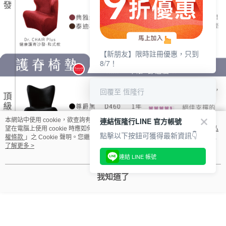
【新朋友】限時註冊優惠，只到
8/7！
回覆至 恆隆行
連結恆隆行LINE 官方帳號
本網站中使用 cookie，欲查詢有關本網站使用 cookie 方式之詳情，及若您不希
望在電腦上使用 cookie 時應如何變更電腦的 cookie 設定，請參閱本網站「
隱私
點擊以下按鈕可獲得最新資訊👇
權條款
」之 Cookie 聲明。您繼續使用本網站即表示您同意本公司得按本網站使
用條款之 Cookie 聲明使用 cookie。
了解更多 >
連結 LINE 帳號
我知道了