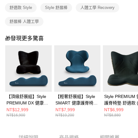
舒適款 Style
Style 舒展棒
人體工學 Recovery
舒展棒 人體工學
🎁發現更多驚喜
【頂級舒展組】Style
【輕奢舒展組】Style
Style PREMIUM
PREMIUM DX 健康護
SMART 健康護脊椅墊
護脊椅墊 舒適款 
脊椅墊 頂級款 (尊爵
輕奢款 藍+Style
黑)
NT$12,999
NT$7,999
NT$6,999
NT$16,900
NT$10,200
NT$8,880
黑)+Recovery Pole 3D
Recovery Pole 3D身形
身形舒展棒
舒展棒
詳細說明
商品規格
相關推薦