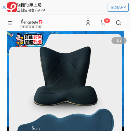
恆隆行線上購
開啟APP
立刻使用官方APP
0
1
/
7