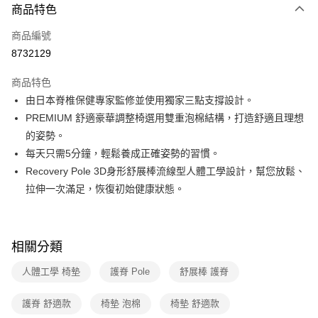
3 期 0 利率 每期
NT$3,333
21家銀行
商品特色
6 期 0 利率 每期
NT$1,666
21家銀行
合作金庫商業銀行
第一商業銀行
商品編號
華南商業銀行
彰化商業銀行
合作金庫商業銀行
第一商業銀行
8732129
即享券
上海商業儲蓄銀行
台北富邦商業銀行
華南商業銀行
彰化商業銀行
國泰世華商業銀行
兆豐國際商業銀行
LINE Pay
上海商業儲蓄銀行
台北富邦商業銀行
商品特色
臺灣中小企業銀行
台中商業銀行
國泰世華商業銀行
兆豐國際商業銀行
由日本脊椎保健專家監修並使用獨家三點支撐設計。
匯豐（台灣）商業銀行
華泰商業銀行
Apple Pay
臺灣中小企業銀行
台中商業銀行
PREMIUM 舒適豪華調整椅選用雙重泡棉結構，打造舒適且理想
聯邦商業銀行
遠東國際商業銀行
匯豐（台灣）商業銀行
華泰商業銀行
街口支付
元大商業銀行
永豐商業銀行
的姿勢。
聯邦商業銀行
遠東國際商業銀行
玉山商業銀行
星展（台灣）商業銀行
每天只需5分鐘，輕鬆養成正確姿勢的習慣。
元大商業銀行
永豐商業銀行
Google Pay
台新國際商業銀行
中國信託商業銀行
玉山商業銀行
星展（台灣）商業銀行
Recovery Pole 3D身形舒展棒流線型人體工學設計，幫您放鬆、
台灣樂天信用卡公司
台新國際商業銀行
中國信託商業銀行
ATM付款
拉伸一次滿足，恢復初始健康狀態。
台灣樂天信用卡公司
運送方式
宅配
相關分類
每筆NT$100，滿NT$999(含以上)免運費
人體工學 椅墊
護脊 Pole
舒展棒 護脊
護脊 舒適款
椅墊 泡棉
椅墊 舒適款