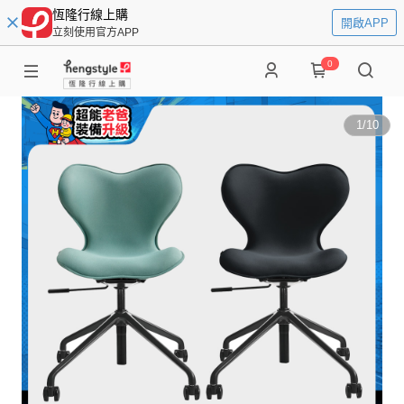
恆隆行線上購
開啟APP
立刻使用官方APP
0
1
/
10