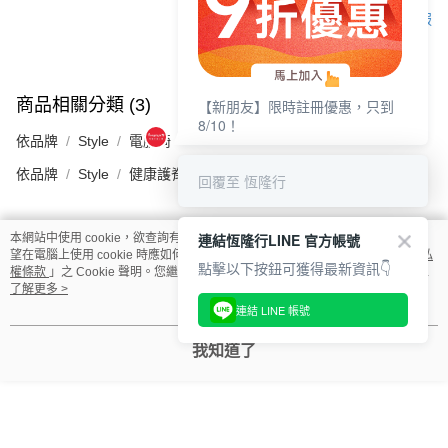
客服
商品相關分類 (3)
【新朋友】限時註冊優惠，只到
查看全部
8/10！
依品牌
Style
電腦椅
依品牌
Style
健康護脊椅
回覆至 恆隆行
連結恆隆行LINE 官方帳號
本網站中使用 cookie，欲查詢有關本網站使用 cookie 方式之詳情，及若您不希
評價
望在電腦上使用 cookie 時應如何變更電腦的 cookie 設定，請參閱本網站「
隱私
點擊以下按鈕可獲得最新資訊👇
權條款
」之 Cookie 聲明。您繼續使用本網站即表示您同意本公司得按本網站使
喜歡這個商品嗎？購買後給他一個好評吧
用條款之 Cookie 聲明使用 cookie。
了解更多 >
連結 LINE 帳號
🎁發現更多驚喜
我知道了