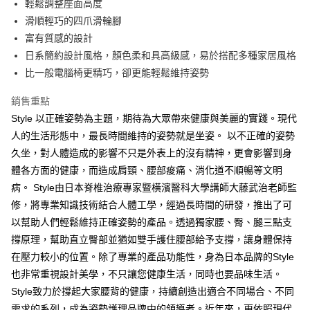
輕鬆調整座面高度
滑順輕巧的四爪滑輪腳
富有質感的設計
日系簡約設計風格，顏色柔和具高級感，易於搭配多種家居風格
比一般電腦椅更精巧，卻更能輕鬆維持姿勢
銷售重點
Style 以正確姿勢為主題，期待為大眾帶來健康與美麗的實踐。現代
人的生活形態中，最長時間維持的姿勢就是坐姿。 以不正確的姿勢
久坐，對人體造成的影響不只是外表上的沒有精神，更會影響到身
體各方面的健康，而造成肩頸、腰部痠痛、消化道不順暢等文明
病。 Style由日本脊椎治療專家暨橫濱醫科大學講師大藤武治老師監
修，將專業知識技術結合人體工學，經過長時間的研發，推出了可
以幫助人們輕鬆維持正確姿勢的產品。透過獨家腰、臀、腿三點支
撐原理，幫助直立臀部並猶如雙手護住腰部給予支撐，讓身體保持
在壓力較小的位置。除了專業的產品功能性，身為日本品牌的Style
也非常重視設計美學，不只讓您健康生活，同時也要品味生活。
Style致力於撐起大家腰背的健康，持續創造出適合不同場合、不同
需求的系列，成為姿勢護理品牌中的領導者。近年來，更依照現代