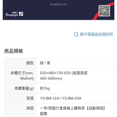
顯示電腦版詳細說明
商品規格
顏色
綠 / 黑
本體尺寸(mm,
510×480×720-820 (座面高度
WxDxH)
400~500mm)
本體重量(g)
約7kg
型號
YS-BM-11A / YS-BM-03A
保固
一年/恆隆行會員線上購物享【自動保固】
服務