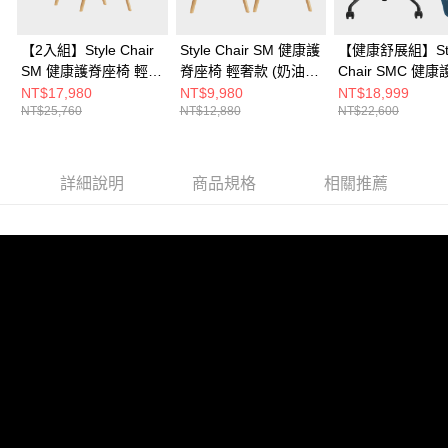
【2入組】Style Chair
Style Chair SM 健康護
【健康舒展組】Sty
SM 健康護脊座椅 輕奢
脊座椅 輕奢款 (奶油
Chair SMC 健
款 (森林綠+森林綠) 兩
白/森林綠)
電腦椅 輕奢款 森
NT$17,980
NT$9,980
NT$18,999
NT$25,760
NT$12,880
NT$22,600
入
+Style Recovery 
3D身形舒展棒
詳細說明
商品規格
相關推薦