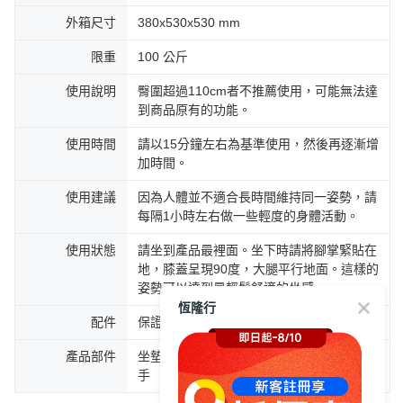
外箱尺寸
380x530x530 mm
限重
100 公斤
使用說明
臀圍超過110cm者不推薦使用，可能無法達
到商品原有的功能。
使用時間
請以15分鐘左右為基準使用，然後再逐漸增
加時間。
使用建議
因為人體並不適合長時間維持同一姿勢，請
每隔1小時左右做一些輕度的身體活動。
使用狀態
請坐到產品最裡面。坐下時請將腳掌緊貼在
地，膝蓋呈現90度，大腿平行地面。這樣的
姿勢可以達到最輕鬆舒適的坐感。
恆隆行
配件
保證書 / 中文說明書 / 組裝說明書
產品部件
坐墊部 / 滑輪椅腳 / 氣壓棒 / 配件包-六角扳
手