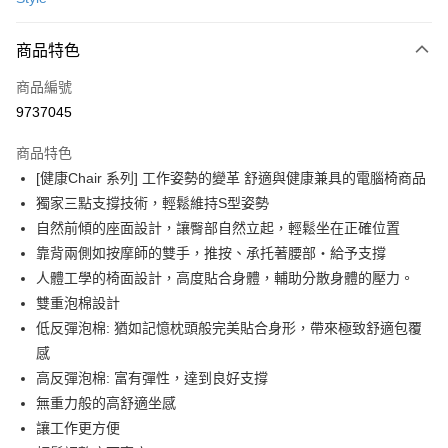
信用卡分期付款
3 期 0 利率 每期
NT$5,626
21家銀行
商品特色
6 期 0 利率 每期
NT$2,813
21家銀行
合作金庫商業銀行
第一商業銀行
商品編號
華南商業銀行
彰化商業銀行
合作金庫商業銀行
第一商業銀行
9737045
即享券
上海商業儲蓄銀行
台北富邦商業銀行
華南商業銀行
彰化商業銀行
國泰世華商業銀行
兆豐國際商業銀行
LINE Pay
上海商業儲蓄銀行
台北富邦商業銀行
商品特色
臺灣中小企業銀行
台中商業銀行
國泰世華商業銀行
兆豐國際商業銀行
[健康Chair 系列] 工作姿勢的變革 舒適與健康兼具的電腦椅商品
匯豐（台灣）商業銀行
華泰商業銀行
Apple Pay
臺灣中小企業銀行
台中商業銀行
獨家三點支撐技術，輕鬆維持S型姿勢
聯邦商業銀行
遠東國際商業銀行
匯豐（台灣）商業銀行
華泰商業銀行
街口支付
元大商業銀行
永豐商業銀行
自然前傾的座面設計，讓臀部自然立起，輕鬆坐在正確位置
聯邦商業銀行
遠東國際商業銀行
玉山商業銀行
星展（台灣）商業銀行
靠背兩側如按摩師的雙手，推按、承托著腰部・給予支撐
元大商業銀行
永豐商業銀行
Google Pay
台新國際商業銀行
中國信託商業銀行
玉山商業銀行
星展（台灣）商業銀行
人體工學的椅面設計，高度貼合身體，輔助分散身體的壓力。
台灣樂天信用卡公司
台新國際商業銀行
中國信託商業銀行
ATM付款
雙重泡棉設計
台灣樂天信用卡公司
低反彈泡棉: 猶如記憶枕頭般完美貼合身形，帶來極致舒適包覆
運送方式
感
高反彈泡棉: 富有彈性，達到良好支撐
宅配
無重力般的高舒適坐感
每筆NT$100，滿NT$999(含以上)免運費
讓工作更方便