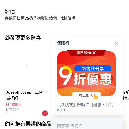
評價
喜歡這個商品嗎？購買後給他一個好評吧
🎁發現更多驚喜
恆隆行
Joseph Joseph 二合一
Joseph Joseph 三合一
Joseph Joseph
量杯組
旋轉切絲器
收納罐五件組(附
【新朋友】限時註冊優惠，只到
NT$690
NT$790
NT$1,990
8/10！
NT$770
NT$900
NT$2,200
你可能有興趣的商品
全站排行
回覆至 恆隆行