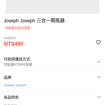
Joseph Joseph 三合一開瓶器
宅配滿NT$999免運
NT$550
NT$490
付款與運送方式
宅配滿NT$999免運
付款方式
品牌
信用卡一次付款
Joseph Joseph
信用卡分期付款
3 期 0 利率 每期
NT$163
21家銀行
商品特色
6 期 0 利率 每期
NT$81
21家銀行
合作金庫商業銀行
第一商業銀行