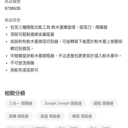
商品編號
華南商業銀行
彰化商業銀行
合作金庫商業銀行
第一商業銀行
9738535
即享券
上海商業儲蓄銀行
台北富邦商業銀行
華南商業銀行
彰化商業銀行
國泰世華商業銀行
兆豐國際商業銀行
LINE Pay
上海商業儲蓄銀行
台北富邦商業銀行
商品特色
臺灣中小企業銀行
台中商業銀行
國泰世華商業銀行
兆豐國際商業銀行
包含三種開瓶功能工具:軟木塞螺旋環、鋁箔刀、開罐器
匯豐（台灣）商業銀行
華泰商業銀行
Apple Pay
臺灣中小企業銀行
台中商業銀行
頂部可輕鬆撬開金屬瓶蓋
聯邦商業銀行
遠東國際商業銀行
匯豐（台灣）商業銀行
華泰商業銀行
街口支付
元大商業銀行
永豐商業銀行
底部附有軟木塞錫箔切割器，可旋轉取下後置於軟木塞上按壓扭
聯邦商業銀行
遠東國際商業銀行
玉山商業銀行
星展（台灣）商業銀行
轉切割錫箔。
元大商業銀行
永豐商業銀行
Google Pay
台新國際商業銀行
中國信託商業銀行
玉山商業銀行
星展（台灣）商業銀行
中間螺旋狀軟木塞開瓶器，不沾塗層包裹更易於插入軟木塞中。
台灣樂天信用卡公司
台新國際商業銀行
中國信託商業銀行
ATM付款
不可放洗碗機
台灣樂天信用卡公司
用乾布清潔即可
運送方式
宅配
每筆NT$100，滿NT$999(含以上)免運費
相關分類
付款後門市自取
三合一 開罐器
Joseph Joseph 開瓶器
開瓶 開罐器
免運費
旋轉 開瓶器
瓶蓋 開瓶器
螺旋 開瓶器