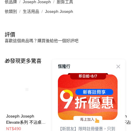
依品牌
Joseph Joseph
廚房工具
依類別
生活用品
Joseph Joseph
評價
喜歡這個商品嗎？購買後給他一個好評吧
🎁發現更多驚喜
恆隆行
Joseph Joseph
Joseph Joseph
Joseph Joseph
Elevate系列 不沾桌矽
Elevate系列 不沾桌矽
Elevate系列 不
【新朋友】限時註冊優惠，只到
膠窄口餐夾
膠料理鏟杓5件組(附立
膠料理鏟杓3件組
NT$490
NT$2,990
NT$1,990