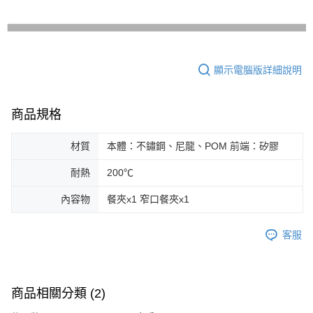
顯示電腦版詳細說明
商品規格
材質
本體：不鏽鋼、尼龍、POM 前端：矽膠
耐熱
200℃
內容物
餐夾x1 窄口餐夾x1
客服
商品相關分類 (2)