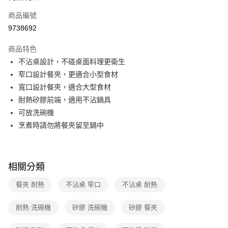
6 期 0 利率 每期
NT$165
21家銀行
合作金庫商業銀行
第一商業銀行
商品編號
華南商業銀行
彰化商業銀行
合作金庫商業銀行
第一商業銀行
9738692
即享券
上海商業儲蓄銀行
台北富邦商業銀行
華南商業銀行
彰化商業銀行
國泰世華商業銀行
兆豐國際商業銀行
LINE Pay
上海商業儲蓄銀行
台北富邦商業銀行
商品特色
臺灣中小企業銀行
台中商業銀行
國泰世華商業銀行
兆豐國際商業銀行
不沾桌設計，不碰桌面料理更衛生
匯豐（台灣）商業銀行
華泰商業銀行
Apple Pay
臺灣中小企業銀行
台中商業銀行
窄口設計餐夾，更適合小型食材
聯邦商業銀行
遠東國際商業銀行
匯豐（台灣）商業銀行
華泰商業銀行
街口支付
元大商業銀行
永豐商業銀行
寬口設計餐夾，適合大型食材
聯邦商業銀行
遠東國際商業銀行
玉山商業銀行
星展（台灣）商業銀行
耐熱矽膠前端，適用不沾鍋具
元大商業銀行
永豐商業銀行
Google Pay
台新國際商業銀行
中國信託商業銀行
玉山商業銀行
星展（台灣）商業銀行
可放洗碗機
台灣樂天信用卡公司
台新國際商業銀行
中國信託商業銀行
ATM付款
烹煮時請勿將餐夾留至鍋中
台灣樂天信用卡公司
運送方式
宅配
相關分類
每筆NT$100，滿NT$999(含以上)免運費
餐夾 耐熱
不沾桌 窄口
不沾桌 耐熱
付款後門市自取
耐熱 洗碗機
矽膠 洗碗機
矽膠 餐夾
免運費