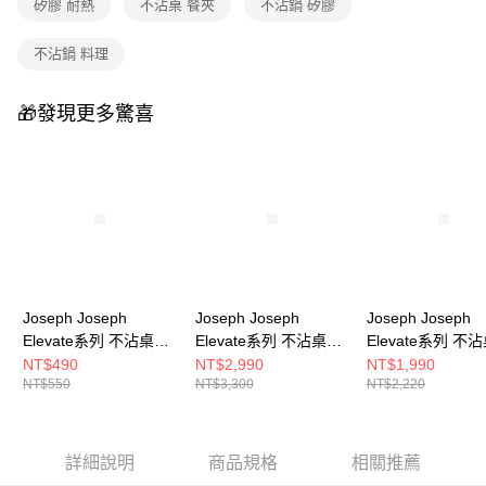
矽膠 耐熱
不沾桌 餐夾
不沾鍋 矽膠
不沾鍋 料理
🎁發現更多驚喜
Joseph Joseph
Joseph Joseph
Joseph Joseph
Elevate系列 不沾桌矽
Elevate系列 不沾桌矽
Elevate系列 不
膠窄口餐夾
膠料理鏟杓5件組(附立
膠料理鏟杓3件組
NT$490
NT$2,990
NT$1,990
NT$550
NT$3,300
NT$2,220
座)
座)
詳細說明
商品規格
相關推薦