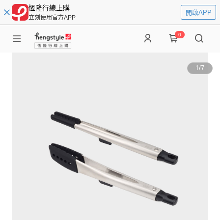
恆隆行線上購
開啟APP
立刻使用官方APP
0
1
/
7