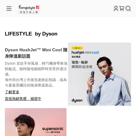
LIFESTYLE by Dyson
Dyson HushJet™ Mini Cool 隨
身降溫新話題
Dyson 首款手持風扇，輕巧機身帶來強
勁氣流。隨時隨地都能即時享受舒適涼
感。
海外與台灣上市後迅速掀起熱議，成為
今夏最受矚目的隨身降溫新品。
了解更多
首批熱銷售罄 補貨中