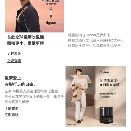
朴寶劍出任Dyson品牌大使
首款全球電壓吹風機
將韓式流行文化融入英國科技美學，
體積更小、重量更輕
碰撞出全新的生活風格與潮流語言。
了解更多
立即選購
重新愛上
赤腳行走的自由。
全新 Ai機器人讓清理變得無比優雅。
享受踩在光潔地板上的那一刻，那是生
活最真實的觸感。
了解更多
立即選購