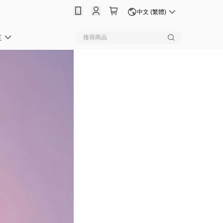
中文 (繁體)
笈