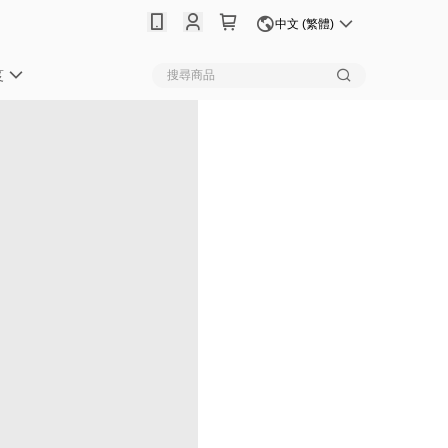
中文 (繁體)
笈