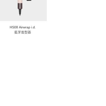
HS08 Airwrap i.d.
藍牙造型器