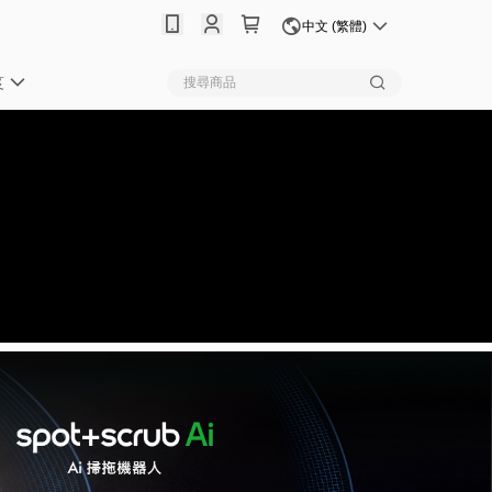
中文 (繁體)
笈